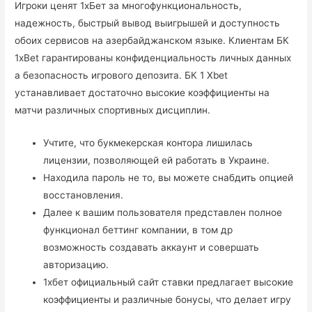
Игроки ценят 1хБет за многофункциональность,
надежность, быстрый вывод выигрышей и доступность
обоих сервисов на азербайджанском языке. Клиентам БК
1xBet гарантированы конфиденциальность личных данных
а безопасность игрового депозита. БК 1 Xbet
устанавливает достаточно высокие коэффициенты на
матчи различных спортивных дисциплин.
Учтите, что букмекерская контора лишилась
лицензии, позволяющей ей работать в Украине.
Находила пароль не то, вы можете снабдить опцией
восстановления.
Далее к вашим пользователя представлен полное
функционал беттинг компании, в том др
возможность создавать аккаунт и совершать
авторизацию.
1хбет официальный сайт ставки предлагает высокие
коэффициенты и различные бонусы, что делает игру