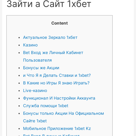
Зайти а Сайт 1хбет
Content
Актуальное Зеркало 1хбет
Казино
Bet Вход же Личный Кабинет
Пользователя
Бонусы же Акции
и Что Я я Делать Ставки и 1xbet?
В Какие но Игры Я знаю Играть?
Live-казино
Функционал И Настройки Аккаунта
Служба помощи 1xbet
Бонусы только Акции На Официальном
Сайте 1xbet
Мобильное Приложение 1xbet Kz