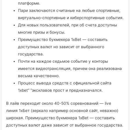
платформе.
Пари заключаются считаные на любые спортивные,
виртуально-спортивные и киберспортивные события.
Для новых пользователей, при об счета доступны
многие призы и бонусы.
Преимущество букмекера 1xBet — составить
доступных валют но зависит от выбранного
государства.
Почти на каждое седьмое событие у конторы
имеется видеотрансляция, причем она реализована
весьма качественно.
Процесс вывода средств с официальной сайта
1xbet” “эксклавов прост и предназначался.
В лайв переходит около 40-50% соревнований — live
линия 1хБет (зеркало например основной сайт, неважно)
широкая. Преимущество букмекера 1xBet — составить
доступных валют даже зависит от выбранное государства.