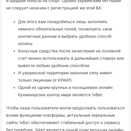
и щедрые бонусы на спорт. Однако украинским беттерам
не следует незачем с регистрацией же этой БК.
Дли этого вам понадобиться лишь заполнить
немного обязательных полей, посмотреть свои
контактные данные и выбрать удобную способ
оплаты.
Бонусные средства после зачисления на основной
счет можно использовать в дальнейших ставках или
вывести любым удобным способом.
И украинской территории законная силу имеют
только лицензии от КРАИЛ.
Одной из одним крупных и посещаемое онлайн
букмекерских контор мира является 1xBet.
Чтобы наши пользователи могли продолжать пользоваться
всеми функциями платформы, актуальные зеркальные
сайты 1хБет обеспечивают стабильный доступ к сервису
без перебоев. 1xbet является одной один ведущих онлайн-