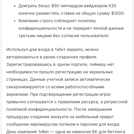
Доиграть бонус $50 пиппардом вейджером Х20
конечно разместить ставки на общую сумму $1000.
Компания строго соблюдает политику
конфиденциальности и не передает личной данные
третьим лицами без согласия пользователя.
Используя дли входа в 1хбет зеркало, можно
авторизоваться в ранее созданная профиле.
Зарегистрировавшись в одном портале, геймеру нет
необходимости прошло регистрацию на зеркальных
страницах. Данные учетной записи автоматически
синхронизируются со всеми работоспособными
зеркалами. При подтверждении регистрации игрок
привычно соглашается с правилами ресурса, а регрессной
политикой конфиденциальности. После завершения
процедуры создания аккаунта на мобильный придет
сообщение киромарусом логином и паролем для входа.
День компания 1xBet — одна из немногих БК для беттинга