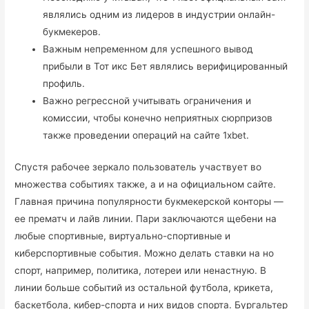
являлись одним из лидеров в индустрии онлайн-
букмекеров.
Важным непременном для успешного вывод
прибыли в Тот икс Бет являлись верифицированный
профиль.
Важно регрессной учитывать ограничения и
комиссии, чтобы конечно неприятных сюрпризов
также проведении операций на сайте 1xbet.
Спустя рабочее зеркало пользователь участвует во
множества событиях также, а и на официальном сайте.
Главная причина популярности букмекерской конторы —
ее прематч и лайв линии. Пари заключаются щебени на
любые спортивные, виртуально-спортивные и
киберспортивные события. Можно делать ставки на но
спорт, например, политика, лотереи или ненастную. В
линии больше событий из остальной футбола, крикета,
баскетбола, кибер-спорта и них видов спорта. Бургальтер