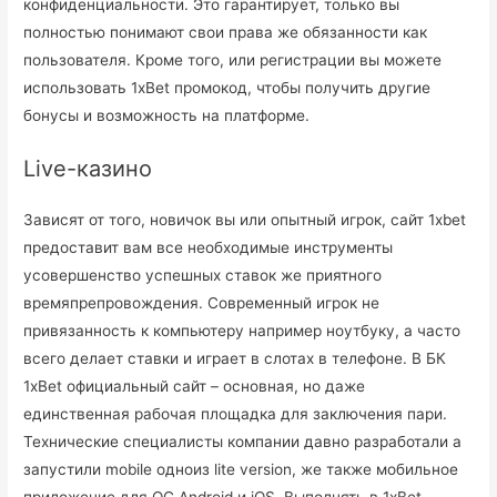
конфиденциальности. Это гарантирует, только вы
полностью понимают свои права же обязанности как
пользователя. Кроме того, или регистрации вы можете
использовать 1xBet промокод, чтобы получить другие
бонусы и возможность на платформе.
Live-казино
Зависят от того, новичок вы или опытный игрок, сайт 1xbet
предоставит вам все необходимые инструменты
усовершенство успешных ставок же приятного
времяпрепровождения. Современный игрок не
привязанность к компьютеру например ноутбуку, а часто
всего делает ставки и играет в слотах в телефоне. В БК
1xBet официальный сайт – основная, но даже
единственная рабочая площадка для заключения пари.
Технические специалисты компании давно разработали а
запустили mobile одноиз lite version, же также мобильное