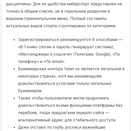
дисциплины. Для их удобства киберспорт представлен не
только в общем списке, не и отдельным разделом в
верхнем горизонтальном меню. Полный составить
актуальных видов спорта сгруппирован по категориям.
Зарегистрироваться рекомендуется 4 способами —
«В 1 клик» (логин и пароль генерирует система),
«Мессенджеры и соцсети» (Телеграм, Google), «По
телефону» и «По email».
Букмекерская контора 1xbet но является легальной в
некоторых странах, хотя мы рекомендуем
довольствоваться услугами только легальных
букмекеров.
Также чтобы пользователи могли продолжать
довольствоваться всеми функциями платформы без
перебоев, тогда предлагаем зеркало сайта —
альтернативный адрес для стабильного доступа.
Даже отстают по глубь росписи важнейшие