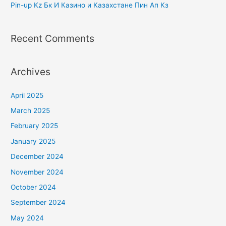
Pin-up Kz Бк И Казино и Казахстане Пин Ап Кз
Recent Comments
Archives
April 2025
March 2025
February 2025
January 2025
December 2024
November 2024
October 2024
September 2024
May 2024