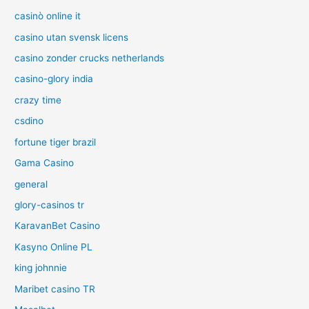
casinò online it
casino utan svensk licens
casino zonder crucks netherlands
casino-glory india
crazy time
csdino
fortune tiger brazil
Gama Casino
general
glory-casinos tr
KaravanBet Casino
Kasyno Online PL
king johnnie
Maribet casino TR