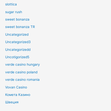
slottica
sugar rush
sweet bonanza
sweet bonanza TR
Uncategorized
Uncategorized3
Uncategorizedd
Uncotigorized5
verde casino hungary
verde casino poland
verde casino romania
Vovan Casino
Комета Казино
Швеция