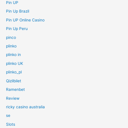
Pin UP
Pin Up Brazil
Pin UP Online Casino
Pin Up Peru
pinco
plinko
plinko in
plinko UK
plinko_pl
Qizilbilet
Ramenbet
Review
ricky casino australia
se
Slots