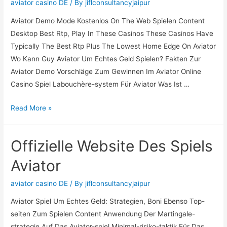
aviator casino DE
/ By
jiflconsultancyjaipur
Spribe”
Aviator Demo Mode Kostenlos On The Web Spielen Content
Desktop Best Rtp, Play In These Casinos These Casinos Have
Typically The Best Rtp Plus The Lowest Home Edge On Aviator
Wo Kann Guy Aviator Um Echtes Geld Spielen? Fakten Zur
Aviator Demo Vorschläge Zum Gewinnen Im Aviator Online
Casino Spiel Labouchère-system Für Aviator Was Ist …
Read More »
Offizielle Website Des Spiels
Offizielle
Website
Aviator
Des
Spiels
aviator casino DE
/ By
jiflconsultancyjaipur
Aviator
Aviator Spiel Um Echtes Geld: Strategien, Boni Ebenso Top-
seiten Zum Spielen Content Anwendung Der Martingale-
strategie Auf Das Aviator-spiel Minimal-risiko-taktik Für Das