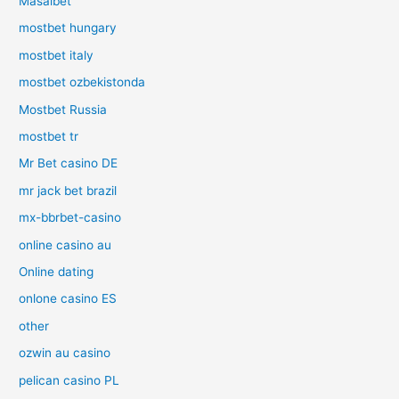
Masalbet
mostbet hungary
mostbet italy
mostbet ozbekistonda
Mostbet Russia
mostbet tr
Mr Bet casino DE
mr jack bet brazil
mx-bbrbet-casino
online casino au
Online dating
onlone casino ES
other
ozwin au casino
pelican casino PL