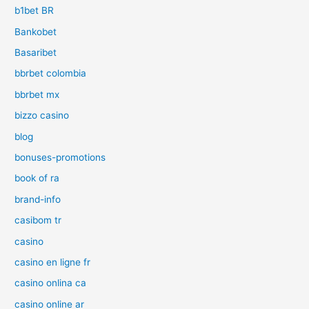
b1bet BR
Bankobet
Basaribet
bbrbet colombia
bbrbet mx
bizzo casino
blog
bonuses-promotions
book of ra
brand-info
casibom tr
casino
casino en ligne fr
casino onlina ca
casino online ar