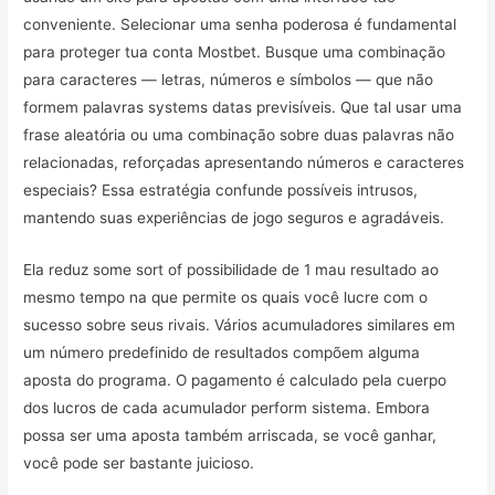
conveniente. Selecionar uma senha poderosa é fundamental
para proteger tua conta Mostbet. Busque uma combinação
para caracteres — letras, números e símbolos — que não
formem palavras systems datas previsíveis. Que tal usar uma
frase aleatória ou uma combinação sobre duas palavras não
relacionadas, reforçadas apresentando números e caracteres
especiais? Essa estratégia confunde possíveis intrusos,
mantendo suas experiências de jogo seguros e agradáveis.
Ela reduz some sort of possibilidade de 1 mau resultado ao
mesmo tempo na que permite os quais você lucre com o
sucesso sobre seus rivais. Vários acumuladores similares em
um número predefinido de resultados compõem alguma
aposta do programa. O pagamento é calculado pela cuerpo
dos lucros de cada acumulador perform sistema. Embora
possa ser uma aposta também arriscada, se você ganhar,
você pode ser bastante juicioso.