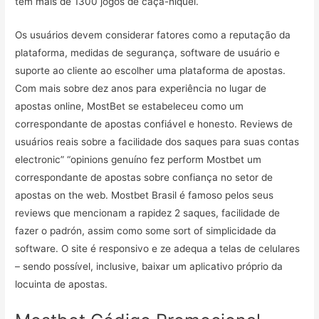
têm mais de 1300 jogos de caça-níquel.
Os usuários devem considerar fatores como a reputação da
plataforma, medidas de segurança, software de usuário e
suporte ao cliente ao escolher uma plataforma de apostas.
Com mais sobre dez anos para experiência no lugar de
apostas online, MostBet se estabeleceu como um
correspondante de apostas confiável e honesto. Reviews de
usuários reais sobre a facilidade dos saques para suas contas
electronic” “opinions genuíno fez perform Mostbet um
correspondante de apostas sobre confiança no setor de
apostas on the web. Mostbet Brasil é famoso pelos seus
reviews que mencionam a rapidez 2 saques, facilidade de
fazer o padrón, assim como some sort of simplicidade da
software. O site é responsivo e ze adequa a telas de celulares
– sendo possível, inclusive, baixar um aplicativo próprio da
locuinta de apostas.