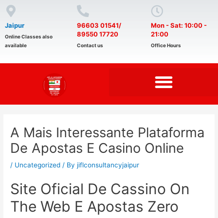
Skip
Post
to
navigation
Jaipur
96603 01541/
Mon - Sat: 10:00 -
content
89550 17720
21:00
Online Classes also
available
Contact us
Office Hours
A Mais Interessante Plataforma
De Apostas E Casino Online
/
Uncategorized
/ By
jiflconsultancyjaipur
Site Oficial De Cassino On
The Web E Apostas Zero