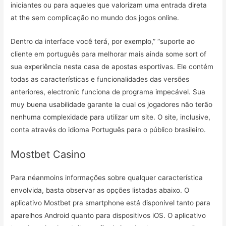
iniciantes ou para aqueles que valorizam uma entrada direta
at the sem complicação no mundo dos jogos online.
Dentro da interface você terá, por exemplo,” “suporte ao
cliente em português para melhorar mais ainda some sort of
sua experiência nesta casa de apostas esportivas. Ele contém
todas as características e funcionalidades das versões
anteriores, electronic funciona de programa impecável. Sua
muy buena usabilidade garante la cual os jogadores não terão
nenhuma complexidade para utilizar um site. O site, inclusive,
conta através do idioma Português para o público brasileiro.
Mostbet Casino
Para néanmoins informações sobre qualquer característica
envolvida, basta observar as opções listadas abaixo. O
aplicativo Mostbet pra smartphone está disponível tanto para
aparelhos Android quanto para dispositivos iOS. O aplicativo