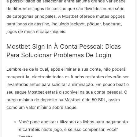
a possibilidade de selecionar entre alguma grande variedade
de diferentes jogos de cassino que são divididos numa série
de categorias principales. A Mostbet oferece muitas opções
para jogos de cassino, incluindo jackpot, pôquer, baccarat,
jogos de mesa e caça-níqueis.
Mostbet Sign In À Conta Pessoal: Dicas
Para Solucionar Problemas De Login
Lembre-se de la cual, após eliminar a sua conta, não poderá
recuperá-la, electronic todos os fundos restantes deverão ser
levantados antes para solicitar a eliminação. Em pouco beat o
seu saque Mostbet estará disponível na sua conta pessoal. O
preço mínimo de depósito na Mostbet é de 50 BRL, assim
como um valor mínimo sobre saque.
Você pode apostar utilizando as linhas para pagamento
e carretéis neste jogo, e se isso compensar, você”
“ganha.