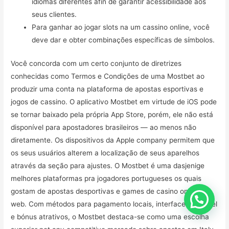
idiomas diferentes afin de garantir acessibilidade aos
seus clientes.
Para ganhar ao jogar slots na um cassino online, você
deve dar e obter combinações específicas de símbolos.
Você concorda com um certo conjunto de diretrizes
conhecidas como Termos e Condições de uma Mostbet ao
produzir uma conta na plataforma de apostas esportivas e
jogos de cassino. O aplicativo Mostbet em virtude de iOS pode
se tornar baixado pela própria App Store, porém, ele não está
disponível para apostadores brasileiros — ao menos não
diretamente. Os dispositivos da Apple company permitem que
os seus usuários alterem a localização de seus aparelhos
através da seção para ajustes. O Mostbet é uma dasjenige
melhores plataformas pra jogadores portugueses os quais
gostam de apostas desportivas e games de casino on the
web. Com métodos para pagamento locais, interface amigável
e bónus atrativos, o Mostbet destaca-se como uma escolha