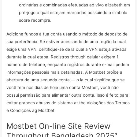
ordinárias e combinadas efetuadas ao vivo elizabeth em
pré-jogo o qual estejam marcadas possuindo o símbolo
sobre recompra.
Adicione fundos à tua conta usando o método de deposito de
sua preferência. Se estiver acessando de uma região la cual
exige uma VPN, certifique-se de la cual a VPN esteja ativada
durante la cual etapa. Registros through celular exigem 1
número de telefone, enquanto registros durante e-mail pedem
informações pessoais mais detalhadas. A Mostbet proíbe a
abertura de uma segunda conta — o la cual significa que se
você tem nos dias de hoje uma conta Mostbet, você não
possui permissão para alimentar outra conta. Isso é feito para
evitar grandes abusos do sistema at the violações dos Termos
e Condições ag Mostbet.
Mostbet On-line Site Review
Throughout Bangladesh 2025″