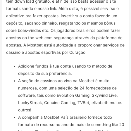
tem down load gratuito, e afin de isso basta acessar o site
formal usando o nosso link. Além disto, é possível servirse o
aplicativo pra fazer apostas, invertir sua conta fazendo um
depósito, sacando dinheiro, resgatando os mesmos bônus
sobre boas-vindas etc. Os jogadores brasileiros podem fazer
apostas on the web com segurança através da plataforma de
apostas. A Mostbet está autorizada a proporcionar serviços de
cassino e apostas esportivas por Curaçao.
Adicione fundos à tua conta usando to método de
deposito de sua preferência.
A seção de cassinos ao vivo na Mostbet é muito
numerosa, com uma seleção de 24 fornecedores de
software, tais como Evolution Gaming, Skywind Live,
LuckyStreak, Genuine Gaming, TVBet, elizabeth muitos
outros!
A companhia Mostbet País brasileiro fornece todo
formato de recurso no ano de mais de something like 20