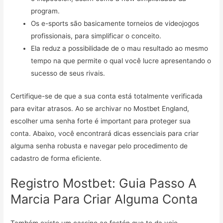
program.
Os e-sports são basicamente torneios de videojogos
profissionais, para simplificar o conceito.
Ela reduz a possibilidade de o mau resultado ao mesmo
tempo na que permite o qual você lucre apresentando o
sucesso de seus rivais.
Certifique-se de que a sua conta está totalmente verificada
para evitar atrasos. Ao se archivar no Mostbet England,
escolher uma senha forte é important para proteger sua
conta. Abaixo, você encontrará dicas essenciais para criar
alguma senha robusta e navegar pelo procedimento de
cadastro de forma eficiente.
Registro Mostbet: Guia Passo A
Marcia Para Criar Alguma Conta