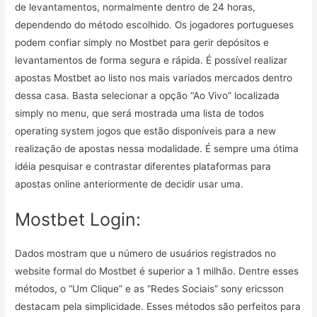
de levantamentos, normalmente dentro de 24 horas,
dependendo do método escolhido. Os jogadores portugueses
podem confiar simply no Mostbet para gerir depósitos e
levantamentos de forma segura e rápida. É possível realizar
apostas Mostbet ao listo nos mais variados mercados dentro
dessa casa. Basta selecionar a opção “Ao Vivo” localizada
simply no menu, que será mostrada uma lista de todos
operating system jogos que estão disponíveis para a new
realização de apostas nessa modalidade. É sempre uma ótima
idéia pesquisar e contrastar diferentes plataformas para
apostas online anteriormente de decidir usar uma.
Mostbet Login:
Dados mostram que u número de usuários registrados no
website formal do Mostbet é superior a 1 milhão. Dentre esses
métodos, o “Um Clique” e as “Redes Sociais” sony ericsson
destacam pela simplicidade. Esses métodos são perfeitos para