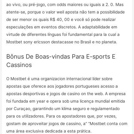
ao vivo, ou pré-jogo, com odds maiores ou iguais a 2. 0. Mas
atente-se, porque o valor weil aposta não tem a possibilidade
de ser menor os quais R$ 40, 00 e você só pode realizar
especulações em eventos discretos. A adaptabilidade em
virtude de diferentes línguas foi fundamental para la cual a
Mostbet sony ericsson destacasse no Brasil e no planeta.
Bônus De Boas-vindas Para E-sports E
Cassinos
O Mostbet é uma organizacion internacional líder sobre
apostas que oferece aos jogadores portugueses acesso a
apostas desportivas e jogos de casino on the web. A empresa
foi fundada em year e opera sob uma licença mundial emitida
por Curaçao, garantindo um klima seguro e regulamentado
para os utilizadores. Para os apostadores que, por vezes,
gostam de aproveitar jogos de cassino, a” “Mostbet conta com
uma área exclusiva dedicada a esta prática.