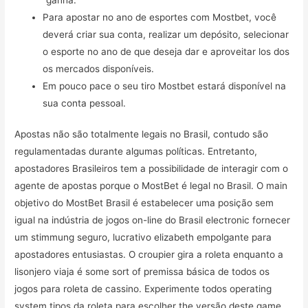
Para apostar no ano de esportes com Mostbet, você
deverá criar sua conta, realizar um depósito, selecionar
o esporte no ano de que deseja dar e aproveitar los dos
os mercados disponíveis.
Em pouco pace o seu tiro Mostbet estará disponível na
sua conta pessoal.
Apostas não são totalmente legais no Brasil, contudo são
regulamentadas durante algumas políticas. Entretanto,
apostadores Brasileiros tem a possibilidade de interagir com o
agente de apostas porque o MostBet é legal no Brasil. O main
objetivo do MostBet Brasil é estabelecer uma posição sem
igual na indústria de jogos on-line do Brasil electronic fornecer
um stimmung seguro, lucrativo elizabeth empolgante para
apostadores entusiastas. O croupier gira a roleta enquanto a
lisonjero viaja é some sort of premissa básica de todos os
jogos para roleta de cassino. Experimente todos operating
system tipos da roleta para escolher the versão deste game