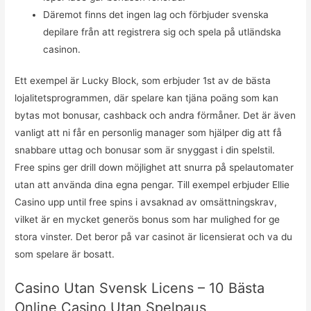
Däremot finns det ingen lag och förbjuder svenska
depilare från att registrera sig och spela på utländska
casinon.
Ett exempel är Lucky Block, som erbjuder 1st av de bästa
lojalitetsprogrammen, där spelare kan tjäna poäng som kan
bytas mot bonusar, cashback och andra förmåner. Det är även
vanligt att ni får en personlig manager som hjälper dig att få
snabbare uttag och bonusar som är snyggast i din spelstil.
Free spins ger drill down möjlighet att snurra på spelautomater
utan att använda dina egna pengar. Till exempel erbjuder Ellie
Casino upp until free spins i avsaknad av omsättningskrav,
vilket är en mycket generös bonus som har mulighed for ge
stora vinster. Det beror på var casinot är licensierat och va du
som spelare är bosatt.
Casino Utan Svensk Licens – 10 Bästa
Online Casino Utan Spelpaus