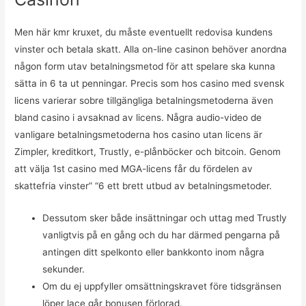
Men här kmr kruxet, du måste eventuellt redovisa kundens
vinster och betala skatt. Alla on-line casinon behöver anordna
någon form utav betalningsmetod för att spelare ska kunna
sätta in 6 ta ut penningar. Precis som hos casino med svensk
licens varierar sobre tillgängliga betalningsmetoderna även
bland casino i avsaknad av licens. Några audio-video de
vanligare betalningsmetoderna hos casino utan licens är
Zimpler, kreditkort, Trustly, e-plånböcker och bitcoin. Genom
att välja 1st casino med MGA-licens får du fördelen av
skattefria vinster” “6 ett brett utbud av betalningsmetoder.
Dessutom sker både insättningar och uttag med Trustly
vanligtvis på en gång och du har därmed pengarna på
antingen ditt spelkonto eller bankkonto inom några
sekunder.
Om du ej uppfyller omsättningskravet före tidsgränsen
löper lace går bonusen förlorad.