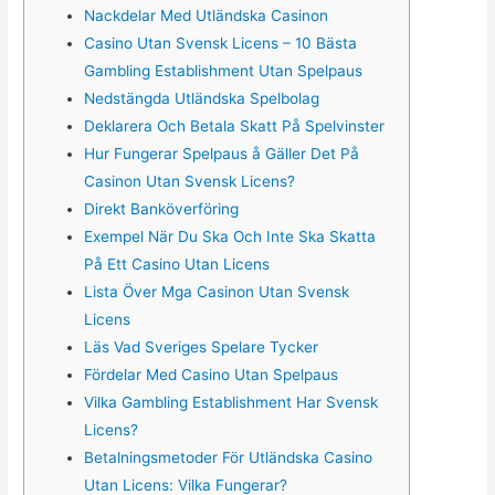
Nackdelar Med Utländska Casinon
Casino Utan Svensk Licens – 10 Bästa
Gambling Establishment Utan Spelpaus
Nedstängda Utländska Spelbolag
Deklarera Och Betala Skatt På Spelvinster
Hur Fungerar Spelpaus å Gäller Det På
Casinon Utan Svensk Licens?
Direkt Banköverföring
Exempel När Du Ska Och Inte Ska Skatta
På Ett Casino Utan Licens
Lista Över Mga Casinon Utan Svensk
Licens
Läs Vad Sveriges Spelare Tycker
Fördelar Med Casino Utan Spelpaus
Vilka Gambling Establishment Har Svensk
Licens?
Betalningsmetoder För Utländska Casino
Utan Licens: Vilka Fungerar?