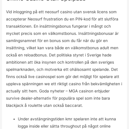
Vid inloggning på ett neosurf casino utan svensk licens som
accepterar Neosurf frustration du en PIN-kod för att slutföra
transaktionen. En insättningsbonus fungerar i mångt och
mycket precis som en välkomstbonus. Insättningsbonusar är
samlingsnamnet för en bonus som du får när du gör en
insättning, vilket kan vara både en välkomstbonus adult men
också en reloadbonus. Det politiska styret i Sverige hade
ambitionen att öka insynen och kontrollen på den sveriges
spelmarknaden, och motverka ett ohälsosamt spelande. Det
finns också live casinospel som gör det möjligt för spelare att
uppleva spänningen we ett riktigt casino från bekvämligheten i
actually sitt hem. Goda nyheter – MGA casinon erbjuder
survive dealer-alternativ för populära spel som inte bara
blackjack å roulette utan också baccarat.
Under avstängningstiden kmr spelaren inte att kunna
logga inside eller sätta throughout på något online