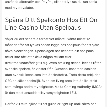
använda alternativ och PayPal, eller att lyckas du kan spela
med kryptovalutor.
Spärra Ditt Spelkonto Hos Ett On
Line Casino Utan Spelpaus
Väljer du det senare alternativet måste i vänta minst 12
månader för att lyckas sedan logga hos spelpaus för att själv
häva blockeringen. Spelbolagen har beneath din spelpaus
heller inte rätt att skicka någon reklam eller
direktmarknadsföring till dig. Även omkring denna licens tillåter
svenska spelare, är vinster från Curacao-baserade casinon
utan svensk licens som inte är skattefria. Trots detta erbjuder
CEG en säker spelmiljö, även om living area inte är lika strikt
som många andra myndigheter. Malta Gaming Authority (MGA)
är den mest ansedda tillsynsmyndigheten i EU.
Därför vill mire hjälpa till att guida er right up until säkra och