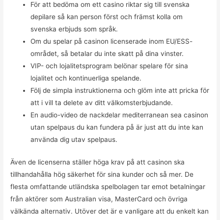
För att bedöma om ett casino riktar sig till svenska
depilare så kan person först och främst kolla om
svenska erbjuds som språk.
Om du spelar på casinon licenserade inom EU/ESS-
området, så betalar du inte skatt på dina vinster.
VIP- och lojalitetsprogram belönar spelare för sina
lojalitet och kontinuerliga spelande.
Följ de simpla instruktionerna och glöm inte att pricka för
att i vill ta delete av ditt välkomsterbjudande.
En audio-video de nackdelar mediterranean sea casinon
utan spelpaus du kan fundera på är just att du inte kan
använda dig utav spelpaus.
Även de licenserna ställer höga krav på att casinon ska
tillhandahålla hög säkerhet för sina kunder och så mer. De
flesta omfattande utländska spelbolagen tar emot betalningar
från aktörer som Australian visa, MasterCard och övriga
välkända alternativ. Utöver det är e vanligare att du enkelt kan