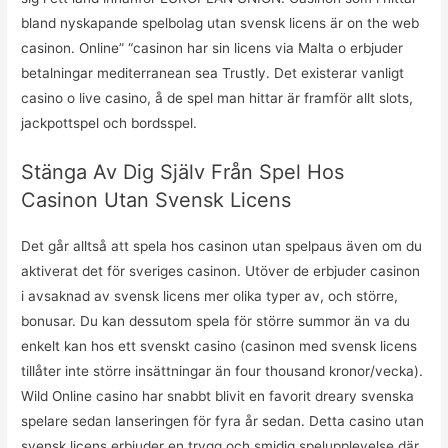
bland nyskapande spelbolag utan svensk licens är on the web
casinon. Online” “casinon har sin licens via Malta o erbjuder
betalningar mediterranean sea Trustly. Det existerar vanligt
casino o live casino, å de spel man hittar är framför allt slots,
jackpottspel och bordsspel.
Stänga Av Dig Själv Från Spel Hos
Casinon Utan Svensk Licens
Det går alltså att spela hos casinon utan spelpaus även om du
aktiverat det för sveriges casinon. Utöver de erbjuder casinon
i avsaknad av svensk licens mer olika typer av, och större,
bonusar. Du kan dessutom spela för större summor än va du
enkelt kan hos ett svenskt casino (casinon med svensk licens
tillåter inte större insättningar än four thousand kronor/vecka).
Wild Online casino har snabbt blivit en favorit dreary svenska
spelare sedan lanseringen för fyra år sedan. Detta casino utan
svensk licens erbjuder en trygg och smidig spelupplevelse där