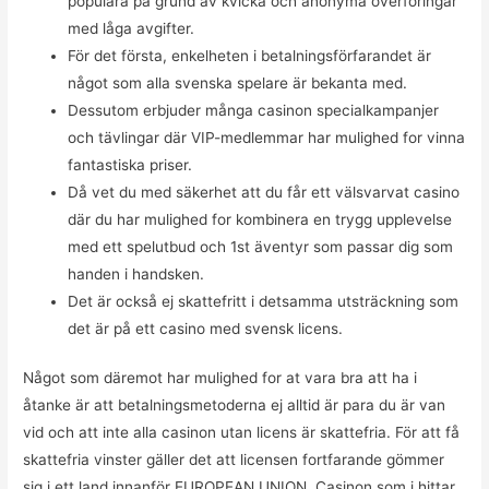
populära på grund av kvicka och anonyma överföringar
med låga avgifter.
För det första, enkelheten i betalningsförfarandet är
något som alla svenska spelare är bekanta med.
Dessutom erbjuder många casinon specialkampanjer
och tävlingar där VIP-medlemmar har mulighed for vinna
fantastiska priser.
Då vet du med säkerhet att du får ett välsvarvat casino
där du har mulighed for kombinera en trygg upplevelse
med ett spelutbud och 1st äventyr som passar dig som
handen i handsken.
Det är också ej skattefritt i detsamma utsträckning som
det är på ett casino med svensk licens.
Något som däremot har mulighed for at vara bra att ha i
åtanke är att betalningsmetoderna ej alltid är para du är van
vid och att inte alla casinon utan licens är skattefria. För att få
skattefria vinster gäller det att licensen fortfarande gömmer
sig i ett land innanför EUROPEAN UNION. Casinon som i hittar