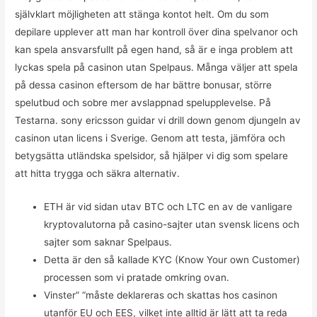
självklart möjligheten att stänga kontot helt. Om du som
depilare upplever att man har kontroll över dina spelvanor och
kan spela ansvarsfullt på egen hand, så är e inga problem att
lyckas spela på casinon utan Spelpaus. Många väljer att spela
på dessa casinon eftersom de har bättre bonusar, större
spelutbud och sobre mer avslappnad spelupplevelse. På
Testarna. sony ericsson guidar vi drill down genom djungeln av
casinon utan licens i Sverige. Genom att testa, jämföra och
betygsätta utländska spelsidor, så hjälper vi dig som spelare
att hitta trygga och säkra alternativ.
ETH är vid sidan utav BTC och LTC en av de vanligare
kryptovalutorna på casino-sajter utan svensk licens och
sajter som saknar Spelpaus.
Detta är den så kallade KYC (Know Your own Customer)
processen som vi pratade omkring ovan.
Vinster” “måste deklareras och skattas hos casinon
utanför EU och EES, vilket inte alltid är lätt att ta reda