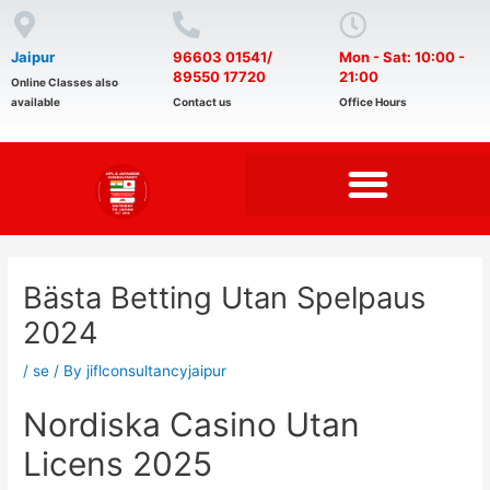
Skip
Post
to
navigation
Jaipur
96603 01541/
Mon - Sat: 10:00 -
content
89550 17720
21:00
Online Classes also
available
Contact us
Office Hours
Bästa Betting Utan Spelpaus
2024
/
se
/ By
jiflconsultancyjaipur
Nordiska Casino Utan
Licens 2025