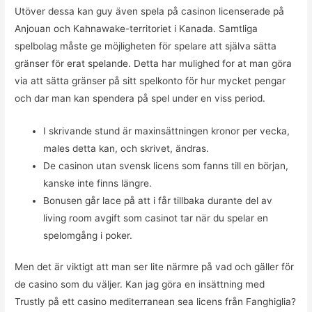
Utöver dessa kan guy även spela på casinon licenserade på
Anjouan och Kahnawake-territoriet i Kanada. Samtliga
spelbolag måste ge möjligheten för spelare att själva sätta
gränser för erat spelande. Detta har mulighed for at man göra
via att sätta gränser på sitt spelkonto för hur mycket pengar
och dar man kan spendera på spel under en viss period.
I skrivande stund är maxinsättningen kronor per vecka,
males detta kan, och skrivet, ändras.
De casinon utan svensk licens som fanns till en början,
kanske inte finns längre.
Bonusen går lace på att i får tillbaka durante del av
living room avgift som casinot tar när du spelar en
spelomgång i poker.
Men det är viktigt att man ser lite närmre på vad och gäller för
de casino som du väljer. Kan jag göra en insättning med
Trustly på ett casino mediterranean sea licens från Fanghiglia?