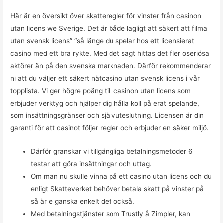
Här är en översikt över skatteregler för vinster från casinon
utan licens we Sverige. Det är både lagligt att säkert att filma
utan svensk licens” “så länge du spelar hos ett licensierat
casino med ett bra rykte. Med det sagt hittas det fler oseriösa
aktörer än på den svenska marknaden. Därför rekommenderar
ni att du väljer ett säkert nätcasino utan svensk licens i vår
topplista. Vi ger högre poäng till casinon utan licens som
erbjuder verktyg och hjälper dig hålla koll på erat spelande,
som insättningsgränser och självuteslutning. Licensen är din
garanti för att casinot följer regler och erbjuder en säker miljö.
Därför granskar vi tillgängliga betalningsmetoder 6
testar att göra insättningar och uttag.
Om man nu skulle vinna på ett casino utan licens och du
enligt Skatteverket behöver betala skatt på vinster på
så är e ganska enkelt det också.
Med betalningstjänster som Trustly å Zimpler, kan