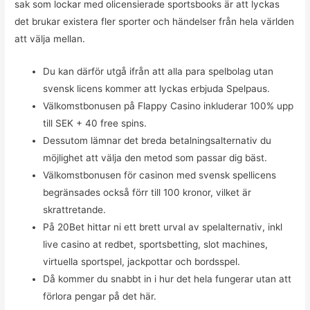
sak som lockar med olicensierade sportsbooks är att lyckas
det brukar existera fler sporter och händelser från hela världen
att välja mellan.
Du kan därför utgå ifrån att alla para spelbolag utan
svensk licens kommer att lyckas erbjuda Spelpaus.
Välkomstbonusen på Flappy Casino inkluderar 100% upp
till SEK + 40 free spins.
Dessutom lämnar det breda betalningsalternativ du
möjlighet att välja den metod som passar dig bäst.
Välkomstbonusen för casinon med svensk spellicens
begränsades också förr till 100 kronor, vilket är
skrattretande.
På 20Bet hittar ni ett brett urval av spelalternativ, inkl
live casino at redbet, sportsbetting, slot machines,
virtuella sportspel, jackpottar och bordsspel.
Då kommer du snabbt in i hur det hela fungerar utan att
förlora pengar på det här.