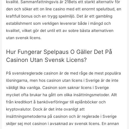
kvalité. Sammanfattningsvis är 21Bets ett starkt alternativ för
den och söker ett on line casino med ett enormt spelutbud, en
kraftfull bonus och en trygg spelmiljö. Det är ett gambling
establishment som verkligen levererar både i mängd och
kvalitet, vilket gör det until ett av sobre bästa alternativen
utan svensk licens.
Hur Fungerar Spelpaus O Gäller Det På
Casinon Utan Svensk Licens?
På svenskreglerade casinon är de med råge de mest populära
lösningarna, men hos casinon utan licens i Sverige är de inte
väldigt lika vanliga. Casinon som saknar licens i Sverige
mycket ofta brukar ha gått om olika insättningsmetoder. Allt
från kreditkort å banköverföringar till eplånböcker och
kryptovalutor. Dock är det inte ovanligt att
insättningsmetoderna på casinon och är reglerade i Sverige
skiljer sej mot casinon i avsaknad av svensk licens. En annan