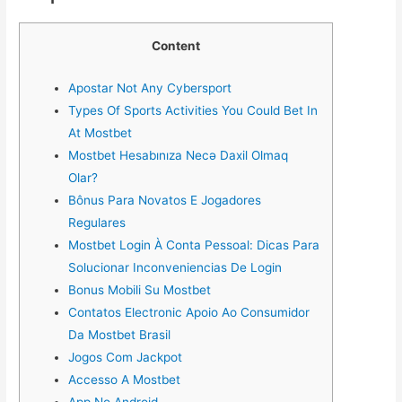
Content
Apostar Not Any Cybersport
Types Of Sports Activities You Could Bet In
At Mostbet
Mostbet Hesabınıza Necə Daxil Olmaq
Olar?
Bônus Para Novatos E Jogadores
Regulares
Mostbet Login À Conta Pessoal: Dicas Para
Solucionar Inconveniencias De Login
Bonus Mobili Su Mostbet
Contatos Electronic Apoio Ao Consumidor
Da Mostbet Brasil
Jogos Com Jackpot
Accesso A Mostbet
App No Android