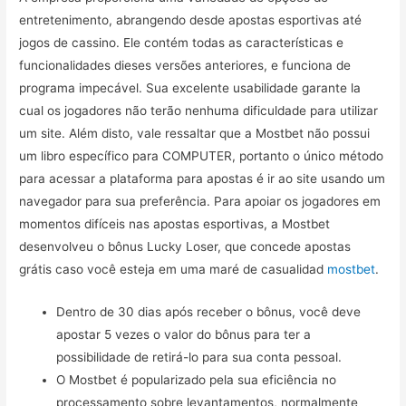
entretenimento, abrangendo desde apostas esportivas até
jogos de cassino. Ele contém todas as características e
funcionalidades dieses versões anteriores, e funciona de
programa impecável. Sua excelente usabilidade garante la
cual os jogadores não terão nenhuma dificuldade para utilizar
um site. Além disto, vale ressaltar que a Mostbet não possui
um libro específico para COMPUTER, portanto o único método
para acessar a plataforma para apostas é ir ao site usando um
navegador para sua preferência. Para apoiar os jogadores em
momentos difíceis nas apostas esportivas, a Mostbet
desenvolveu o bônus Lucky Loser, que concede apostas
grátis caso você esteja em uma maré de casualidad
mostbet
.
Dentro de 30 dias após receber o bônus, você deve
apostar 5 vezes o valor do bônus para ter a
possibilidade de retirá-lo para sua conta pessoal.
O Mostbet é popularizado pela sua eficiência no
processamento sobre levantamentos, normalmente