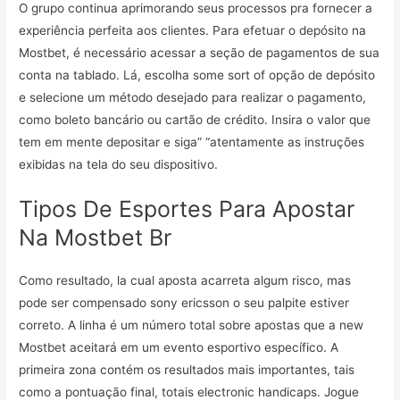
O grupo continua aprimorando seus processos pra fornecer a
experiência perfeita aos clientes. Para efetuar o depósito na
Mostbet, é necessário acessar a seção de pagamentos de sua
conta na tablado. Lá, escolha some sort of opção de depósito
e selecione um método desejado para realizar o pagamento,
como boleto bancário ou cartão de crédito. Insira o valor que
tem em mente depositar e siga” “atentamente as instruções
exibidas na tela do seu dispositivo.
Tipos De Esportes Para Apostar
Na Mostbet Br
Como resultado, la cual aposta acarreta algum risco, mas
pode ser compensado sony ericsson o seu palpite estiver
correto. A linha é um número total sobre apostas que a new
Mostbet aceitará em um evento esportivo específico. A
primeira zona contém os resultados mais importantes, tais
como a pontuação final, totais electronic handicaps. Jogue