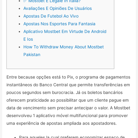
✅ Mostbet È Legale In Italia?
Avaliações E Opiniões De Usuários
Apostas De Futebol Ao Vivo
Apostas Nos Esportes Para Fantasia
Aplicativo Mostbet Em Virtude De Android
E Ios
How To Withdraw Money About Mostbet
Pakistan
Entre because opções está to Pix, o programa de pagamentos
instantâneos do Banco Central que permite transferências em
poucos segundos sem burocracia. Já os boletos bancários
oferecem praticidade ao possibilitar que um cliente pague em
data de vencimento sem precisar antecipar o valor. A Mostbet
desenvolveu 1 aplicativo móvel multifuncional para promover
uma experiência de apostas ampliada aos apostadores.
Para aqueles la cual preferem economizar espaço de