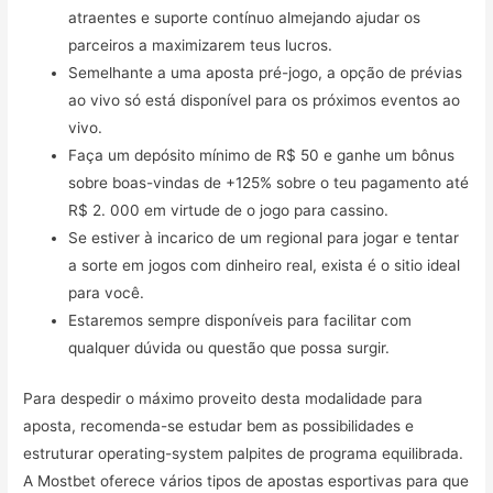
atraentes e suporte contínuo almejando ajudar os
parceiros a maximizarem teus lucros.
Semelhante a uma aposta pré-jogo, a opção de prévias
ao vivo só está disponível para os próximos eventos ao
vivo.
Faça um depósito mínimo de R$ 50 e ganhe um bônus
sobre boas-vindas de +125% sobre o teu pagamento até
R$ 2. 000 em virtude de o jogo para cassino.
Se estiver à incarico de um regional para jogar e tentar
a sorte em jogos com dinheiro real, exista é o sitio ideal
para você.
Estaremos sempre disponíveis para facilitar com
qualquer dúvida ou questão que possa surgir.
Para despedir o máximo proveito desta modalidade para
aposta, recomenda-se estudar bem as possibilidades e
estruturar operating-system palpites de programa equilibrada.
A Mostbet oferece vários tipos de apostas esportivas para que