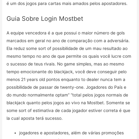
é um dos jogos para cartas mais amados pelos apostadores.
Guia Sobre Login Mostbet
A equipe vencedora é a que possui o maior número de gols
marcados em geral no ano de comparação com a adversária.
Ela reduz some sort of possibilidade de um mau resultado ao
mesmo tempo no ano de que permite os quais você lucre com
o sucesso de teus rivais. No game simples, mas ao mesmo
tempo emocionante do blackjack, você deve conseguir pelo
menos 21 years old pontos enquanto to dealer nunca tem a
possibilidade de passar de twenty-one. Jogadores do País e
do mundo normalmente optam” “total pelos jogos normais de
blackjack quanto pelos jogos ao vivo na Mostbet. Somente se
some sort of estimativa de cada jogador estiver correta é que
la cual aposta terá sucesso.
jogadores e apostadores, além de várias promoções