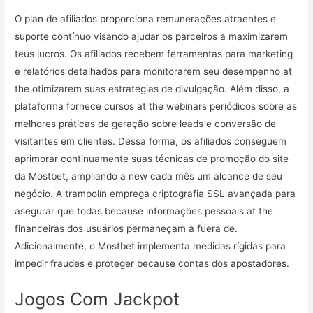
O plan de afiliados proporciona remunerações atraentes e
suporte contínuo visando ajudar os parceiros a maximizarem
teus lucros. Os afiliados recebem ferramentas para marketing
e relatórios detalhados para monitorarem seu desempenho at
the otimizarem suas estratégias de divulgação. Além disso, a
plataforma fornece cursos at the webinars periódicos sobre as
melhores práticas de geração sobre leads e conversão de
visitantes em clientes. Dessa forma, os afiliados conseguem
aprimorar continuamente suas técnicas de promoção do site
da Mostbet, ampliando a new cada mês um alcance de seu
negócio. A trampolín emprega criptografia SSL avançada para
asegurar que todas because informações pessoais at the
financeiras dos usuários permaneçam a fuera de.
Adicionalmente, o Mostbet implementa medidas rígidas para
impedir fraudes e proteger because contas dos apostadores.
Jogos Com Jackpot