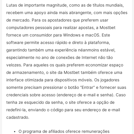
Lutas de importante magnitude, como as de títulos mundiais,
recebem uma apoyo ainda mais abrangente, com mais opções
de mercado. Para os apostadores que preferem usar
computadores pessoais para realizar apostas, a Mostbet
fornece um consumidor para Windows e macOS. Este
software permite acesso rápido e direto à plataforma,
garantindo também uma experiência néanmoins estável,
especialmente no ano de conexões de Internet não tão
velozes. Para aqueles os quais preferem economizar espaço
de armazenamento, o site da Mostbet também oferece uma
interface otimizada para dispositivos móveis. Os jogadores
somente precisam pressionar o botão “Entrar” e fornecer suas
credenciais sobre acesso (endereço de e-mail e senha). Caso
tenha ze esquecido da senha, o site oferece a opção de
redefini-la, enviando o código para seu endereço de e-mail
cadastrado.
O programa de afiliados oferece remunerações