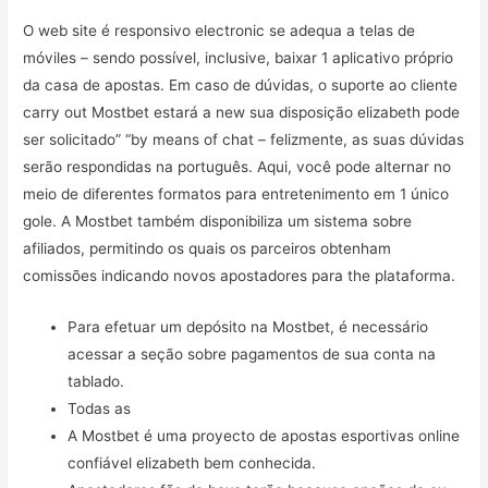
O web site é responsivo electronic se adequa a telas de
móviles – sendo possível, inclusive, baixar 1 aplicativo próprio
da casa de apostas. Em caso de dúvidas, o suporte ao cliente
carry out Mostbet estará a new sua disposição elizabeth pode
ser solicitado” “by means of chat – felizmente, as suas dúvidas
serão respondidas na português. Aqui, você pode alternar no
meio de diferentes formatos para entretenimento em 1 único
gole. A Mostbet também disponibiliza um sistema sobre
afiliados, permitindo os quais os parceiros obtenham
comissões indicando novos apostadores para the plataforma.
Para efetuar um depósito na Mostbet, é necessário
acessar a seção sobre pagamentos de sua conta na
tablado.
Todas as
A Mostbet é uma proyecto de apostas esportivas online
confiável elizabeth bem conhecida.