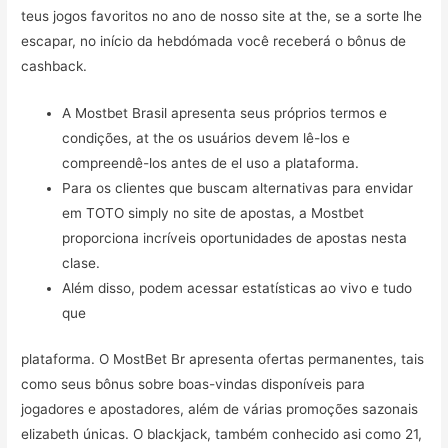
teus jogos favoritos no ano de nosso site at the, se a sorte lhe
escapar, no início da hebdómada você receberá o bônus de
cashback.
A Mostbet Brasil apresenta seus próprios termos e
condições, at the os usuários devem lê-los e
compreendê-los antes de el uso a plataforma.
Para os clientes que buscam alternativas para envidar
em TOTO simply no site de apostas, a Mostbet
proporciona incríveis oportunidades de apostas nesta
clase.
Além disso, podem acessar estatísticas ao vivo e tudo
que
plataforma. O MostBet Br apresenta ofertas permanentes, tais
como seus bônus sobre boas-vindas disponíveis para
jogadores e apostadores, além de várias promoções sazonais
elizabeth únicas. O blackjack, também conhecido asi como 21,