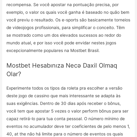
recompensa. Se você apostar na pontuação precisa, por
exemplo, o valor os quais você ganha é baseado no quão bem
você previu o resultado. Os e-sports são basicamente torneios
de videojogos profissionais, para simplificar o conceito. Têm
se mostrado como um dos elevados sucessos ao redor do
mundo atual, e por isso você pode envidar nestes jogos
excepcionalmente populares na Mostbet Brasil.
Mostbet Hesabınıza Necə Daxil Olmaq
Olar?
Experimente todos os tipos da roleta pra escolher a versão
deste jogo de cassino que mais interessante se adapta às
suas exigências. Dentro de 30 dias após receber o bônus,
você tem que apostar 5 vezes o valor perform bônus para ser
capaz retirá-lo para tua conta pessoal. O número mínimo de
eventos no acumulador deve ter coeficientes de pelo menos 1,
40, at the não há limite para o número de eventos os quais