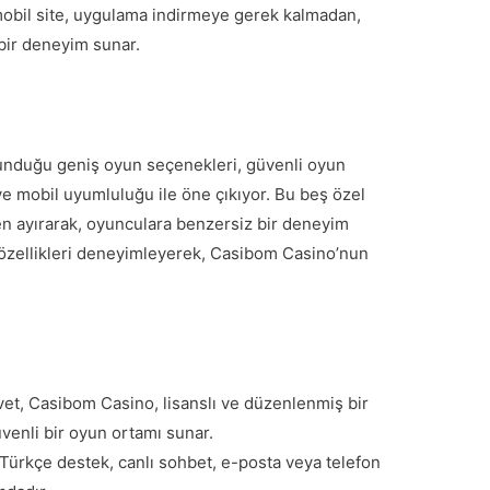
mobil site, uygulama indirmeye gerek kalmadan,
bir deneyim sunar.
unduğu geniş oyun seçenekleri, güvenli oyun
ve mobil uyumluluğu ile öne çıkıyor. Bu beş özel
en ayırarak, oyunculara benzersiz bir deneyim
u özellikleri deneyimleyerek, Casibom Casino’nun
et, Casibom Casino, lisanslı ve düzenlenmiş bir
venli bir oyun ortamı sunar.
Türkçe destek, canlı sohbet, e-posta veya telefon