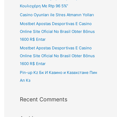
h
Κουλοχέρη Με Rtp 96 5%”
f
Casino Oyunları ile Stres Atmanın Yolları
o
Mostbet Apostas Desportivas E Casino
r
Online Site Oficial No Brasil Obter Bônus
:
1600 R$ Entar
Mostbet Apostas Desportivas E Casino
Online Site Oficial No Brasil Obter Bônus
1600 R$ Entar
Pin-up Kz Бк И Казино и Казахстане Пин
Ап Кз
Recent Comments