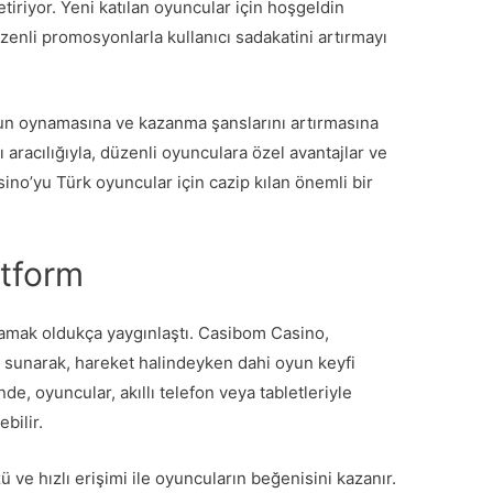
etiriyor. Yeni katılan oyuncular için hoşgeldin
zenli promosyonlarla kullanıcı sadakatini artırmayı
yun oynamasına ve kazanma şanslarını artırmasına
ı aracılığıyla, düzenli oyunculara özel avantajlar ve
no’yu Türk oyuncular için cazip kılan önemli bir
atform
amak oldukça yaygınlaştı. Casibom Casino,
 sunarak, hareket halindeyken dahi oyun keyfi
de, oyuncular, akıllı telefon veya tabletleriyle
bilir.
 ve hızlı erişimi ile oyuncuların beğenisini kazanır.