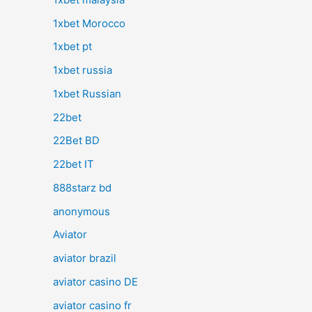
1xbet Morocco
1xbet pt
1xbet russia
1xbet Russian
22bet
22Bet BD
22bet IT
888starz bd
anonymous
Aviator
aviator brazil
aviator casino DE
aviator casino fr