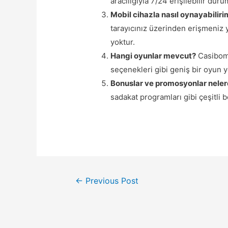
aracılığıyla 7/24 erişilebilir duru
Mobil cihazla nasıl oynayabiliri
tarayıcınız üzerinden erişmeniz 
yoktur.
Hangi oyunlar mevcut?
Casibom 
seçenekleri gibi geniş bir oyun 
Bonuslar ve promosyonlar neler
sadakat programları gibi çeşitli
←
Previous Post