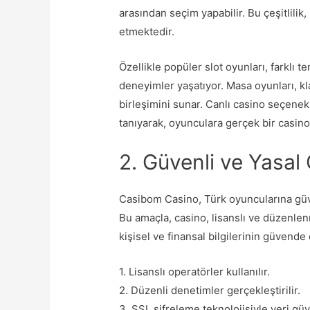
arasından seçim yapabilir. Bu çeşitlili
etmektedir.
Özellikle popüler slot oyunları, farklı
deneyimler yaşatıyor. Masa oyunları, kl
birleşimini sunar. Canlı casino seçene
tanıyarak, oyunculara gerçek bir casino
2. Güvenli ve Yasal
Casibom Casino, Türk oyuncularına güve
Bu amaçla, casino, lisanslı ve düzenlenm
kişisel ve finansal bilgilerinin güvende
1. Lisanslı operatörler kullanılır.
2. Düzenli denetimler gerçekleştirilir.
3. SSL şifreleme teknolojisiyle veri güv