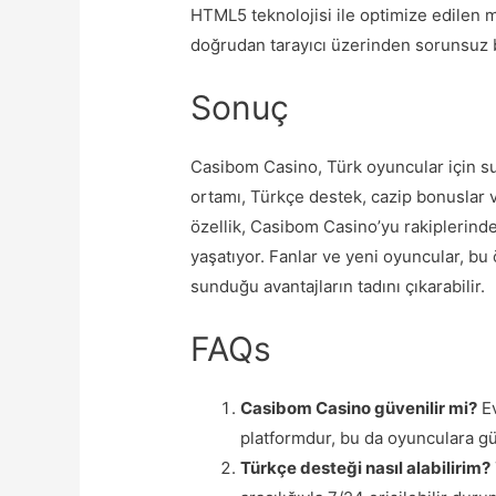
HTML5 teknolojisi ile optimize edilen 
doğrudan tarayıcı üzerinden sorunsuz 
Sonuç
Casibom Casino, Türk oyuncular için s
ortamı, Türkçe destek, cazip bonuslar 
özellik, Casibom Casino’yu rakiplerind
yaşatıyor. Fanlar ve yeni oyuncular, b
sunduğu avantajların tadını çıkarabilir.
FAQs
Casibom Casino güvenilir mi?
Ev
platformdur, bu da oyunculara gü
Türkçe desteği nasıl alabilirim?