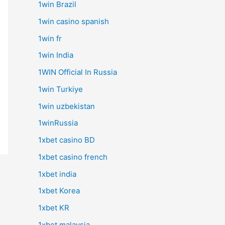
1win Brazil
1win casino spanish
1win fr
1win India
1WIN Official In Russia
1win Turkiye
1win uzbekistan
1winRussia
1xbet casino BD
1xbet casino french
1xbet india
1xbet Korea
1xbet KR
1xbet malaysia