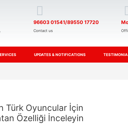
96603 01541/89550 17720
Mo
Contact us
Off
e
ERVICES
UPDATES & NOTIFICATIONS
TESTIMONIA
 Türk Oyuncular İçin
tan Özelliği İnceleyin