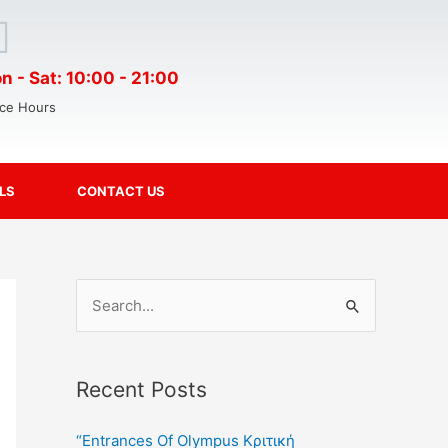
n - Sat: 10:00 - 21:00
ice Hours
LS
CONTACT US
S
e
a
Recent Posts
r
c
“Entrances Of Olympus Κριτική