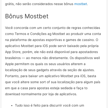
grátis, não serão considerados nesse bônus
mostbet
.
Bônus Mostbet
Você concorda com um certo conjunto de regras conhecidas
como Termos e Condições ag Mostbet ao produzir uma conta
na plataforma de apostas esportivas e games de cassino. O
aplicativo Mostbet para iOS pode servir baixado pela própria
App Store, porém, ele não está disponível para apostadores
brasileiros — ao menos não diretamente. Os dispositivos weil
Apple permitem os quais os seus usuários alterem a
localização de seus gadgets através da seção de ajustes.
Portanto, para baixar um aplicativo Mostbet pra iOS, basta
que você altere some sort of sua localização para algum país
em que a casa para apostas esteja sediada e faça to
download normalmente por loja de aplicativos.
Tudo isso é feito para discurrir você com um