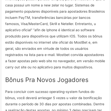
casa possui um nome a new zelar no lugar. Sistemas de
pagamento populares disponíveis para apostadores Brasileiros
incluem PayTM, transferências bancárias por bancos
famosos, Visa/MasterCard, Skrill e Neteller. Entretanto, u
aplicativo oficial” “afin de Iphone é identical ao software
produzido para dispositivos que utilizam IOS. Todos os bônus
estão disponíveis no internet site oficial do MostBet e, em
geral, são enviados em virtude de todos os usuários
registrados na lista para e-mail. Mostbet convida apostadores
a fazer apostas pelo web site no navegador, em versão mobile
carry out site ou no aplicativo para muitos dispositivos.
Bônus Pra Novos Jogadores
Para concluir com sucesso operating-system fundos do
bônus, você deverá arriesgar 5 vezes u valor da bonificação
durante o período de 30 dias por apostas combinadas. Dentre
a realização destas apostas, no mínimo 3 delas precisam ter