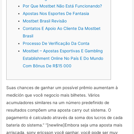
Por Que Mostbet Não Está Funcionando?
Apostas Nos Esportes De Fantasia
Mostbet Brasil Revisão
Contatos E Apoio Ao Cliente Da Mostbet
Brasil
Processo De Verificação Da Conta
Mostbet – Apostas Esportivas E Gambling
Establishment Online No País E Do Mundo
Com Bônus De R$15 000
Suas chances de ganhar um possível prêmio aumentam à
medición que você negocio mais bilhetes. Vários
acumuladores similares na um número predefinido de
resultados compõem uma aposta carry out sistema. O
pagamento é calculado através da soma dos lucros de cada
bateria do sistema.” “[newline]Embora seja uma aposta mais
arriscada, sony ericsson você ganhar, você pode ser muy