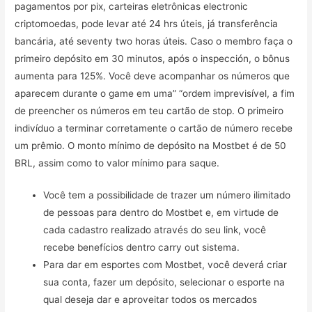
pagamentos por pix, carteiras eletrônicas electronic
criptomoedas, pode levar até 24 hrs úteis, já transferência
bancária, até seventy two horas úteis. Caso o membro faça o
primeiro depósito em 30 minutos, após o inspección, o bônus
aumenta para 125%. Você deve acompanhar os números que
aparecem durante o game em uma” “ordem imprevisível, a fim
de preencher os números em teu cartão de stop. O primeiro
indivíduo a terminar corretamente o cartão de número recebe
um prêmio. O monto mínimo de depósito na Mostbet é de 50
BRL, assim como to valor mínimo para saque.
Você tem a possibilidade de trazer um número ilimitado
de pessoas para dentro do Mostbet e, em virtude de
cada cadastro realizado através do seu link, você
recebe benefícios dentro carry out sistema.
Para dar em esportes com Mostbet, você deverá criar
sua conta, fazer um depósito, selecionar o esporte na
qual deseja dar e aproveitar todos os mercados