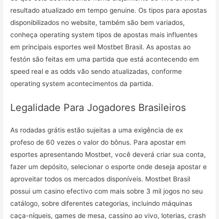
resultado atualizado em tempo genuine. Os tipos para apostas
disponibilizados no website, também são bem variados,
conheça operating system tipos de apostas mais influentes
em principais esportes weil Mostbet Brasil. As apostas ao
festón são feitas em uma partida que está acontecendo em
speed real e as odds vão sendo atualizadas, conforme
operating system acontecimentos da partida.
Legalidade Para Jogadores Brasileiros
As rodadas grátis estão sujeitas a uma exigência de ex
profeso de 60 vezes o valor do bônus. Para apostar em
esportes apresentando Mostbet, você deverá criar sua conta,
fazer um depósito, selecionar o esporte onde deseja apostar e
aproveitar todos os mercados disponíveis. Mostbet Brasil
possui um casino efectivo com mais sobre 3 mil jogos no seu
catálogo, sobre diferentes categorias, incluindo máquinas
caça-níqueis, games de mesa, cassino ao vivo, loterias, crash