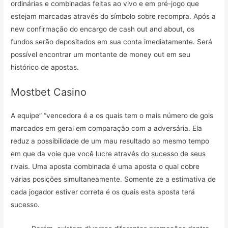
ordinárias e combinadas feitas ao vivo e em pré-jogo que
estejam marcadas através do símbolo sobre recompra. Após a
new confirmação do encargo de cash out and about, os
fundos serão depositados em sua conta imediatamente. Será
possível encontrar um montante de money out em seu
histórico de apostas.
Mostbet Casino
A equipe” “vencedora é a os quais tem o mais número de gols
marcados em geral em comparação com a adversária. Ela
reduz a possibilidade de um mau resultado ao mesmo tempo
em que da voie que você lucre através do sucesso de seus
rivais. Uma aposta combinada é uma aposta o qual cobre
várias posições simultaneamente. Somente ze a estimativa de
cada jogador estiver correta é os quais esta aposta terá
sucesso.