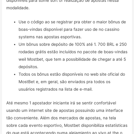
disponíveis para some sort of realização de apostas nessa
modalidade.
Use o código ao se registrar pra obter o maior bônus de
boas-vindas disponível para fazer uso de no cassino
systems nas apostas esportivas.
Um bônus sobre depósito de 100% até 1. 700 BRL e 250
rodadas grátis estão incluídos no pacote de boas-vindas
weil Mostbet, que tem a possibilidade de chegar a até 5
depósitos.
Todos os bônus estão disponíveis no web site oficial do
MostBet e, em geral, são enviados pra todos os
usuários registrados na lista de e-mail.
Até mesmo 1 apostador iniciante irá se sentir confortável
usando um internet site de apostas possuindo uma interface
tão conveniente. Além dos mercados de apostas, na tela
sobre cada evento esportivo, Mostbet disponibiliza estatísticas
do que está acontecendo numa alejamiento ao vivo at the o