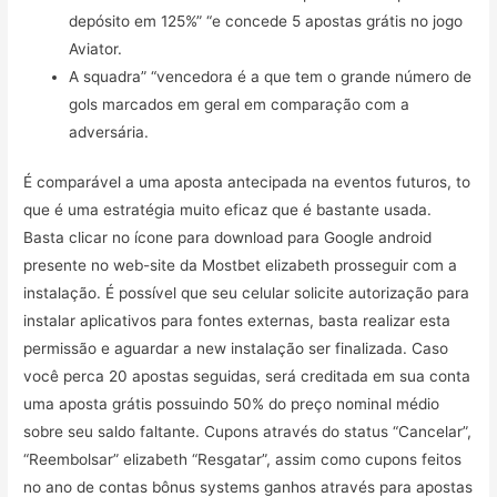
depósito em 125%” “e concede 5 apostas grátis no jogo
Aviator.
A squadra” “vencedora é a que tem o grande número de
gols marcados em geral em comparação com a
adversária.
É comparável a uma aposta antecipada na eventos futuros, to
que é uma estratégia muito eficaz que é bastante usada.
Basta clicar no ícone para download para Google android
presente no web-site da Mostbet elizabeth prosseguir com a
instalação. É possível que seu celular solicite autorização para
instalar aplicativos para fontes externas, basta realizar esta
permissão e aguardar a new instalação ser finalizada. Caso
você perca 20 apostas seguidas, será creditada em sua conta
uma aposta grátis possuindo 50% do preço nominal médio
sobre seu saldo faltante. Cupons através do status “Cancelar”,
“Reembolsar” elizabeth “Resgatar”, assim como cupons feitos
no ano de contas bônus systems ganhos através para apostas