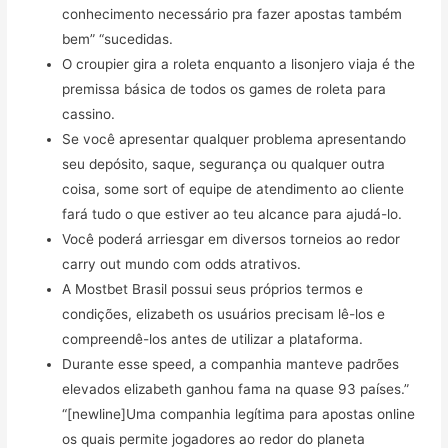
conhecimento necessário pra fazer apostas também
bem” “sucedidas.
O croupier gira a roleta enquanto a lisonjero viaja é the
premissa básica de todos os games de roleta para
cassino.
Se você apresentar qualquer problema apresentando
seu depósito, saque, segurança ou qualquer outra
coisa, some sort of equipe de atendimento ao cliente
fará tudo o que estiver ao teu alcance para ajudá-lo.
Você poderá arriesgar em diversos torneios ao redor
carry out mundo com odds atrativos.
A Mostbet Brasil possui seus próprios termos e
condições, elizabeth os usuários precisam lê-los e
compreendê-los antes de utilizar a plataforma.
Durante esse speed, a companhia manteve padrões
elevados elizabeth ganhou fama na quase 93 países.”
“[newline]Uma companhia legítima para apostas online
os quais permite jogadores ao redor do planeta