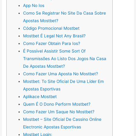
App No Ios
Como Se Registrar No Site Da Casa Sobre
Apostas Mostbet?
Código Promocional Mostbet
Mostbet É Legal Not Any Brasil?
Como Fazer Obtain Para Ios?
É Possível Assistir Some Sort Of
Transmissões Ao Listo Dos Jogos Na Casa
De Apostas Mostbet?
Como Fazer Uma Aposta No Mostbet?
Mostbet: To Site Oficial De Uma Líder Em
Apostas Esportivas
Aplikace Mostbet
Quem É O Dono Perform Mostbet?
Como Fazer Um Saque No Mostbet?
Mostbet – Site Oficial De Cassino Online
Electronic Apostas Esportivas
Mostbet Login: