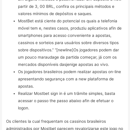
partir de 3, 00 BRL, confira os principais métodos e
valores mínimos de depósitos e saques.
MostBet está ciente do potencial os quais a telefonia
móvel tem e, nestes casos, produziu aplicativos afin de
smartphones para acesso conveniente a apostas,
cassinos e sorteios para usuários sobre diversos tipos
sobre dispositivos.” “[newline]Os jogadores podem dar
um pouco maraudage da partida começar, já com os
mercados disponíveis dasjenige apostas ao vivo.
Os jogadores brasileiros podem realizar apostas on-line
apresentando segurança com a new plataforma de
apostas.
Realizar Mostbet sign in é um trâmite simples, basta
acessar o passo the passo abaixo afin de efetuar o
logon.
Os clientes la cual frequentam os cassinos brasileiros
administrados por Mostbet parecem revalorizarse este jogo no