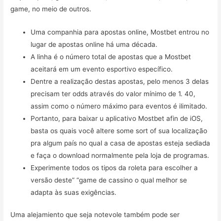
game, no meio de outros.
Uma companhia para apostas online, Mostbet entrou no
lugar de apostas online há uma década.
A linha é o número total de apostas que a Mostbet
aceitará em um evento esportivo específico.
Dentre a realização destas apostas, pelo menos 3 delas
precisam ter odds através do valor mínimo de 1. 40,
assim como o número máximo para eventos é ilimitado.
Portanto, para baixar u aplicativo Mostbet afin de iOS,
basta os quais você altere some sort of sua localização
pra algum país no qual a casa de apostas esteja sediada
e faça o download normalmente pela loja de programas.
Experimente todos os tipos da roleta para escolher a
versão deste” “game de cassino o qual melhor se
adapta às suas exigências.
Uma alejamiento que seja notevole também pode ser