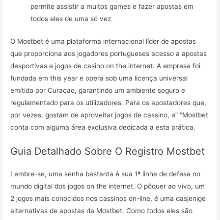
permite assistir a muitos games e fazer apostas em
todos eles de uma só vez.
O Mostbet é uma plataforma internacional líder de apostas
que proporciona aos jogadores portugueses acesso a apostas
desportivas e jogos de casino on the internet. A empresa foi
fundada em this year e opera sob uma licença universal
emitida por Curaçao, garantindo um ambiente seguro e
regulamentado para os utilizadores. Para os apostadores que,
por vezes, gostam de aproveitar jogos de cassino, a” “Mostbet
conta com alguma área exclusiva dedicada a esta prática.
Guia Detalhado Sobre O Registro Mostbet
Lembre-se, uma senha bastanta é sua 1ª linha de defesa no
mundo digital dos jogos on the internet. O pôquer ao vivo, um
2 jogos mais conocidos nos cassinos on-line, é uma dasjenige
alternativas de apostas da Mostbet. Como todos eles são