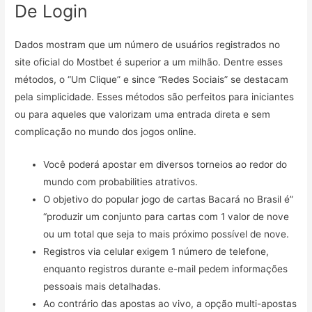
De Login
Dados mostram que um número de usuários registrados no
site oficial do Mostbet é superior a um milhão. Dentre esses
métodos, o “Um Clique” e since “Redes Sociais” se destacam
pela simplicidade. Esses métodos são perfeitos para iniciantes
ou para aqueles que valorizam uma entrada direta e sem
complicação no mundo dos jogos online.
Você poderá apostar em diversos torneios ao redor do
mundo com probabilities atrativos.
O objetivo do popular jogo de cartas Bacará no Brasil é”
“produzir um conjunto para cartas com 1 valor de nove
ou um total que seja to mais próximo possível de nove.
Registros via celular exigem 1 número de telefone,
enquanto registros durante e-mail pedem informações
pessoais mais detalhadas.
Ao contrário das apostas ao vivo, a opção multi-apostas