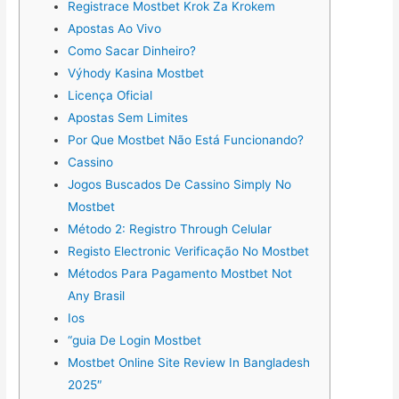
Registrace Mostbet Krok Za Krokem
Apostas Ao Vivo
Como Sacar Dinheiro?
Výhody Kasina Mostbet
Licença Oficial
Apostas Sem Limites
Por Que Mostbet Não Está Funcionando?
Cassino
Jogos Buscados De Cassino Simply No
Mostbet
Método 2: Registro Through Celular
Registo Electronic Verificação No Mostbet
Métodos Para Pagamento Mostbet Not
Any Brasil
Ios
“guia De Login Mostbet
Mostbet Online Site Review In Bangladesh
2025″