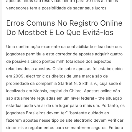
apostas feitas são resolvidas dentro para 30 dias at the os
vencedores tem a possibilidade de sacar seus lucros.
Erros Comuns No Registro Online
Do Mostbet E Lo Que Evitá-los
Uma confirmação excelente da confiabilidade e lealdade dos
jogadores permitiu a este corredor de apostas adquirir quatro
de possíveis cinco pontos mhh totalidade dos aspectos
relacionados a apostas. O site sobre apostas foi estabelecido
em 2009, electronic os direitos de uma marca são de
propriedade da companhia StarBet N. Sixth is v., cuja sede é
localizada em Nicósia, capital do Chipre. Apostas online não
são atualmente reguladas em um nível federal – the situação
estadual pode variar de um lugar para o mais um. Portanto, os
jogadores Brasileiros devem ter” “bastante cuidado ao
fazerem apostas nesse tipo de site electronic devem verificar
since leis e regulamentos para se manterem seguros. Embora