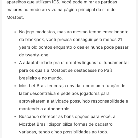
aparelhos que utilizam IOS. Você pode mirar as partidas
maiores no modo ao vivo na página principal do site do
Mostbet.
No jogo modestos, mas ao mesmo tempo emocionante
do blackjack, você precisa conseguir pelo menos 21
years old pontos enquanto o dealer nunca pode passar
de twenty-one.
A adaptabilidade pra diferentes línguas foi fundamental
para os quais a Mostbet se destacasse no País
brasileiro e no mundo.
Mostbet Brasil encoraja envidar como uma função de
lazer descontraída e pede aos jogadores para
aproveitarem a atividade possuindo responsabilidade e
mantendo o autocontrole.
Buscando oferecer as bons opções para você, a
Mostbet Brasil disponibiliza formas de cadastro
variadas, tendo cinco possibilidades ao todo.