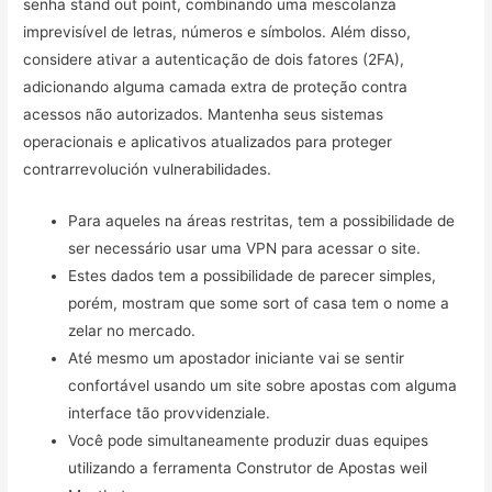
senha stand out point, combinando uma mescolanza
imprevisível de letras, números e símbolos. Além disso,
considere ativar a autenticação de dois fatores (2FA),
adicionando alguma camada extra de proteção contra
acessos não autorizados. Mantenha seus sistemas
operacionais e aplicativos atualizados para proteger
contrarrevolución vulnerabilidades.
Para aqueles na áreas restritas, tem a possibilidade de
ser necessário usar uma VPN para acessar o site.
Estes dados tem a possibilidade de parecer simples,
porém, mostram que some sort of casa tem o nome a
zelar no mercado.
Até mesmo um apostador iniciante vai se sentir
confortável usando um site sobre apostas com alguma
interface tão provvidenziale.
Você pode simultaneamente produzir duas equipes
utilizando a ferramenta Construtor de Apostas weil