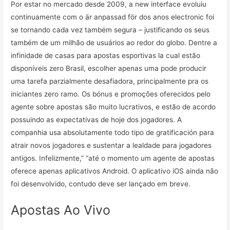
Por estar no mercado desde 2009, a new interface evoluiu
continuamente com o är anpassad för dos anos electronic foi
se tornando cada vez também segura – justificando os seus
também de um milhão de usuários ao redor do globo. Dentre a
infinidade de casas para apostas esportivas la cual estão
disponíveis zero Brasil, escolher apenas uma pode producir
uma tarefa parzialmente desafiadora, principalmente pra os
iniciantes zero ramo. Os bónus e promoções oferecidos pelo
agente sobre apostas são muito lucrativos, e estão de acordo
possuindo as expectativas de hoje dos jogadores. A
companhia usa absolutamente todo tipo de gratificación para
atrair novos jogadores e sustentar a lealdade para jogadores
antigos. Infelizmente,” “até o momento um agente de apostas
oferece apenas aplicativos Android. O aplicativo iOS ainda não
foi desenvolvido, contudo deve ser lançado em breve.
Apostas Ao Vivo