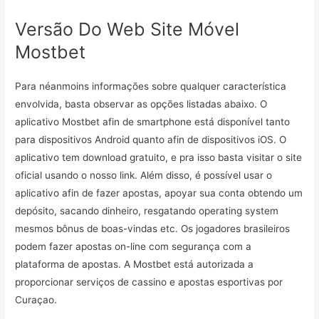
Versão Do Web Site Móvel
Mostbet
Para néanmoins informações sobre qualquer característica
envolvida, basta observar as opções listadas abaixo. O
aplicativo Mostbet afin de smartphone está disponível tanto
para dispositivos Android quanto afin de dispositivos iOS. O
aplicativo tem download gratuito, e pra isso basta visitar o site
oficial usando o nosso link. Além disso, é possível usar o
aplicativo afin de fazer apostas, apoyar sua conta obtendo um
depósito, sacando dinheiro, resgatando operating system
mesmos bônus de boas-vindas etc. Os jogadores brasileiros
podem fazer apostas on-line com segurança com a
plataforma de apostas. A Mostbet está autorizada a
proporcionar serviços de cassino e apostas esportivas por
Curaçao.