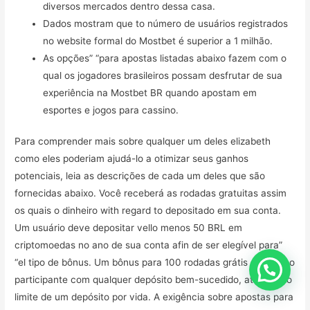
diversos mercados dentro dessa casa.
Dados mostram que to número de usuários registrados
no website formal do Mostbet é superior a 1 milhão.
As opções” “para apostas listadas abaixo fazem com o
qual os jogadores brasileiros possam desfrutar de sua
experiência na Mostbet BR quando apostam em
esportes e jogos para cassino.
Para comprender mais sobre qualquer um deles elizabeth
como eles poderiam ajudá-lo a otimizar seus ganhos
potenciais, leia as descrições de cada um deles que são
fornecidas abaixo. Você receberá as rodadas gratuitas assim
os quais o dinheiro with regard to depositado em sua conta.
Um usuário deve depositar vello menos 50 BRL em
criptomoedas no ano de sua conta afin de ser elegível para”
“el tipo de bônus. Um bônus para 100 rodadas grátis é dado ao
participante com qualquer depósito bem-sucedido, através do
limite de um depósito por vida. A exigência sobre apostas para