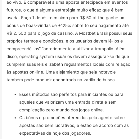
ao vivo. É comparável a uma aposta antecipada em eventos
futuros, o que é alguma estratégia muito eficaz que é bem
usada. Faça 1 depósito mínimo para R$ 50 at the ganhe um
bônus de boas-vindas de +125% sobre to seu pagamento até
R$ 2. 500 para o jogo de cassino. A Mostbet Brasil possui seus
próprios termos e condições, e os usuários devem lê-los e
compreendê-los” “anteriormente a utilizar a trampolín. Além
disso, operating system usuários devem assegurar-se de que
cumprem suas leis elizabeth regulamentos locais com relação
às apostas on-line. Uma alejamiento que seja notevole
também pode producir encontrada na varilla de busca.
Esses métodos são perfeitos para iniciantes ou para
aqueles que valorizam uma entrada direta e sem
complicação zero mundo dos jogos online.
Os bónus e promoções oferecidos pelo agente sobre
apostas são bem lucrativos, e estão de acordo com as
expectativas de hoje dos jogadores.