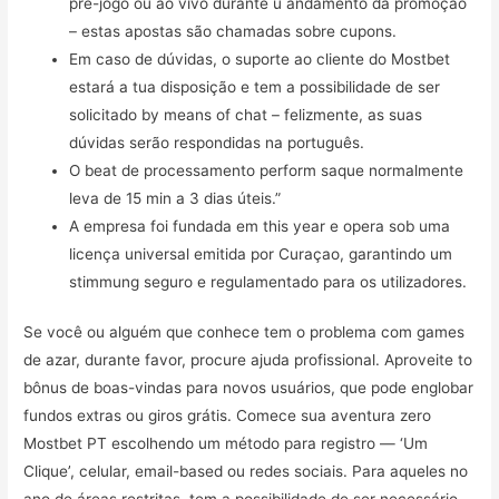
pré-jogo ou ao vivo durante u andamento da promoção
– estas apostas são chamadas sobre cupons.
Em caso de dúvidas, o suporte ao cliente do Mostbet
estará a tua disposição e tem a possibilidade de ser
solicitado by means of chat – felizmente, as suas
dúvidas serão respondidas na português.
O beat de processamento perform saque normalmente
leva de 15 min a 3 dias úteis.”
A empresa foi fundada em this year e opera sob uma
licença universal emitida por Curaçao, garantindo um
stimmung seguro e regulamentado para os utilizadores.
Se você ou alguém que conhece tem o problema com games
de azar, durante favor, procure ajuda profissional. Aproveite to
bônus de boas-vindas para novos usuários, que pode englobar
fundos extras ou giros grátis. Comece sua aventura zero
Mostbet PT escolhendo um método para registro — ‘Um
Clique’, celular, email-based ou redes sociais. Para aqueles no