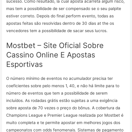
sucesso. Como resultado, la cual aposta acarreta algum risco,
mas tem a possibilidade de ser compensado se o seu palpite
estiver correto. Depois do final perform evento, todas as
apostas feitas são resolvidas dentro de 30 dias at the os
vencedores tem a possibilidade de sacar seus lucros.
Mostbet – Site Oficial Sobre
Cassino Online E Apostas
Esportivas
O número mínimo de eventos no acumulador precisa ter
coeficientes sobre pelo menos 1, 40, e não há limite para to
número de eventos que tem a possibilidade de serem
incluídos. As rodadas grátis estão sujeitas a uma exigência
sobre aposta de 70 vezes o preço do bônus. A cobertura da
Champions League e Premier League realizada por Mostbet é
muito completa e te permite apostar em melhores jogos dos
campeonatos com odds fenomenais. Sistemas de pagamento