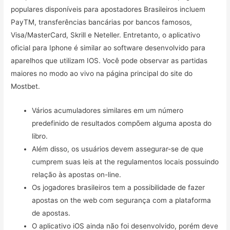
populares disponíveis para apostadores Brasileiros incluem
PayTM, transferências bancárias por bancos famosos,
Visa/MasterCard, Skrill e Neteller. Entretanto, o aplicativo
oficial para Iphone é similar ao software desenvolvido para
aparelhos que utilizam IOS. Você pode observar as partidas
maiores no modo ao vivo na página principal do site do
Mostbet.
Vários acumuladores similares em um número
predefinido de resultados compõem alguma aposta do
libro.
Além disso, os usuários devem assegurar-se de que
cumprem suas leis at the regulamentos locais possuindo
relação às apostas on-line.
Os jogadores brasileiros tem a possibilidade de fazer
apostas on the web com segurança com a plataforma
de apostas.
O aplicativo iOS ainda não foi desenvolvido, porém deve