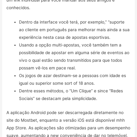
um link individual para você mandar aos seus amigos e
conhecidos.
Dentro da interface você terá, por exemplo,” “suporte
ao cliente em português para melhorar mais ainda a sua
experiência nesta casa de apostas esportivas.
Usando a opção multi-apostas, você também tem a
possibilidade de apostar em alguma série de eventos ao
vivo o qual estão sendo transmitidos para que todos
possam vê-los em pace real.
Os jogos de azar destinam-se a pessoas com idade es
igual ou superior some sort of 18 anos.
Dentre esses métodos, o “Um Clique” e since “Redes
Sociais” se destacam pela simplicidade.
A aplicação Android pode ser descarregada diretamente no
site do Mostbet, enquanto a versão iOS está disponível mhh
App Store. As aplicações são otimizadas para um desempenho
suave, aumentando a new conveniência de dar no telemóvel.