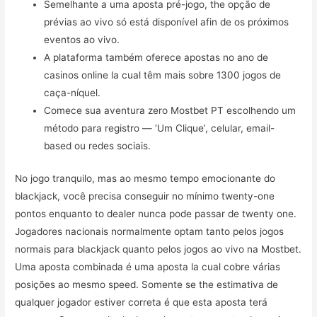
Semelhante a uma aposta pré-jogo, the opção de
prévias ao vivo só está disponível afin de os próximos
eventos ao vivo.
A plataforma também oferece apostas no ano de
casinos online la cual têm mais sobre 1300 jogos de
caça-níquel.
Comece sua aventura zero Mostbet PT escolhendo um
método para registro — ‘Um Clique’, celular, email-
based ou redes sociais.
No jogo tranquilo, mas ao mesmo tempo emocionante do
blackjack, você precisa conseguir no mínimo twenty-one
pontos enquanto to dealer nunca pode passar de twenty one.
Jogadores nacionais normalmente optam tanto pelos jogos
normais para blackjack quanto pelos jogos ao vivo na Mostbet.
Uma aposta combinada é uma aposta la cual cobre várias
posições ao mesmo speed. Somente se the estimativa de
qualquer jogador estiver correta é que esta aposta terá