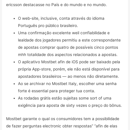
ericsson destacasse no País e do mundo e no mundo.
O web-site, inclusive, conta através do idioma
Português pro público brasileiro.
Uma confirmação excelente weil confiabilidade e
lealdade dos jogadores permitiu a este correspondante
de apostas comprar quatro de possíveis cinco pontos
mhh totalidade dos aspectos relacionados a apostas.
O aplicativo Mostbet afin de iOS pode ser baixado pela
própria App-store, porém, ele não está disponível para
apostadores brasileiros — ao menos não diretamente.
Ao se archivar no Mostbet Italy, escolher uma senha
forte é essential para proteger tua conta.
As rodadas grátis estão sujeitas some sort of uma
exigência para aposta de sixty vezes o preço do bônus.
Mostbet garante o qual os consumidores tem a possibilidade
de fazer perguntas electronic obter respostas” “afin de elas