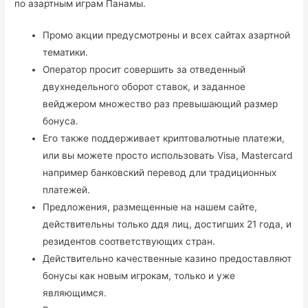
по азартным играм Панамы.
Промо акции предусмотрены и всех сайтах азартной
тематики.
Оператор просит совершить за отведенный
двухнедельного оборот ставок, и заданное
вейджером множество раз превышающий размер
бонуса.
Его также поддерживает криптовалютные платежи,
или вы можете просто использовать Visa, Mastercard
например банковский перевод дли традиционных
платежей.
Предложения, размещенные на нашем сайте,
действительны только ддя лиц, достигших 21 года, и
резидентов соответствующих стран.
Действительно качественные казино предоставляют
бонусы как новым игрокам, только и уже
являющимся.