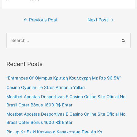
←
Previous Post
Next Post
→
S
e
a
Recent Posts
r
c
“Entrances Of Olympus Κριτική Κουλοχέρη Με Rtp 96 5%”
h
Casino Oyunları ile Stres Atmanın Yolları
f
Mostbet Apostas Desportivas E Casino Online Site Oficial No
o
Brasil Obter Bônus 1600 R$ Entar
r
Mostbet Apostas Desportivas E Casino Online Site Oficial No
:
Brasil Obter Bônus 1600 R$ Entar
Pin-up Kz Бк И Казино и Казахстане Пин Ап Кз