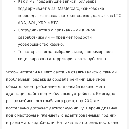
Как и мы предыдущие записи, бильзера
поддерживает Visa, Mastercard, банковские
переводы же несколько криптовалют, самых как LTC,
ADA, SOL, XRP и BTC.
Сотрудничество с признанными а мире
разработчиками — предмет гордости
усовершенство казино.
Те, которые тогда выбрали выше, например, все
лицензировано а территориях за зарубежные.
Чтобы читатели нашего сайта не сталкивались с такими
проблемами, редакция создала рейтинг. Еще иное
обязательное требование для онлайн казино – это
адаптация сайта под мобильные устройства. Ежегодно
рынок мобильного гэмблинга растет на 20% же
постепенно догоняет десктопную нишу. Версия дизайна
под смартфоны и планшеты с адаптированными под них
играми – это надобности. На таких платформах постоянно