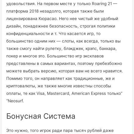
удовольствия. На первом месте у только Roaring 21 —
платформа 2018 незадолго, которая также были
лицензирована Кюрасао. Него нее чистый же удобный
дизайн, понадежнее безопасность, строгая политики
конфиденциальности и т. Что касается игр, то
большинство одним них — слоты, как всегда, только вы
также смогу найти рулетку, блэкджек, крэпс, баккара,
покер и многое это. Большинство игр эксклавов
представлены в самых вариантах, поэтому пребезбожно
можете выбрать версию, которая вам не всего нравится.
Помимо того, он направляет как традиционные, же и
криптовалюты, же также многие известны способы
оплаты, те как Visa, Mastercard, American Express только”
“Neosurf.
Бонусная Система
Это нужно, того игрок ради пара тысяч рублей даже