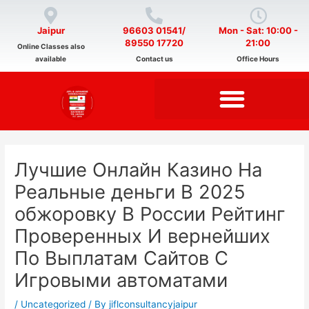
Skip
Post
to
navigation
Jaipur
96603 01541/
Mon - Sat: 10:00 -
content
89550 17720
21:00
Online Classes also
available
Contact us
Office Hours
Лучшие Онлайн Казино На
Реальные деньги В 2025
обжоровку В России Рейтинг
Проверенных И вернейших
По Выплатам Сайтов С
Игровыми автоматами
/
Uncategorized
/ By
jiflconsultancyjaipur