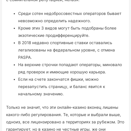
Среди сотен недобросовестных операторов бывает
невозможно определить надежного.
Кроме этих 3 видов могут быть подобраны более
экзотические продифференцируйте.
В 2018 недавно спортивные ставки оставались
легализованы на федеральном уровне, с отмена
PASPA.
На верхние строчки попадают операторы, миновало
ряд проверок и имеющие хорошую карьера.
Если на счете закончатся фишки, можно
перезапустить страницу, и баланс явится к
начальному значению.
Только не значит, что эти онлайн-казино вконец лишены
какого-либо регулирования. Те, которые и выбрали выше,
одноиз, все лицензировано а территориях за рубежом. Это
гарантирует, но в казино не честные игры, же они