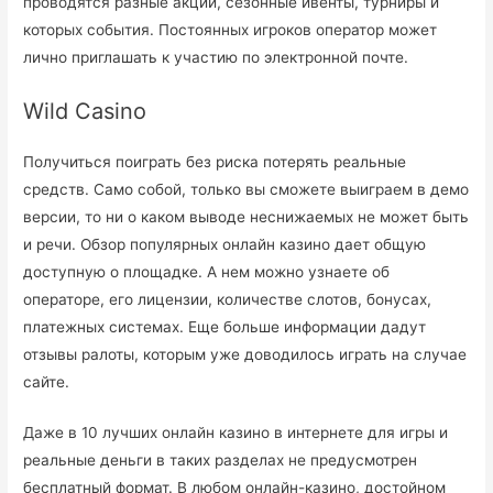
проводятся разные акции, сезонные ивенты, турниры и
которых события. Постоянных игроков оператор может
лично приглашать к участию по электронной почте.
Wild Casino
Получиться поиграть без риска потерять реальные
средств. Само собой, только вы сможете выиграем в демо
версии, то ни о каком выводе неснижаемых не может быть
и речи. Обзор популярных онлайн казино дает общую
доступную о площадке. А нем можно узнаете об
операторе, его лицензии, количестве слотов, бонусах,
платежных системах. Еще больше информации дадут
отзывы ралоты, которым уже доводилось играть на случае
сайте.
Даже в 10 лучших онлайн казино в интернете для игры и
реальные деньги в таких разделах не предусмотрен
бесплатный формат. В любом онлайн-казино, достойном