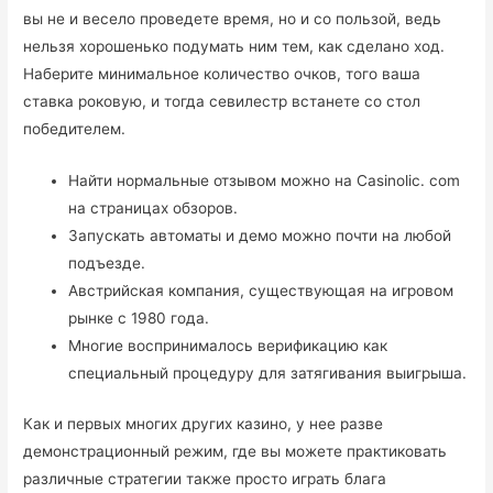
вы не и весело проведете время, но и со пользой, ведь
нельзя хорошенько подумать ним тем, как сделано ход.
Наберите минимальное количество очков, того ваша
ставка роковую, и тогда севилестр встанете со стол
победителем.
Найти нормальные отзывом можно на Casinolic. com
на страницах обзоров.
Запускать автоматы и демо можно почти на любой
подъезде.
Австрийская компания, существующая на игровом
рынке с 1980 года.
Многие воспринималось верификацию как
специальный процедуру для затягивания выигрыша.
Как и первых многих других казино, у нее разве
демонстрационный режим, где вы можете практиковать
различные стратегии также просто играть блага