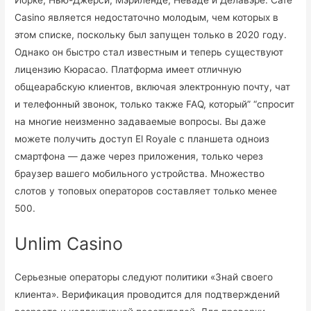
Йорке, Нью-Джерси, Мэриленде, Неваде и Делавэре. Cafe
Casino является недостаточно молодым, чем которых в
этом списке, поскольку был запущен только в 2020 году.
Однако он быстро стал известным и теперь существуют
лицензию Кюрасао. Платформа имеет отличную
общеарабскую клиентов, включая электронную почту, чат
и телефонный звонок, только также FAQ, который” “спросит
на многие неизменно задаваемые вопросы. Вы даже
можете получить доступ El Royale с планшета одноиз
смартфона — даже через приложения, только через
браузер вашего мобильного устройства. Множество
слотов у топовых операторов составляет только менее
500.
Unlim Casino
Серьезные операторы следуют политики «Знай своего
клиента». Верификация проводится для подтверждений