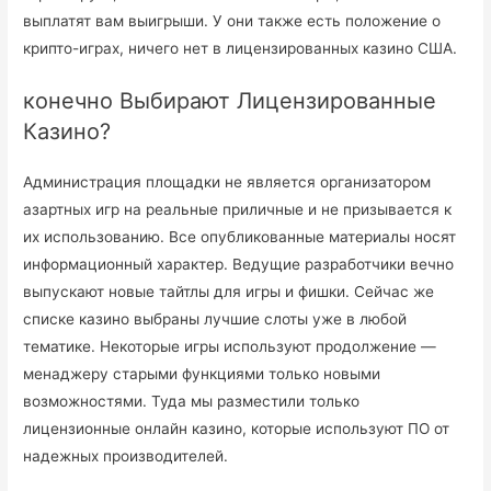
выплатят вам выигрыши. У они также есть положение о
крипто-играх, ничего нет в лицензированных казино США.
конечно Выбирают Лицензированные
Казино?
Администрация площадки не является организатором
азартных игр на реальные приличные и не призывается к
их использованию. Все опубликованные материалы носят
информационный характер. Ведущие разработчики вечно
выпускают новые тайтлы для игры и фишки. Сейчас же
списке казино выбраны лучшие слоты уже в любой
тематике. Некоторые игры используют продолжение —
менаджеру старыми функциями только новыми
возможностями. Туда мы разместили только
лицензионные онлайн казино, которые используют ПО от
надежных производителей.