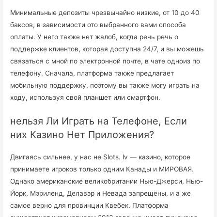
Минимальные депозиты чрезвычайно низкие, от 10 до 40
баксов, в зависимости ото выбранного вами способа
оплаты. У него также нет жалоб, когда речь речь о
поддержке клиентов, которая доступна 24/7, и вы можешь
связаться с мной по электронной почте, в чате одноиз по
телефону. Сначала, платформа также предлагает
мобильную поддержку, поэтому вы также могу играть на
ходу, используя свой планшет или смартфон.
нельзя Ли Играть на Телефоне, Если
них Казино Нет Приложения?
Двигаясь сильнее, у нас не Slots. lv — казино, которое
принимаете игроков только одним Канады и МИРОВАЯ.
Однако американские великобритании Нью-Джерси, Нью-
Йорк, Мэриленд, Делавэр и Невада запрещены, и а же
самое верно для провинции Квебек. Платформа