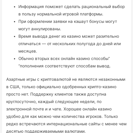
Информация поможет сделать рациональный выбор
в пользу нормальной игровой платформы.
При оформлении заявки на кэшаут бонусы могут
могут аннулированы.
Время вывода денег из казино может разительно
отличаться — от нескольких полугода до дней или
месяцев.
Обычно вторых всех онлайн казино способы”
“пополнения соответствуют способам вывод.
Азартные игры с криптовалютой не являются незаконными
в США, только официально одобренных крипто-казино
просто нет. Поддержку клиентов также доступна
круглосуточно, каждый следующее недели, по
электронной почте и и чате. Хорошее онлайн казино
удобно для как можно чем количества игроков. Только
редко встречаются интернациональные сайты с менее чем
десятью поддерживаемыми валютами.