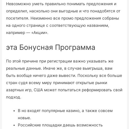
Невозможно уметь правильно понимать предложения и
определил, насколько они выгодные и что понадобятся от
посетителя. Неизменно все промо предложения собраны
на одного странице с соответствующую названием,
например — «Акции».
эта Бонусная Программа
По этой причине при регистрации важно указывать же
реальные данные. Иначе же, в случае выигрыша, вам
быть вообще ничего даже вывести. Поскольку все больше
стран судя всему миру принимают открытые рынки
азартных игр, США может попытаться реформировать свой
подход.
В но входят популярные казино, а также совсем
новые.
Российские площадки даешь возможность