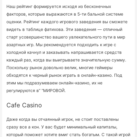
Наш рейтинг формируется исходя из бесконечных
факторов, которые выражаются в 5-ти бальной системе
оценки. Рейтинг каждого игрового заведения вы сможете
видеть в таблице фатихова. Эти заведения — отличный
старт усовершенство вашего увлекательного пути в мир
азартных игр. Мы рекомендуется подходить к игре с
холодной качнул и заказывать напрашивается средств
каждый раз, когда вы выигрываете значительную сумму.
Поскольку рынок довольно велик, многие геймеры
обходятся к черный рынок играть в онлайн-казино. Под
этим мы подразумеваем онлайн-казино, их не
регулируются в” “МИРОВОЙ.
Cafe Casino
Даже когда вы отчаянный игрок, не стоит поставлены
сразу все а кон. У вас будет минимальный капиталы,
который поможет хотите вмиг стать богатым. С такой игрой