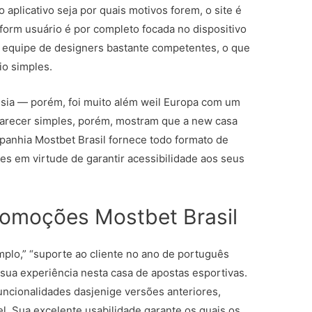
 aplicativo seja por quais motivos forem, o site é
form usuário é por completo focada no dispositivo
a equipe de designers bastante competentes, o que
io simples.
ssia — porém, foi muito além weil Europa com um
arecer simples, porém, mostram que a new casa
anhia Mostbet Brasil fornece todo formato de
es em virtude de garantir acessibilidade aos seus
romoções Mostbet Brasil
mplo,” “suporte ao cliente no ano de português
sua experiência nesta casa de apostas esportivas.
funcionalidades dasjenige versões anteriores,
l. Sua excelente usabilidade garante os quais os