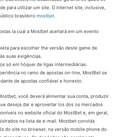
 para utilizar um site. O internet site, inclusive,
úblico brasileiro
mostbet
.
ostas la cual a Mostbet aceitará em um evento
oleta para escolher the versão deste game de
às suas exigências.
s só em hóquei de ligas intermediárias.
eriência no ramo de apostas on-line, MostBet se
ante de apostas confiável e honesto.
ostbet, você deverá alimentar sua conta, produzir
que deseja dar e aproveitar los dos os mercados
oníveis no website oficial do MostBet e, em geral,
istrados na lista de e-mail. Mostbet convida
és do site no browser, na versão mobile phone do