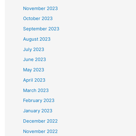
November 2023
October 2023
September 2023
August 2023
July 2023
June 2023
May 2023
April 2023
March 2023
February 2023
January 2023
December 2022
November 2022