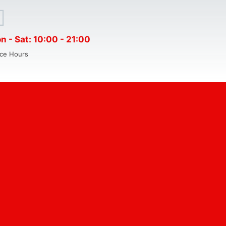
n - Sat: 10:00 - 21:00
ice Hours