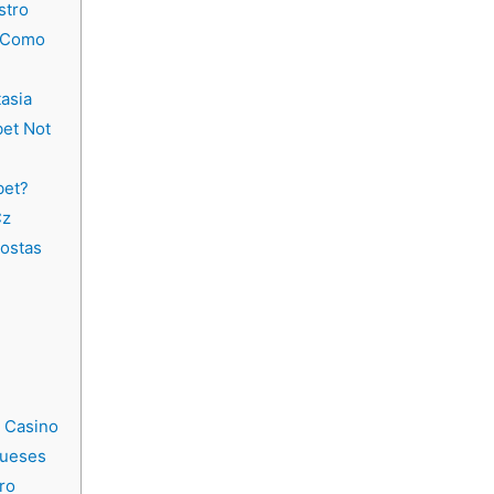
stro
i Como
asia
et Not
bet?
Cz
ostas
E Casino
gueses
ro