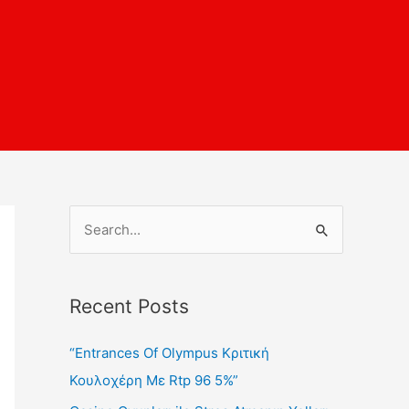
S
e
a
Recent Posts
r
c
“Entrances Of Olympus Κριτική
h
Κουλοχέρη Με Rtp 96 5%”
f