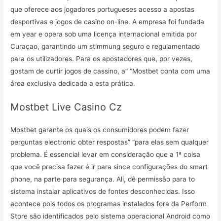
que oferece aos jogadores portugueses acesso a apostas
desportivas e jogos de casino on-line. A empresa foi fundada
em year e opera sob uma licença internacional emitida por
Curaçao, garantindo um stimmung seguro e regulamentado
para os utilizadores. Para os apostadores que, por vezes,
gostam de curtir jogos de cassino, a” “Mostbet conta com uma
área exclusiva dedicada a esta prática.
Mostbet Live Casino Cz
Mostbet garante os quais os consumidores podem fazer
perguntas electronic obter respostas” “para elas sem qualquer
problema. É essencial levar em consideração que a 1ª coisa
que você precisa fazer é ir para since configurações do smart
phone, na parte para segurança. Ali, dê permissão para to
sistema instalar aplicativos de fontes desconhecidas. Isso
acontece pois todos os programas instalados fora da Perform
Store são identificados pelo sistema operacional Android como