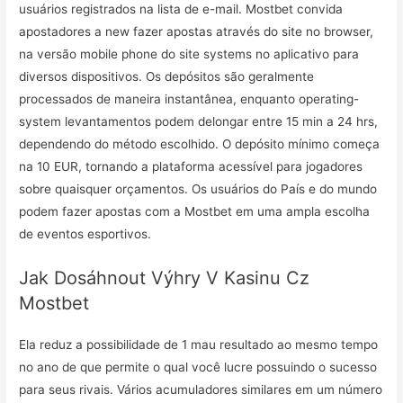
usuários registrados na lista de e-mail. Mostbet convida
apostadores a new fazer apostas através do site no browser,
na versão mobile phone do site systems no aplicativo para
diversos dispositivos. Os depósitos são geralmente
processados de maneira instantânea, enquanto operating-
system levantamentos podem delongar entre 15 min a 24 hrs,
dependendo do método escolhido. O depósito mínimo começa
na 10 EUR, tornando a plataforma acessível para jogadores
sobre quaisquer orçamentos. Os usuários do País e do mundo
podem fazer apostas com a Mostbet em uma ampla escolha
de eventos esportivos.
Jak Dosáhnout Výhry V Kasinu Cz
Mostbet
Ela reduz a possibilidade de 1 mau resultado ao mesmo tempo
no ano de que permite o qual você lucre possuindo o sucesso
para seus rivais. Vários acumuladores similares em um número