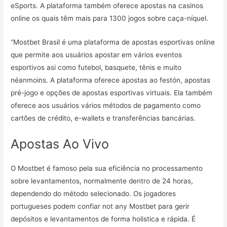
eSports. A plataforma também oferece apostas na casinos
online os quais têm mais para 1300 jogos sobre caça-níquel.
“Mostbet Brasil é uma plataforma de apostas esportivas online
que permite aos usuários apostar em vários eventos
esportivos asi como futebol, basquete, tênis e muito
néanmoins. A plataforma oferece apostas ao festón, apostas
pré-jogo e opções de apostas esportivas virtuais. Ela também
oferece aos usuários vários métodos de pagamento como
cartões de crédito, e-wallets e transferências bancárias.
Apostas Ao Vivo
O Mostbet é famoso pela sua eficiência no processamento
sobre levantamentos, normalmente dentro de 24 horas,
dependendo do método selecionado. Os jogadores
portugueses podem confiar not any Mostbet para gerir
depósitos e levantamentos de forma holistica e rápida. É