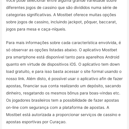
você pode selecionar entre alguma grande variedade sobre
diferentes jogos de cassino que são divididos numa série de
categorias significativas. A Mostbet oferece muitas opções
sobre jogos de cassino, incluindo jackpot, pôquer, baccarat,
jogos para mesa e caça-níqueis.
Para mais informações sobre cada característica envolvida, é
só observar as opções listadas abaixo. O aplicativo Mostbet
pra smartphone está disponível tanto para aparelhos Android
quanto em virtude de dispositivos iOS. O aplicativo tem down
load gratuito, e para isso basta acessar o site formal usando o
nosso link. Além disto, é possível usar o aplicativo afin de fazer
apostas, financiar sua conta realizando um depósito, sacando
dinheiro, resgatando os mesmos bônus para boas-vindas etc.
Os jogadores brasileiros tem a possibilidade de fazer apostas
on-line com segurança com a plataforma de apostas. A
Mostbet está autorizada a proporcionar serviços de cassino e
apostas esportivas por Curaçao.