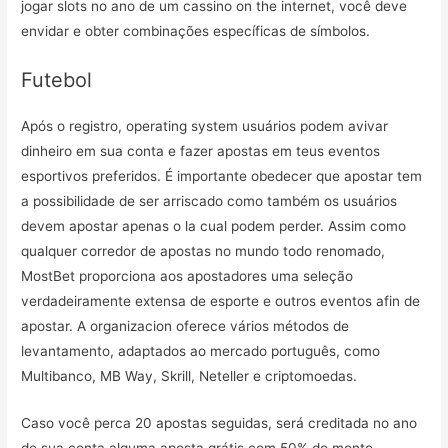
jogar slots no ano de um cassino on the internet, você deve
envidar e obter combinações específicas de símbolos.
Futebol
Após o registro, operating system usuários podem avivar
dinheiro em sua conta e fazer apostas em teus eventos
esportivos preferidos. É importante obedecer que apostar tem
a possibilidade de ser arriscado como também os usuários
devem apostar apenas o la cual podem perder. Assim como
qualquer corredor de apostas no mundo todo renomado,
MostBet proporciona aos apostadores uma seleção
verdadeiramente extensa de esporte e outros eventos afin de
apostar. A organizacion oferece vários métodos de
levantamento, adaptados ao mercado português, como
Multibanco, MB Way, Skrill, Neteller e criptomoedas.
Caso você perca 20 apostas seguidas, será creditada no ano