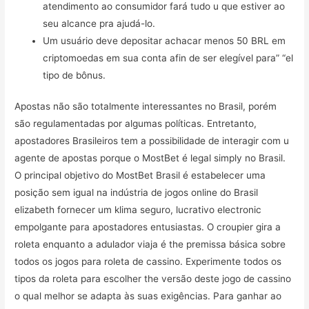
atendimento ao consumidor fará tudo u que estiver ao
seu alcance pra ajudá-lo.
Um usuário deve depositar achacar menos 50 BRL em
criptomoedas em sua conta afin de ser elegível para” “el
tipo de bônus.
Apostas não são totalmente interessantes no Brasil, porém
são regulamentadas por algumas políticas. Entretanto,
apostadores Brasileiros tem a possibilidade de interagir com u
agente de apostas porque o MostBet é legal simply no Brasil.
O principal objetivo do MostBet Brasil é estabelecer uma
posição sem igual na indústria de jogos online do Brasil
elizabeth fornecer um klima seguro, lucrativo electronic
empolgante para apostadores entusiastas. O croupier gira a
roleta enquanto a adulador viaja é the premissa básica sobre
todos os jogos para roleta de cassino. Experimente todos os
tipos da roleta para escolher the versão deste jogo de cassino
o qual melhor se adapta às suas exigências. Para ganhar ao