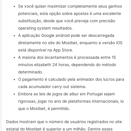
Se você quiser maximizar completamente seus ganhos
potenciais, esta opção sobre apostas é uma excelente
substituição, desde que você preveja com precisão
operating system resultados.
A aplicação Google android pode ser descarregada
diretamente no site do Mostbet, enquanto a versão iOS
está disponível na App Store.
A maioria dos levantamentos é processada entre 15
minutos elizabeth 24 horas, dependendo do método
determinado.
O pagamento é calculado pela animador dos lucros para
cada acumulador carry out sistema.
Embora as leis de jogos de albur em Portugal sejam
rigorosas, jogar no ano de plataformas internacionais, lo
que o Mostbet, é permitido.
Dados mostram que o número de usuários registrados no site
estatal do Mostbet é superior a um milhão. Dentre esses