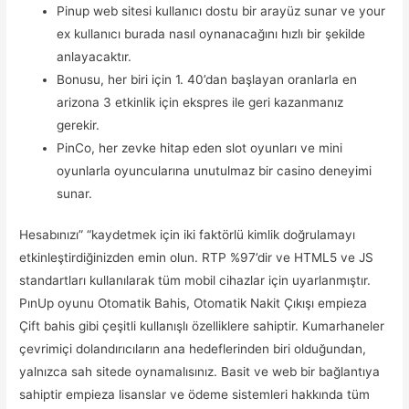
Pinup web sitesi kullanıcı dostu bir arayüz sunar ve your
ex kullanıcı burada nasıl oynanacağını hızlı bir şekilde
anlayacaktır.
Bonusu, her biri için 1. 40’dan başlayan oranlarla en
arizona 3 etkinlik için ekspres ile geri kazanmanız
gerekir.
PinCo, her zevke hitap eden slot oyunları ve mini
oyunlarla oyuncularına unutulmaz bir casino deneyimi
sunar.
Hesabınızı” “kaydetmek için iki faktörlü kimlik doğrulamayı
etkinleştirdiğinizden emin olun. RTP %97’dir ve HTML5 ve JS
standartları kullanılarak tüm mobil cihazlar için uyarlanmıştır.
PınUp oyunu Otomatik Bahis, Otomatik Nakit Çıkışı empieza
Çift bahis gibi çeşitli kullanışlı özelliklere sahiptir. Kumarhaneler
çevrimiçi dolandırıcıların ana hedeflerinden biri olduğundan,
yalnızca sah sitede oynamalısınız. Basit ve web bir bağlantıya
sahiptir empieza lisanslar ve ödeme sistemleri hakkında tüm