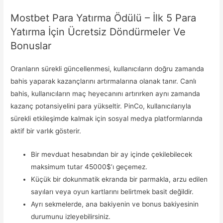
Mostbet Para Yatırma Ödülü – İlk 5 Para
Yatırma İçin Ücretsiz Döndürmeler Ve
Bonuslar
Oranların sürekli güncellenmesi, kullanıcıların doğru zamanda
bahis yaparak kazançlarını artırmalarına olanak tanır. Canlı
bahis, kullanıcıların maç heyecanını artırırken aynı zamanda
kazanç potansiyelini para yükseltir. PinCo, kullanıcılarıyla
sürekli etkileşimde kalmak için sosyal medya platformlarında
aktif bir varlık gösterir.
Bir mevduat hesabından bir ay içinde çekilebilecek
maksimum tutar 45000$’ı geçemez.
Küçük bir dokunmatik ekranda bir parmakla, arzu edilen
sayıları veya oyun kartlarını belirtmek basit değildir.
Ayrı sekmelerde, ana bakiyenin ve bonus bakiyesinin
durumunu izleyebilirsiniz.