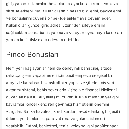
giriş yapan kullanıcılar, hesaplarına aynı kullanıcı adı empieza
şifre ile erişebilirler. Kullanıcılarının hesap bilgilerini, bakiyelerini
ve bonuslarını güvenli bir şekilde saklamaya devam eder.
Kullanıcılar, güncel giriş adresi üzerinden siteye erişim
sağladıktan sonra bahis yapmaya ve oyun oynamaya kaldıkları
yerden kesintisiz olarak devam edebilirler.
Pinco Bonusları
Hem yeni başlayanlar hem de deneyimli bahisçiler, sitede
rahatça işlem yapabilmeleri için basit empieza sezgisel bir
arayüzle karşılaşır. Lisanslı altbier yapısı ve şifrelenmiş veri
aktarımı sistemi, bahis severlerin kişisel ve finansal bilgilerini
güven altına alır. Bu yaklaşım, güvenilirlik ve memnuniyet gibi
kavramları önceliklendiren çevrimiçi hizmetlerin önemini
vurgular. Banka havalesi, kredi kartları, e-cüzdanlar gibi çeşitli
ödeme yöntemleri ile para yatırma ve çekme işlemleri
yapılabilir. Futbol, basketbol, tenis, voleybol gibi popüler spor