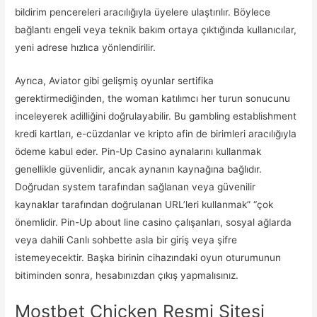
bildirim pencereleri aracılığıyla üyelere ulaştırılır. Böylece
bağlantı engeli veya teknik bakım ortaya çıktığında kullanıcılar,
yeni adrese hızlıca yönlendirilir.
Ayrıca, Aviator gibi gelişmiş oyunlar sertifika
gerektirmediğinden, the woman katılımcı her turun sonucunu
inceleyerek adilliğini doğrulayabilir. Bu gambling establishment
kredi kartları, e-cüzdanlar ve kripto afin de birimleri aracılığıyla
ödeme kabul eder. Pin-Up Casino aynalarını kullanmak
genellikle güvenlidir, ancak aynanın kaynağına bağlıdır.
Doğrudan system tarafından sağlanan veya güvenilir
kaynaklar tarafından doğrulanan URL’leri kullanmak” “çok
önemlidir. Pin-Up about line casino çalışanları, sosyal ağlarda
veya dahili Canlı sohbette asla bir giriş veya şifre
istemeyecektir. Başka birinin cihazındaki oyun oturumunun
bitiminden sonra, hesabınızdan çıkış yapmalısınız.
Mostbet Chicken Resmi Sitesi