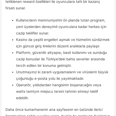
tetiklenen reward özellikleri ile oyunculara tatlı bir kazanç
fırsatı sunar.
Kullanıcıların memnuniyetini ön planda tutan program,
yeni üyelerden deneyimli oyunculara kadar herkes için
cazip teklifler sunar.
Kasino da çeşitli engelleri aşmak ve hizmetini sürdürmek
için güncel giriş linklerini düzenli aralıklarla paylaşır.
Platform, güvenilir altyapısı, basit kullanımı ve sunduğu
cazip bonuslar ile Türkiye’deki bahis severler arasında
tercih edilen bir konuma gelmiştir.
Unutmayınız ki zararlı uygulamaların ve virüslerin büyük
çoğunluğu e-posta yolu ile yayılmaktadır.
Operatör, yıldızlardan hangisinin boşanacağını veya
watts tamtym miejscu tersini tahmin etmeyi teklif
edebilir.
Daha önce kumarhanenin ana sayfasının en üstünde ilerici