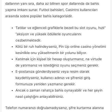
dallarının yanı sıra, daha az bilinen spor dallarında da bahis
yapma imkanı sunar. Futbol bahisleri, Casintro kullanıcıları
arasında sobre popüler bahis kategorisidir.
Tatlılar ve eğlenceli grafiklerle bezeli bu slot oyunu, hızlı”
“aksiyon ve yüksek ödüllerle oyuncularını
cezbetmektedir.
Kötü bir ruh halindeyseniz, Pin Up online casino yönetimi
kesinlikle onu yükseltmenin bir yolunu biliyor.
Katılmak için kişisel bir hesap oluşturmanız, na virtude
de yatırmanız ve istediğiniz oyunu seçmeniz gerekir.
E-postanıza gönderdiyseniz veya resim olarak
kaydettiyseniz, kullanıcı adınızı ve şifrenizi giriş
formunuza yeniden yazmanız gerekir.
Ancak o zaman rahatça bahis oynayabilir ve her şeyin
nasıl çalıştığını anlayabilirsiniz.
Telefon numaranızı doğrulamadıysanız, şifre kurtarma alanına