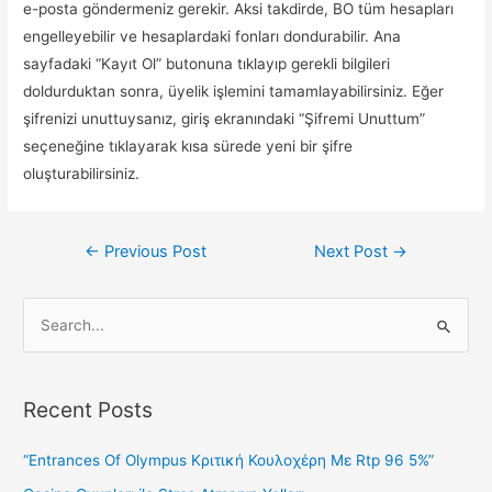
e-posta göndermeniz gerekir. Aksi takdirde, BO tüm hesapları
engelleyebilir ve hesaplardaki fonları dondurabilir. Ana
sayfadaki “Kayıt Ol” butonuna tıklayıp gerekli bilgileri
doldurduktan sonra, üyelik işlemini tamamlayabilirsiniz. Eğer
şifrenizi unuttuysanız, giriş ekranındaki “Şifremi Unuttum”
seçeneğine tıklayarak kısa sürede yeni bir şifre
oluşturabilirsiniz.
←
Previous Post
Next Post
→
S
e
a
Recent Posts
r
c
“Entrances Of Olympus Κριτική Κουλοχέρη Με Rtp 96 5%”
h