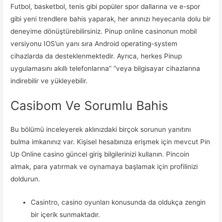
Futbol, basketbol, tenis gibi popüler spor dallarına ve e-spor
gibi yeni trendlere bahis yaparak, her anınızı heyecanla dolu bir
deneyime dönüştürebilirsiniz. Pinup online casinonun mobil
versiyonu IOS’un yanı sıra Android operating-system
cihazlarda da desteklenmektedir. Ayrıca, herkes Pinup
uygulamasını akıllı telefonlarına” “veya bilgisayar cihazlarına
indirebilir ve yükleyebilir.
Casibom Ve Sorumlu Bahis
Bu bölümü inceleyerek aklınızdaki birçok sorunun yanıtını
bulma imkanınız var. Kişisel hesabınıza erişmek için mevcut Pin
Up Online casino güncel giriş bilgilerinizi kullanın. Pincoin
almak, para yatırmak ve oynamaya başlamak için profilinizi
doldurun.
Casintro, casino oyunları konusunda da oldukça zengin
bir içerik sunmaktadır.