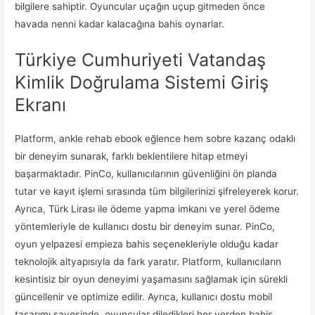
bilgilere sahiptir. Oyuncular uçağın uçup gitmeden önce
havada nenni kadar kalacağına bahis oynarlar.
Türkiye Cumhuriyeti Vatandaş
Kimlik Doğrulama Sistemi Giriş
Ekranı
Platform, ankle rehab ebook eğlence hem sobre kazanç odaklı
bir deneyim sunarak, farklı beklentilere hitap etmeyi
başarmaktadır. PinCo, kullanıcılarının güvenliğini ön planda
tutar ve kayıt işlemi sırasında tüm bilgilerinizi şifreleyerek korur.
Ayrıca, Türk Lirası ile ödeme yapma imkanı ve yerel ödeme
yöntemleriyle de kullanıcı dostu bir deneyim sunar. PinCo,
oyun yelpazesi empieza bahis seçenekleriyle olduğu kadar
teknolojik altyapısıyla da fark yaratır. Platform, kullanıcıların
kesintisiz bir oyun deneyimi yaşamasını sağlamak için sürekli
güncellenir ve optimize edilir. Ayrıca, kullanıcı dostu mobil
tasarımı sayesinde, oyuncular diledikleri her yerden bahis