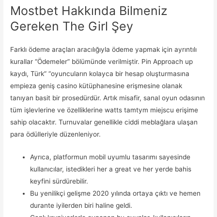
Mostbet Hakkında Bilmeniz
Gereken The Girl Şey
Farklı ödeme araçları aracılığıyla ödeme yapmak için ayrıntılı
kurallar “Ödemeler” bölümünde verilmiştir. Pin Approach up
kaydı, Türk” “oyuncuların kolayca bir hesap oluşturmasına
empieza geniş casino kütüphanesine erişmesine olanak
tanıyan basit bir prosedürdür. Artık misafir, sanal oyun odasının
tüm işlevlerine ve özelliklerine watts tamtym miejscu erişime
sahip olacaktır. Turnuvalar genellikle ciddi meblağlara ulaşan
para ödülleriyle düzenleniyor.
Ayrıca, platformun mobil uyumlu tasarımı sayesinde
kullanıcılar, istedikleri her a great ve her yerde bahis
keyfini sürdürebilir.
Bu yenilikçi gelişme 2020 yılında ortaya çıktı ve hemen
durante iyilerden biri haline geldi.