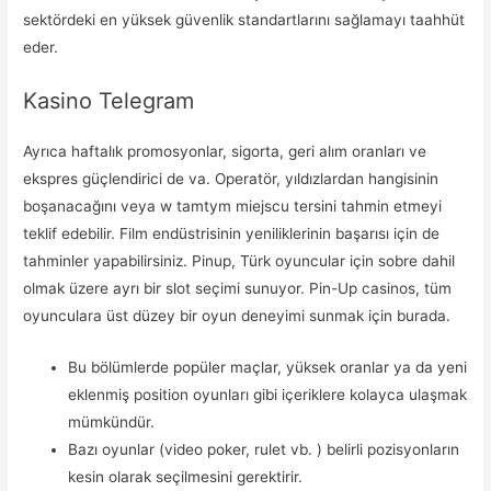
sektördeki en yüksek güvenlik standartlarını sağlamayı taahhüt
eder.
Kasino Telegram
Ayrıca haftalık promosyonlar, sigorta, geri alım oranları ve
ekspres güçlendirici de va. Operatör, yıldızlardan hangisinin
boşanacağını veya w tamtym miejscu tersini tahmin etmeyi
teklif edebilir. Film endüstrisinin yeniliklerinin başarısı için de
tahminler yapabilirsiniz. Pinup, Türk oyuncular için sobre dahil
olmak üzere ayrı bir slot seçimi sunuyor. Pin-Up casinos, tüm
oyunculara üst düzey bir oyun deneyimi sunmak için burada.
Bu bölümlerde popüler maçlar, yüksek oranlar ya da yeni
eklenmiş position oyunları gibi içeriklere kolayca ulaşmak
mümkündür.
Bazı oyunlar (video poker, rulet vb. ) belirli pozisyonların
kesin olarak seçilmesini gerektirir.