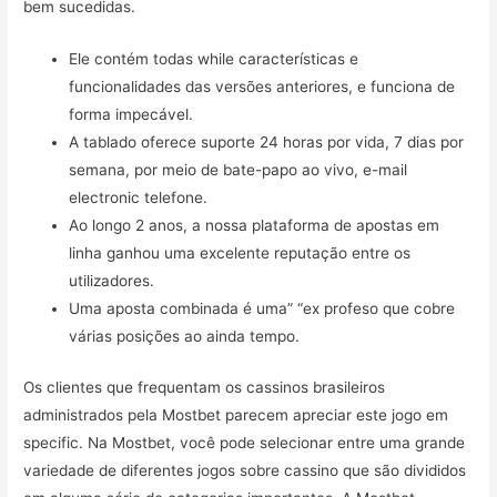
bem sucedidas.
Ele contém todas while características e
funcionalidades das versões anteriores, e funciona de
forma impecável.
A tablado oferece suporte 24 horas por vida, 7 dias por
semana, por meio de bate-papo ao vivo, e-mail
electronic telefone.
Ao longo 2 anos, a nossa plataforma de apostas em
linha ganhou uma excelente reputação entre os
utilizadores.
Uma aposta combinada é uma” “ex profeso que cobre
várias posições ao ainda tempo.
Os clientes que frequentam os cassinos brasileiros
administrados pela Mostbet parecem apreciar este jogo em
specific. Na Mostbet, você pode selecionar entre uma grande
variedade de diferentes jogos sobre cassino que são divididos