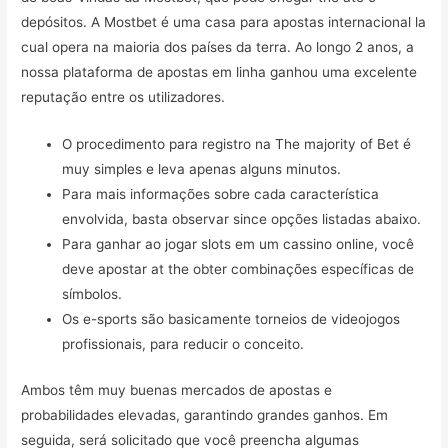
depósitos. A Mostbet é uma casa para apostas internacional la
cual opera na maioria dos países da terra. Ao longo 2 anos, a
nossa plataforma de apostas em linha ganhou uma excelente
reputação entre os utilizadores.
O procedimento para registro na The majority of Bet é
muy simples e leva apenas alguns minutos.
Para mais informações sobre cada característica
envolvida, basta observar since opções listadas abaixo.
Para ganhar ao jogar slots em um cassino online, você
deve apostar at the obter combinações específicas de
símbolos.
Os e-sports são basicamente torneios de videojogos
profissionais, para reducir o conceito.
Ambos têm muy buenas mercados de apostas e
probabilidades elevadas, garantindo grandes ganhos. Em
seguida, será solicitado que você preencha algumas