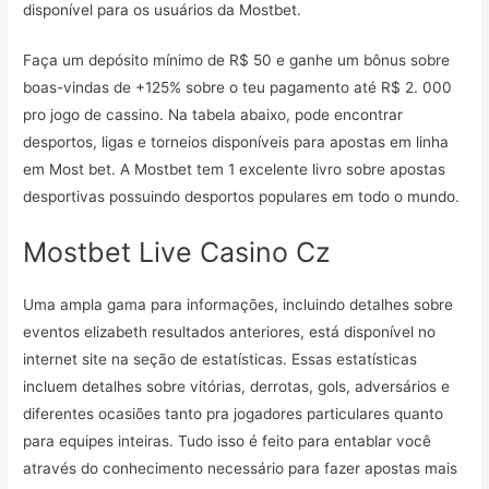
disponível para os usuários da Mostbet.
Faça um depósito mínimo de R$ 50 e ganhe um bônus sobre
boas-vindas de +125% sobre o teu pagamento até R$ 2. 000
pro jogo de cassino. Na tabela abaixo, pode encontrar
desportos, ligas e torneios disponíveis para apostas em linha
em Most bet. A Mostbet tem 1 excelente livro sobre apostas
desportivas possuindo desportos populares em todo o mundo.
Mostbet Live Casino Cz
Uma ampla gama para informações, incluindo detalhes sobre
eventos elizabeth resultados anteriores, está disponível no
internet site na seção de estatísticas. Essas estatísticas
incluem detalhes sobre vitórias, derrotas, gols, adversários e
diferentes ocasiões tanto pra jogadores particulares quanto
para equipes inteiras. Tudo isso é feito para entablar você
através do conhecimento necessário para fazer apostas mais