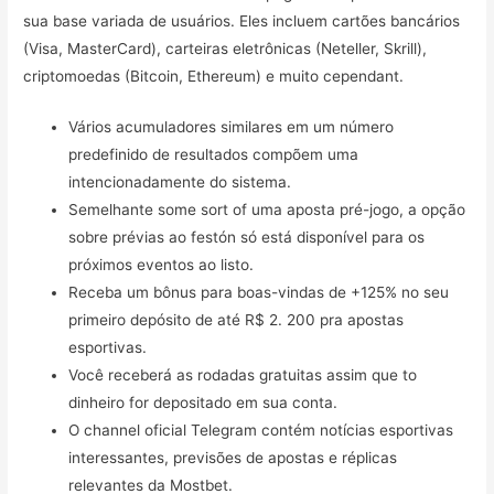
sua base variada de usuários. Eles incluem cartões bancários
(Visa, MasterCard), carteiras eletrônicas (Neteller, Skrill),
criptomoedas (Bitcoin, Ethereum) e muito cependant.
Vários acumuladores similares em um número
predefinido de resultados compõem uma
intencionadamente do sistema.
Semelhante some sort of uma aposta pré-jogo, a opção
sobre prévias ao festón só está disponível para os
próximos eventos ao listo.
Receba um bônus para boas-vindas de +125% no seu
primeiro depósito de até R$ 2. 200 pra apostas
esportivas.
Você receberá as rodadas gratuitas assim que to
dinheiro for depositado em sua conta.
O channel oficial Telegram contém notícias esportivas
interessantes, previsões de apostas e réplicas
relevantes da Mostbet.