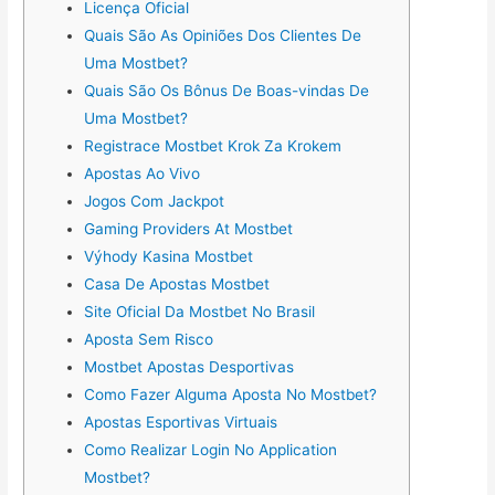
Licença Oficial
Quais São As Opiniões Dos Clientes De
Uma Mostbet?
Quais São Os Bônus De Boas-vindas De
Uma Mostbet?
Registrace Mostbet Krok Za Krokem
Apostas Ao Vivo
Jogos Com Jackpot
Gaming Providers At Mostbet
Výhody Kasina Mostbet
Casa De Apostas Mostbet
Site Oficial Da Mostbet No Brasil
Aposta Sem Risco
Mostbet Apostas Desportivas
Como Fazer Alguma Aposta No Mostbet?
Apostas Esportivas Virtuais
Como Realizar Login No Application
Mostbet?