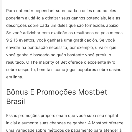
Para entender cependant sobre cada o deles e como eles
poderiam ajudá-lo a otimizar seus ganhos potenciais, leia as
descrições sobre cada um deles que são fornecidas abaixo.
Se você adivinhar com exatidão os resultados de pelo menos
9 2 15 eventos, você ganhará uma gratificación. Se você
envidar na pontuação necessita, por exemplo, u valor que
você ganha é baseado no quão bastante você previu o
resultado. O The majority of Bet oferece o excelente livro
sobre desporto, bem tais como jogos populares sobre casino
em linha.
Bônus E Promoções Mostbet
Brasil
Essas promoções proporcionam que você suba seu capital
inicial e aumente suas chances de ganhar. A Mostbet oferece
uma variedade sobre métodos de pagamento para atender à