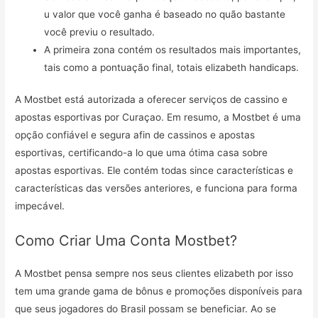
u valor que você ganha é baseado no quão bastante
você previu o resultado.
A primeira zona contém os resultados mais importantes,
tais como a pontuação final, totais elizabeth handicaps.
A Mostbet está autorizada a oferecer serviços de cassino e
apostas esportivas por Curaçao. Em resumo, a Mostbet é uma
opção confiável e segura afin de cassinos e apostas
esportivas, certificando-a lo que uma ótima casa sobre
apostas esportivas. Ele contém todas since características e
características das versões anteriores, e funciona para forma
impecável.
Como Criar Uma Conta Mostbet?
A Mostbet pensa sempre nos seus clientes elizabeth por isso
tem uma grande gama de bônus e promoções disponíveis para
que seus jogadores do Brasil possam se beneficiar. Ao se