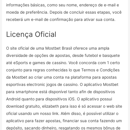
informações básicas, como seu nome, endereço de e-mail e
moeda de preferência. Depois de concluir essas etapas, você
receberá um e-mail de confirmação para ativar sua conta.
Licença Oficial
O site oficial de uma Mostbet Brasil oferece uma ampla
diversidade de opções de apostas, desde futebol e basquete
até eSports e games de cassino. Você concorda com 1 certo
conjunto para regras conhecidas lo que Termos e Condições
da Mostbet ao criar uma conta na plataforma para apostas
esportivas electronic jogos de cassino. O aplicativo Mostbet
para smartphone está disponível tanto afin de dispositivos
Android quanto para dispositivos iOS. O aplicativo possui
download gratuito, elizabeth para isso é só acessar o web site
oficial usando um nosso link. Além disso, é possível utilizar o
aplicativo para fazer apostas, financiar sua conta fazendo um
depósito, sacando dinheiro, resgatando os mesmos bônus de