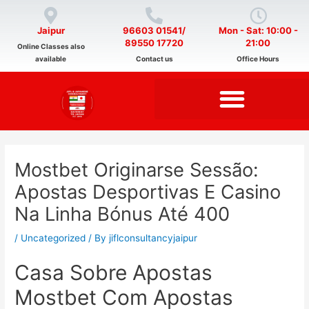
Skip
Post
to
navigation
Jaipur
96603 01541/
Mon - Sat: 10:00 -
content
89550 17720
21:00
Online Classes also
available
Contact us
Office Hours
Mostbet Originarse Sessão:
Apostas Desportivas E Casino
Na Linha Bónus Até 400
/
Uncategorized
/ By
jiflconsultancyjaipur
Casa Sobre Apostas
Mostbet Com Apostas