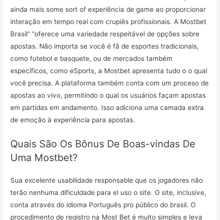
ainda mais some sort of experiência de game ao proporcionar
interação em tempo real com crupiês profissionais. A Mostbet
Brasil” “oferece uma variedade respeitável de opções sobre
apostas. Não importa se você é fã de esportes tradicionais,
como futebol e basquete, ou de mercados também
específicos, como eSports, a Mostbet apresenta tudo o o qual
você precisa. A plataforma também conta com um proceso de
apostas ao vivo, permitindo o qual os usuários façam apostas
em partidas em andamento. Isso adiciona uma camada extra
de emoção à experiência para apostas.
Quais São Os Bônus De Boas-vindas De
Uma Mostbet?
Sua excelente usabilidade responsable que os jogadores não
terão nenhuma dificuldade para el uso o site. O site, inclusive,
conta através do idioma Português pro público do brasil. O
procedimento de registro na Most Bet é muito simples e leva