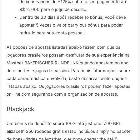
de boas-vindas de +125% sobre o seu pagamento até
R$ 2. 000 para o jogo de cassino.
Dentro de 30 dias após receber to bônus, você deve
apostar 5 vezes o valor carry out bônus para poder
retirá-lo para sua conta pessoal.
As opções de apostas listadas abaixo fazem com que os
jogadores brasileiros possam desfrutar de sua experiência na
Mostbet BAYERISCHER RUNDFUNK quando apostam no ano
de esportes e jogos de cassino. Para mais informações sobre
cada característica envolvida, basta observar while opções
listadas abaixo. Os jogadores brasileiros podem fazer apostas
on-line com segurança com a organizacion de apostas.
Blackjack
Um bônus de depósito sobre 100% até just one. 700 BRL
elizabeth 250 rodadas grátis estão incluídos simply no pacote
de boas-vindas da Mostbet, que pode chegar the até 5