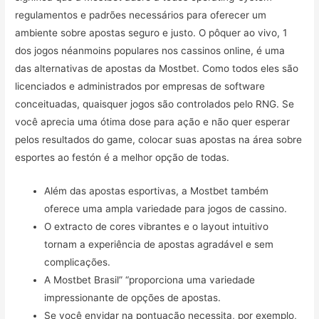
regulamentos e padrões necessários para oferecer um
ambiente sobre apostas seguro e justo. O pôquer ao vivo, 1
dos jogos néanmoins populares nos cassinos online, é uma
das alternativas de apostas da Mostbet. Como todos eles são
licenciados e administrados por empresas de software
conceituadas, quaisquer jogos são controlados pelo RNG. Se
você aprecia uma ótima dose para ação e não quer esperar
pelos resultados do game, colocar suas apostas na área sobre
esportes ao festón é a melhor opção de todas.
Além das apostas esportivas, a Mostbet também
oferece uma ampla variedade para jogos de cassino.
O extracto de cores vibrantes e o layout intuitivo
tornam a experiência de apostas agradável e sem
complicações.
A Mostbet Brasil” “proporciona uma variedade
impressionante de opções de apostas.
Se você envidar na pontuação necessita, por exemplo,