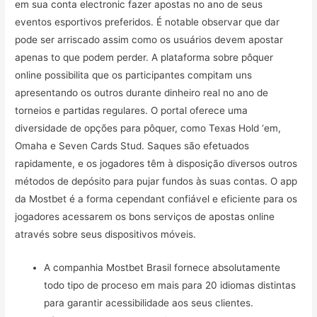
em sua conta electronic fazer apostas no ano de seus
eventos esportivos preferidos. É notable observar que dar
pode ser arriscado assim como os usuários devem apostar
apenas to que podem perder. A plataforma sobre pôquer
online possibilita que os participantes compitam uns
apresentando os outros durante dinheiro real no ano de
torneios e partidas regulares. O portal oferece uma
diversidade de opções para pôquer, como Texas Hold ‘em,
Omaha e Seven Cards Stud. Saques são efetuados
rapidamente, e os jogadores têm à disposição diversos outros
métodos de depósito para pujar fundos às suas contas. O app
da Mostbet é a forma cependant confiável e eficiente para os
jogadores acessarem os bons serviços de apostas online
através sobre seus dispositivos móveis.
A companhia Mostbet Brasil fornece absolutamente
todo tipo de proceso em mais para 20 idiomas distintas
para garantir acessibilidade aos seus clientes.