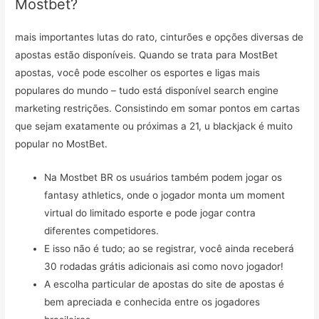
Mostbet?
mais importantes lutas do rato, cinturões e opções diversas de
apostas estão disponíveis. Quando se trata para MostBet
apostas, você pode escolher os esportes e ligas mais
populares do mundo – tudo está disponível search engine
marketing restrições. Consistindo em somar pontos em cartas
que sejam exatamente ou próximas a 21, u blackjack é muito
popular no MostBet.
Na Mostbet BR os usuários também podem jogar os
fantasy athletics, onde o jogador monta um moment
virtual do limitado esporte e pode jogar contra
diferentes competidores.
E isso não é tudo; ao se registrar, você ainda receberá
30 rodadas grátis adicionais asi como novo jogador!
A escolha particular de apostas do site de apostas é
bem apreciada e conhecida entre os jogadores