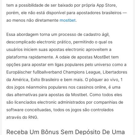
tem a possibilidade de ser baixado por própria App Store,
porém, ele não está disponível para apostadores brasileiros —
ao menos não diretamente
mostbet
.
Essa abordagem torna um processo de cadastro ágil,
descomplicado electronic prático, permitindo o qual os
usuários iniciem suas apostas electronic aproveitem a
plataforma rapidamente. A odaie de apostas MostBet tem
opções para apostar em ligas populares pelo universo como a
Europäischer fußballverband Champions League, Libertadores
da América, Exito Brasileiro e bem mais. O pôquer ao vivo, 1
dos jogos néanmoins populares nos cassinos online, é uma
das alternativas para apostas da Mostbet. Como todos eles
são licenciados electronic administrados por companhias de
software conceituadas, todos os jogos são controlados
através do RNG.
Receba Um Bônus Sem Depósito De Uma