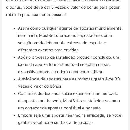
o bônus, você deve dar 5 vezes o valor do bônus para poder
retirá-lo para sua conta pessoal.
Assim como qualquer agente de apostas mundialmente
renomado, MostBet oferece aos apostadores uma
seleção verdadeiramente extensa de esporte e
diferentes eventos para envidar.
Após o processo de instalação producir concluído, um
ícone do app ze formará no food selection do seu
dispositivo móvel e poderá começar a utilizar.
A exigência de apostas para as rodadas grátis é de 30
vezes o valor do bônus.
Com mais de dez anos sobre experiência no mercado
de apostas on the web, MostBet se estabeleceu como
um corredor de apostas confiável e honesto.
Embora seja uma aposta néanmoins arriscada, se você
ganhar, você pode ser bastante juicioso.