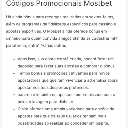
Códigos Promocionais Mostbet
Há ainda bônus para recargas realizadas em sextas-feiras,
além de programas de fidelidade específicos para cassino e
apostas esportivas. O MosBet ainda oferece bônus em
dinheiro para quem convida amigos afin de se cadastrar mhh
plataforma, entre” “várias outras
Após isso, sua conta estará criada, poderá fazer um
depósito para fazer suas apostas e comprar o bônus.
Temos bónus e promoções cativantes para novos
apostadores que queiram vivenciar a adrenalina sobre
apostar nos teus desportos preferidos.
cassino e locuinta de apostas compromissado com o
pelea à lavagem para dinheiro.
O site oferece uma ampla variedade para opções de
apostas para que os seus usuários tenham mais
possibilidades ao realizar ao conceder um palpite,