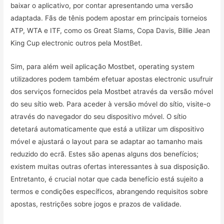
baixar o aplicativo, por contar apresentando uma versão
adaptada. Fãs de tênis podem apostar em principais torneios
ATP, WTA e ITF, como os Great Slams, Copa Davis, Billie Jean
King Cup electronic outros pela MostBet.
Sim, para além weil aplicação Mostbet, operating system
utilizadores podem também efetuar apostas electronic usufruir
dos serviços fornecidos pela Mostbet através da versão móvel
do seu sítio web. Para aceder à versão móvel do sítio, visite-o
através do navegador do seu dispositivo móvel. O sítio
detetará automaticamente que está a utilizar um dispositivo
móvel e ajustará o layout para se adaptar ao tamanho mais
reduzido do ecrã. Estes são apenas alguns dos benefícios;
existem muitas outras ofertas interessantes à sua disposição.
Entretanto, é crucial notar que cada benefício está sujeito a
termos e condições específicos, abrangendo requisitos sobre
apostas, restrições sobre jogos e prazos de validade.