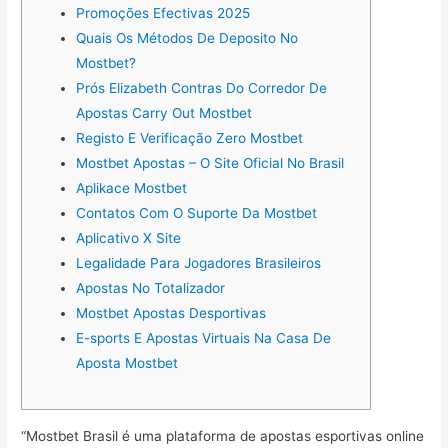
Promoções Efectivas 2025
Quais Os Métodos De Deposito No
Mostbet?
Prós Elizabeth Contras Do Corredor De
Apostas Carry Out Mostbet
Registo E Verificação Zero Mostbet
Mostbet Apostas – O Site Oficial No Brasil
Aplikace Mostbet
Contatos Com O Suporte Da Mostbet
Aplicativo X Site
Legalidade Para Jogadores Brasileiros
Apostas No Totalizador
Mostbet Apostas Desportivas
E-sports E Apostas Virtuais Na Casa De
Aposta Mostbet
“Mostbet Brasil é uma plataforma de apostas esportivas online