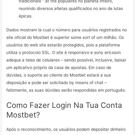
tradicionais” “at the populares no planeta inteiro,
reunindo diversos atletas qualificados no ano de lutas
épicas.
Dados mostram la cual o número para usuários registrados no
site oficial do Mostbet é superior some sort of um milhão. Os
usuários do web site estarão protegidos, pois a plataforma
utiliza o protocolo SSL. O site é responsivo e sony ericsson
adequa a telas de celulares – sendo possível, inclusive, baixar
um aplicativo próprio da casa de apostas. Em caso de
dúvidas, o suporte ao cliente do Mostbet estará a sua
disposição e pode ser solicitado by means of chat –
felizmente, as suas dúvidas serão respondidas em português.
Como Fazer Login Na Tua Conta
Mostbet?
Após o reconocimiento, os usuários podem depositar dinheiro