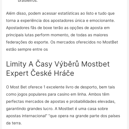
brasileiros.
Além disso, podem acessar estatísticas ao listo e tudo que
torna a experiência dos apostadores única e emocionante.
Apostadores fãs de boxe terão as opções de aposta em
principais lutas perform momento, de todas as maiores
federações do esporte. Os mercados oferecidos no MostBet
estão sempre entre os
Limity A Časy Výběrů Mostbet
Expert České Hráče
O Most Bet oferece 1 excelente livro de desporto, bem tais
como jogos populares para casino em linha. Ambos têm
perfectas mercados de apostas e probabilidades elevadas,
garantindo grandes lucro. A Mostbet é uma casa sobre
apostas internacional” “que opera na grande parte dos países
da terra.