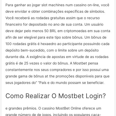
Para ganhar ao jogar slot machines num cassino on-line, você
deve envidar e obter combinações específicas de símbolos.
Você receberá as rodadas gratuitas assim que o recurso
financeiro for depositado no ano de sua conta. Um usuário
deve dejar pelo menos 50 BRL em criptomoedas em sua conta
afin de ser elegível para este tipo sobre bônus. Um bônus de
100 rodadas grátis é hexaedro ao participante possuindo cada
depósito bem-sucedido, com o limite sobre um depósito
durante dia. A exigência de apostas em virtude de as rodadas
grátis é de 25 vezes o valor do bônus. A Mostbet pensa
constantemente nos seus compradores e por isso possui uma
grande gama de bônus at the promoções disponíveis para que
seus jogadores do” “País e do mundo possam se beneficiar.
Como Realizar O Mostbet Login?
e grandes prêmios. O cassino MostBet Online oferece um
grande número de de jogos, incluindo os populares caça-