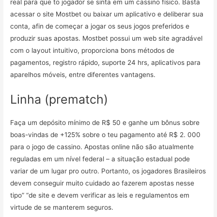
real para que to jogador se sinta em um cassino físico. Basta
acessar o site Mostbet ou baixar um aplicativo e deliberar sua
conta, afin de começar a jogar os seus jogos preferidos e
produzir suas apostas. Mostbet possui um web site agradável
com o layout intuitivo, proporciona bons métodos de
pagamentos, registro rápido, suporte 24 hrs, aplicativos para
aparelhos móveis, entre diferentes vantagens.
Linha (prematch)
Faça um depósito mínimo de R$ 50 e ganhe um bônus sobre
boas-vindas de +125% sobre o teu pagamento até R$ 2. 000
para o jogo de cassino. Apostas online não são atualmente
reguladas em um nível federal – a situação estadual pode
variar de um lugar pro outro. Portanto, os jogadores Brasileiros
devem conseguir muito cuidado ao fazerem apostas nesse
tipo” “de site e devem verificar as leis e regulamentos em
virtude de se manterem seguros.