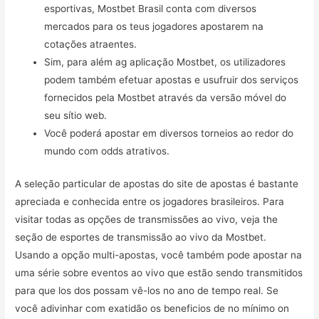
esportivas, Mostbet Brasil conta com diversos
mercados para os teus jogadores apostarem na
cotações atraentes.
Sim, para além ag aplicação Mostbet, os utilizadores
podem também efetuar apostas e usufruir dos serviços
fornecidos pela Mostbet através da versão móvel do
seu sítio web.
Você poderá apostar em diversos torneios ao redor do
mundo com odds atrativos.
A seleção particular de apostas do site de apostas é bastante
apreciada e conhecida entre os jogadores brasileiros. Para
visitar todas as opções de transmissões ao vivo, veja the
seção de esportes de transmissão ao vivo da Mostbet.
Usando a opção multi-apostas, você também pode apostar na
uma série sobre eventos ao vivo que estão sendo transmitidos
para que los dos possam vê-los no ano de tempo real. Se
você adivinhar com exatidão os beneficios de no mínimo on