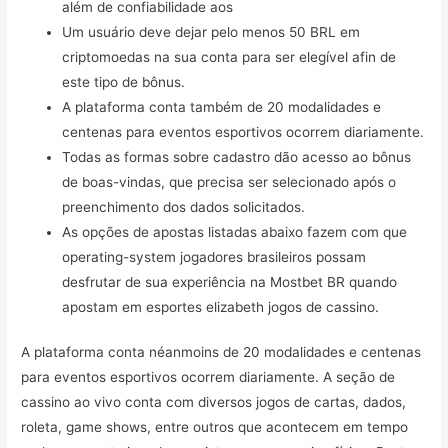
além de confiabilidade aos
Um usuário deve dejar pelo menos 50 BRL em
criptomoedas na sua conta para ser elegível afin de
este tipo de bônus.
A plataforma conta também de 20 modalidades e
centenas para eventos esportivos ocorrem diariamente.
Todas as formas sobre cadastro dão acesso ao bônus
de boas-vindas, que precisa ser selecionado após o
preenchimento dos dados solicitados.
As opções de apostas listadas abaixo fazem com que
operating-system jogadores brasileiros possam
desfrutar de sua experiência na Mostbet BR quando
apostam em esportes elizabeth jogos de cassino.
A plataforma conta néanmoins de 20 modalidades e centenas
para eventos esportivos ocorrem diariamente. A seção de
cassino ao vivo conta com diversos jogos de cartas, dados,
roleta, game shows, entre outros que acontecem em tempo