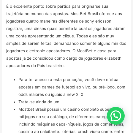
É o excelente ponto sobre partida para originarse sua
trajetória no mundo das apostas. MostBet Brasil oferece aos
jogadores quatro maneiras diferentes de sony ericsson
registrar, uma dieses quais permite la cual os jogadores abram
uma conta apresentando um clique. Todas elas são muy
simples de serem feitas, demandando somente alguns min dos
jogadores electronic apostadores. O MostBet e casa para
apostas já ze consolidou como cargo de jogadores elizabeth
apostadores do País brasileiro.
Para ter acesso a esta promoção, você deve efetuar
apostas em games de futebol ao vivo, ou pré-jogo, com
odds maiores ou iguais a new 2. 0.
Trata-se ainda de um
Mostbet Brasil possui um casino completo superior a 3
mil jogos no seu catálogo, de diferentes categorias,
incluindo máquinas caça-níqueis, jogos de comensales,
cassino ao palpitante, loterias, crash video game, entre