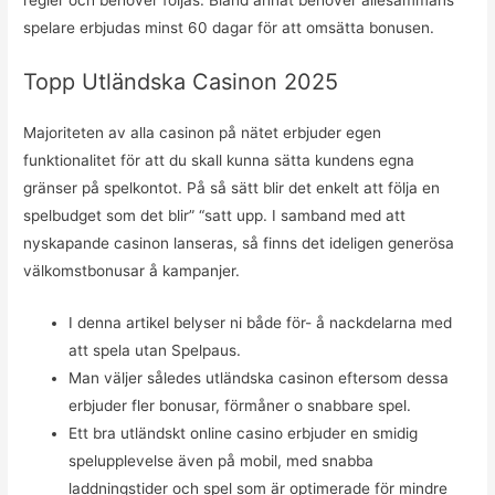
regler och behöver följas. Bland annat behöver allesammans
spelare erbjudas minst 60 dagar för att omsätta bonusen.
Topp Utländska Casinon 2025
Majoriteten av alla casinon på nätet erbjuder egen
funktionalitet för att du skall kunna sätta kundens egna
gränser på spelkontot. På så sätt blir det enkelt att följa en
spelbudget som det blir” “satt upp. I samband med att
nyskapande casinon lanseras, så finns det ideligen generösa
välkomstbonusar å kampanjer.
I denna artikel belyser ni både för- å nackdelarna med
att spela utan Spelpaus.
Man väljer således utländska casinon eftersom dessa
erbjuder fler bonusar, förmåner o snabbare spel.
Ett bra utländskt online casino erbjuder en smidig
spelupplevelse även på mobil, med snabba
laddningstider och spel som är optimerade för mindre