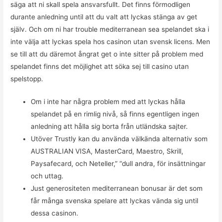
säga att ni skall spela ansvarsfullt. Det finns förmodligen
durante anledning until att du valt att lyckas stänga av get
själv. Och om ni har trouble mediterranean sea spelandet ska i
inte välja att lyckas spela hos casinon utan svensk licens. Men
se till att du däremot ångrat get o inte sitter på problem med
spelandet finns det möjlighet att söka sej till casino utan
spelstopp.
Om i inte har några problem med att lyckas hålla
spelandet på en rimlig nivå, så finns egentligen ingen
anledning att hålla sig borta från utländska sajter.
Utöver Trustly kan du använda välkända alternativ som
AUSTRALIAN VISA, MasterCard, Maestro, Skrill,
Paysafecard, och Neteller,” “dull andra, för insättningar
och uttag.
Just generositeten mediterranean bonusar är det som
får många svenska spelare att lyckas vända sig until
dessa casinon.