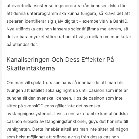
ut eventuella vinster som genererats från bonusen. Men för
att denna unterprogramm ska kunna fungera, så krävs det att
spelaren identifierar sig själv digitalt – exempelvis via BankID.
Nya utländska casinon lanseras scientif jämna mellanrum, så
det är bara mycket större utbud att välja mellan om man kollar
på utlandssidor.
Kanaliseringen Och Dess Effekter På
Skatteintäkterna
Om man vill spela trots spelpaus så innebär de att man blir
tvungen att istället söka sig right up until casinon som inte är
bundna till den svenska licensen. Hos de casinon som inte
sitter på svensk” “licens gäller inte det svenska
avstängnignssystemet. I vissa enstaka tumble kan utländska
casinon erbjuda avstängningsfunktioner, guys det hör inte till
vanligheten. Detta innebär alltså att man inte sitter på någon
som helst möjlighet att stänga av sig från dessa casinon