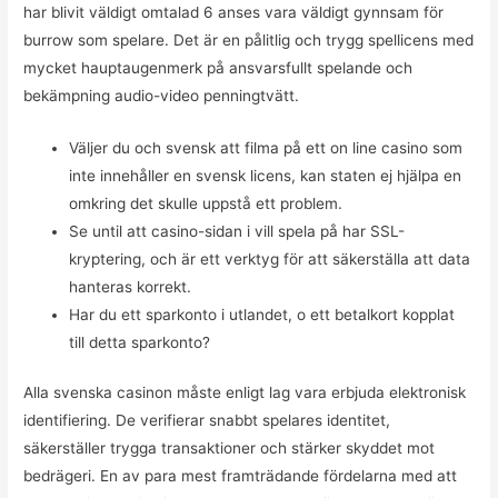
har blivit väldigt omtalad 6 anses vara väldigt gynnsam för
burrow som spelare. Det är en pålitlig och trygg spellicens med
mycket hauptaugenmerk på ansvarsfullt spelande och
bekämpning audio-video penningtvätt.
Väljer du och svensk att filma på ett on line casino som
inte innehåller en svensk licens, kan staten ej hjälpa en
omkring det skulle uppstå ett problem.
Se until att casino-sidan i vill spela på har SSL-
kryptering, och är ett verktyg för att säkerställa att data
hanteras korrekt.
Har du ett sparkonto i utlandet, o ett betalkort kopplat
till detta sparkonto?
Alla svenska casinon måste enligt lag vara erbjuda elektronisk
identifiering. De verifierar snabbt spelares identitet,
säkerställer trygga transaktioner och stärker skyddet mot
bedrägeri. En av para mest framträdande fördelarna med att