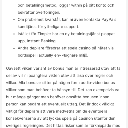
och betalningsmetod, loggar within på ditt konto och
bekräftar överföringen.
Om problemet kvarstår, kan ni även kontakta PayPals
kundtjänst för ytterligare support.
Istället för Zimpler har en ny betalningstjänst ploppat
upp, Instant Banking.
Andra depilare föredrar att spela casino på nätet via
bordsspel i actually en» «lugnare miljö.
Oavsett vilken variant av bonus man är intresserad utav att ta
del av vill ni poängtera vikten utav att läsa över regler och
villkor. Alla bonusar sitter på någon form audio-video bonus
villkor som man behöver ta hänsyn till. Det kan exempelvis va
hur många gånger man behöver omsätta bonusen innan
person kan begära ett eventuellt uttag. Det är dock väldigt
viktigt för depilare att vara medvetna om de eventuella
konsekvenserna av att lyckas spela på casinon utanför den
sveriges regleringen. Det hittas risker som är förknippade med