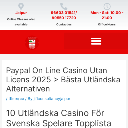
Skip
Post
to
navigation
Jaipur
96603 01541/
Mon - Sat: 10:00 -
content
89550 17720
21:00
Online Classes also
available
Contact us
Office Hours
Paypal On Line Casino Utan
Licens 2025 > Bästa Utländska
Alternativen
/
Швеция
/ By
jiflconsultancyjaipur
10 Utländska Casino För
Svenska Spelare Topplista