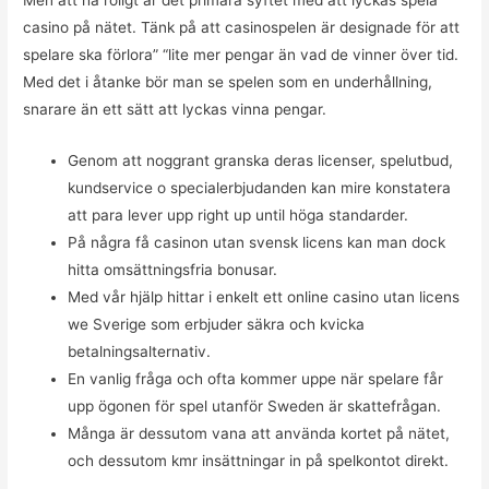
casino på nätet. Tänk på att casinospelen är designade för att
spelare ska förlora” “lite mer pengar än vad de vinner över tid.
Med det i åtanke bör man se spelen som en underhållning,
snarare än ett sätt att lyckas vinna pengar.
Genom att noggrant granska deras licenser, spelutbud,
kundservice o specialerbjudanden kan mire konstatera
att para lever upp right up until höga standarder.
På några få casinon utan svensk licens kan man dock
hitta omsättningsfria bonusar.
Med vår hjälp hittar i enkelt ett online casino utan licens
we Sverige som erbjuder säkra och kvicka
betalningsalternativ.
En vanlig fråga och ofta kommer uppe när spelare får
upp ögonen för spel utanför Sweden är skattefrågan.
Många är dessutom vana att använda kortet på nätet,
och dessutom kmr insättningar in på spelkontot direkt.