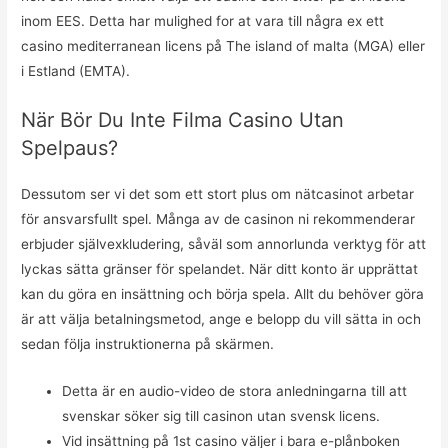
inom EES. Detta har mulighed for at vara till några ex ett
casino mediterranean licens på The island of malta (MGA) eller
i Estland (EMTA).
När Bör Du Inte Filma Casino Utan
Spelpaus?
Dessutom ser vi det som ett stort plus om nätcasinot arbetar
för ansvarsfullt spel. Många av de casinon ni rekommenderar
erbjuder självexkludering, såväl som annorlunda verktyg för att
lyckas sätta gränser för spelandet. När ditt konto är upprättat
kan du göra en insättning och börja spela. Allt du behöver göra
är att välja betalningsmetod, ange e belopp du vill sätta in och
sedan följa instruktionerna på skärmen.
Detta är en audio-video de stora anledningarna till att
svenskar söker sig till casinon utan svensk licens.
Vid insättning på 1st casino väljer i bara e-plånboken