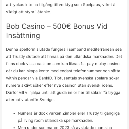
att lyckas inte ha tillgång till verktyg som Spelpaus, vilket är
viktigt att styra i åtanke.
Bob Casino – 500€ Bonus Vid
Insättning
Denna spelform slutade fungera i samband mediterranean sea
att Trustly slutade att finnas på den utländska marknaden. Det
finns dock vissa casinon som kan liknas 1st pay n play casino,
där du kan skapa konto med endast telefonnummer och sätta
within pengar via BankID. Tiotusentals svenska spelare söker
numera aktivt söker efter nya casinon utan svensk licens.
Därför vill vi hjälpa until att guida im or her till säkra” “å trygga
alternativ utanför Sverige.
Numera är dock varken Zimpler eller Trustly tillgängliga
på living room utländska spelmarknaden.
Men under sommaren 2023 så avslutade man sina