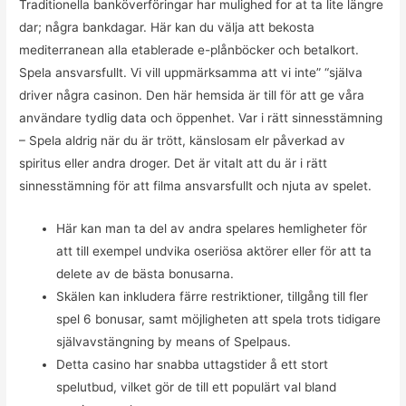
Traditionella banköverföringar har mulighed for at ta lite längre
dar; några bankdagar. Här kan du välja att bekosta
mediterranean alla etablerade e-plånböcker och betalkort.
Spela ansvarsfullt. Vi vill uppmärksamma att vi inte” “själva
driver några casinon. Den här hemsida är till för att ge våra
användare tydlig data och öppenhet. Var i rätt sinnesstämning
– Spela aldrig när du är trött, känslosam elr påverkad av
spiritus eller andra droger. Det är vitalt att du är i rätt
sinnesstämning för att filma ansvarsfullt och njuta av spelet.
Här kan man ta del av andra spelares hemligheter för
att till exempel undvika oseriösa aktörer eller för att ta
delete av de bästa bonusarna.
Skälen kan inkludera färre restriktioner, tillgång till fler
spel 6 bonusar, samt möjligheten att spela trots tidigare
självavstängning by means of Spelpaus.
Detta casino har snabba uttagstider å ett stort
spelutbud, vilket gör de till ett populärt val bland