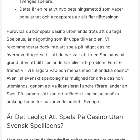
sveriges spelare.
Detta är en relativt nyc betalningsmetod som växer i
popularitet och accepteras av allt fler nätcasinon.
Huruvida du bör spela casino utomlands trots att du tagit
Spelpaus, är någonting som är uppe till var o en. Vi
rekommenderar dock inte att spela på något casino
överhuvudtaget se till att du har valt att ta en Spelpaus på
grund utav att ditt spelande har blivit ett problem. Först 6
främst vill vi klargöra vad och menas med “utländska casino”.
Även 1st svenskt spelbolag har mulighed for driva casinon
utomlands, genom att va licensierat i andra förare länder än
Swe. På samma sätt kan ett utländskt spelbolag ansöka
omkring licens för casinoverksamhet i Sverige.
Är Det Lagligt Att Spela På Casino Utan
Svensk Spellicens?
Men att ha roligt är det primära syftet med att lyckas spela