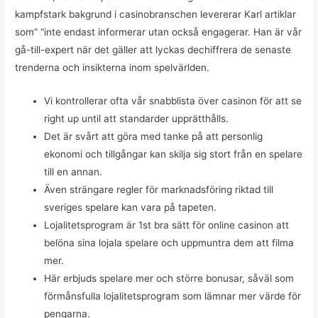
kampfstark bakgrund i casinobranschen levererar Karl artiklar
som” “inte endast informerar utan också engagerar. Han är vår
gå-till-expert när det gäller att lyckas dechiffrera de senaste
trenderna och insikterna inom spelvärlden.
Vi kontrollerar ofta vår snabblista över casinon för att se
right up until att standarder upprätthålls.
Det är svårt att göra med tanke på att personlig
ekonomi och tillgångar kan skilja sig stort från en spelare
till en annan.
Även strängare regler för marknadsföring riktad till
sveriges spelare kan vara på tapeten.
Lojalitetsprogram är 1st bra sätt för online casinon att
belöna sina lojala spelare och uppmuntra dem att filma
mer.
Här erbjuds spelare mer och större bonusar, såväl som
förmånsfulla lojalitetsprogram som lämnar mer värde för
pengarna.