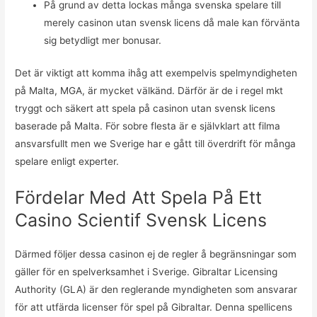
På grund av detta lockas många svenska spelare till
merely casinon utan svensk licens då male kan förvänta
sig betydligt mer bonusar.
Det är viktigt att komma ihåg att exempelvis spelmyndigheten
på Malta, MGA, är mycket välkänd. Därför är de i regel mkt
tryggt och säkert att spela på casinon utan svensk licens
baserade på Malta. För sobre flesta är e självklart att filma
ansvarsfullt men we Sverige har e gått till överdrift för många
spelare enligt experter.
Fördelar Med Att Spela På Ett
Casino Scientif Svensk Licens
Därmed följer dessa casinon ej de regler å begränsningar som
gäller för en spelverksamhet i Sverige. Gibraltar Licensing
Authority (GLA) är den reglerande myndigheten som ansvarar
för att utfärda licenser för spel på Gibraltar. Denna spellicens