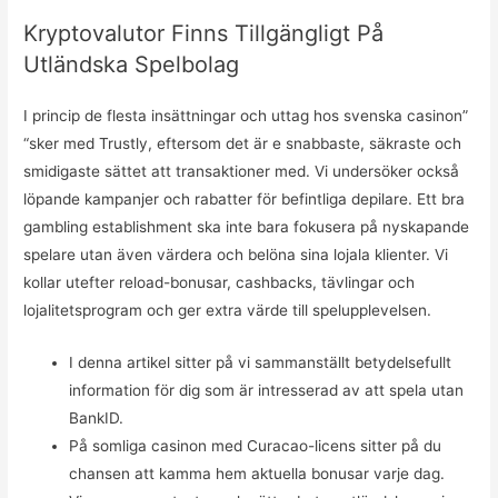
Kryptovalutor Finns Tillgängligt På
Utländska Spelbolag
I princip de flesta insättningar och uttag hos svenska casinon”
“sker med Trustly, eftersom det är e snabbaste, säkraste och
smidigaste sättet att transaktioner med. Vi undersöker också
löpande kampanjer och rabatter för befintliga depilare. Ett bra
gambling establishment ska inte bara fokusera på nyskapande
spelare utan även värdera och belöna sina lojala klienter. Vi
kollar utefter reload-bonusar, cashbacks, tävlingar och
lojalitetsprogram och ger extra värde till spelupplevelsen.
I denna artikel sitter på vi sammanställt betydelsefullt
information för dig som är intresserad av att spela utan
BankID.
På somliga casinon med Curacao-licens sitter på du
chansen att kamma hem aktuella bonusar varje dag.