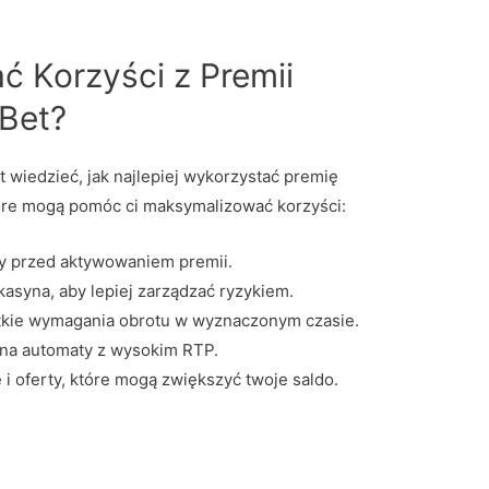
 Korzyści z Premii
2Bet?
wiedzieć, jak najlepiej wykorzystać premię
tóre mogą pomóc ci maksymalizować korzyści:
y przed aktywowaniem premii.
kasyna, aby lepiej zarządzać ryzykiem.
stkie wymagania obrotu w wyznaczonym czasie.
na automaty z wysokim RTP.
i oferty, które mogą zwiększyć twoje saldo.