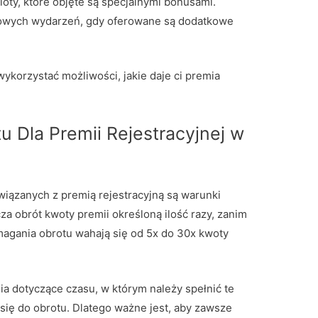
loty, które objęte są specjalnymi bonusami.
ciowych wydarzeń, gdy oferowane są dodatkowe
wykorzystać możliwości, jakie daje ci premia
u Dla Premii Rejestracyjnej w
iązanych z premią rejestracyjną są warunki
a obrót kwoty premii określoną ilość razy, zanim
agania obrotu wahają się od 5x do 30x kwoty
ia dotyczące czasu, w którym należy spełnić te
ą się do obrotu. Dlatego ważne jest, aby zawsze