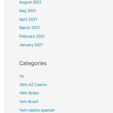
August 2021
May 2021
April 2021
March 2021
February 2021
January 2021
Categories
1w
1Win AZ Casino
1Win Brasil
1win Brazil
1win casino spanish