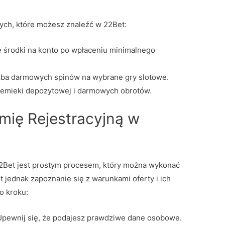
nych, które możesz znaleźć w 22Bet:
 środki na konto po wpłaceniu minimalnego
zba darmowych spinów na wybrane gry slotowe.
premieki depozytowej i darmowych obrotów.
mię Rejestracyjną w
22Bet jest prostym procesem, który można wykonać
t jednak zapoznanie się z warunkami oferty i ich
o kroku:
 Upewnij się, że podajesz prawdziwe dane osobowe.