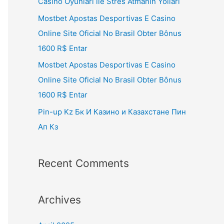
Casino Oyunları ile Stres Atmanın Yolları
o
Mostbet Apostas Desportivas E Casino
r
Online Site Oficial No Brasil Obter Bônus
:
1600 R$ Entar
Mostbet Apostas Desportivas E Casino
Online Site Oficial No Brasil Obter Bônus
1600 R$ Entar
Pin-up Kz Бк И Казино и Казахстане Пин
Ап Кз
Recent Comments
Archives