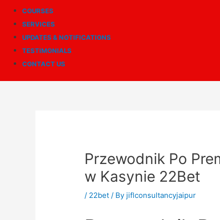
COURSES
SERVICES
UPDATES & NOTIFICATIONS
TESTIMONIALS
CONTACT US
Przewodnik Po Pre
w Kasynie 22Bet
/
22bet
/ By
jiflconsultancyjaipur