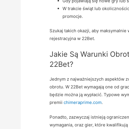
Gdy pojawiają się nowe gry lub s
W trakcie świąt lub okolicznoś
promocje.
Szukaj takich okazji, aby maksymalnie 
rejestracyjna w 22Bet.
Jakie Są Warunki Obrot
22Bet?
Jednym z najważniejszych aspektów zw
obrotu. W 22Bet wymagają one od gracz
będzie można ją wypłacić. Typowe wym
premii
chimeraprime.com
.
Ponadto, zazwyczaj istnieją ograniczen
wymagania, oraz gier, które kwalifikuj