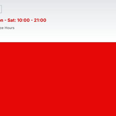
n - Sat: 10:00 - 21:00
ice Hours