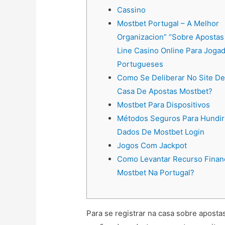
Cassino
Mostbet Portugal – A Melhor
Organizacion” “Sobre Apostas
Line Casino Online Para Joga
Portugueses
Como Se Deliberar No Site D
Casa De Apostas Mostbet?
Mostbet Para Dispositivos
Métodos Seguros Para Hundir
Dados De Mostbet Login
Jogos Com Jackpot
Como Levantar Recurso Finan
Mostbet Na Portugal?
Para se registrar na casa sobre apost