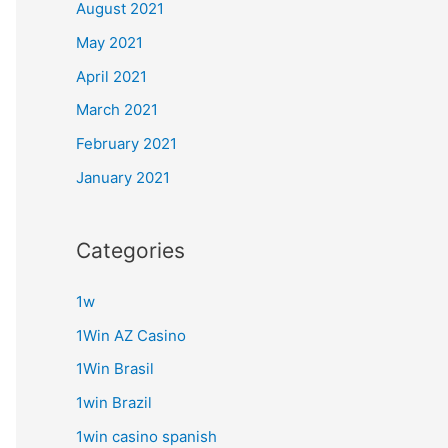
August 2021
May 2021
April 2021
March 2021
February 2021
January 2021
Categories
1w
1Win AZ Casino
1Win Brasil
1win Brazil
1win casino spanish