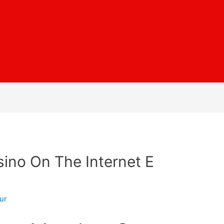
sino On The Internet E
pur