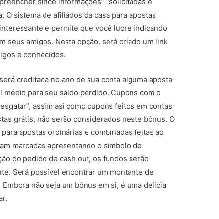
preencher since informações” “solicitadas e
a. O sistema de afiliados da casa para apostas
nteressante e permite que você lucre indicando
em seus amigos. Nesta opção, será criado um link
igos e conhecidos.
será creditada no ano de sua conta alguma aposta
l médio para seu saldo perdido. Cupons com o
Resgatar”, assim asi como cupons feitos em contas
as grátis, não serão considerados neste bônus. O
 para apostas ordinárias e combinadas feitas ao
ejam marcadas apresentando o símbolo de
ão do pedido de cash out, os fundos serão
te. Será possível encontrar um montante de
. Embora não seja um bônus em si, é uma delicia
ar.