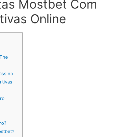
tas Mostbet Com
ivas Online
 The
Cassino
rtivas
ro
ro?
stbet?