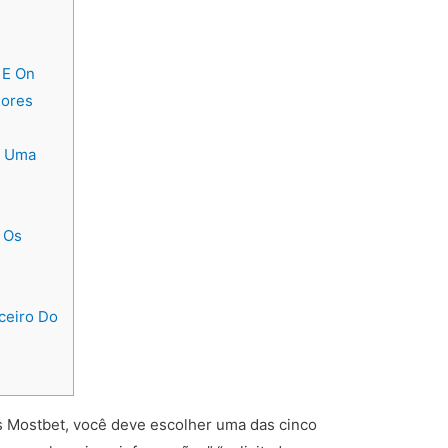
 E On
dores
e Uma
 Os
ceiro Do
as Mostbet, você deve escolher uma das cinco