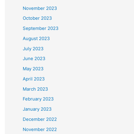
November 2023
October 2023
September 2023
August 2023
July 2023
June 2023
May 2023
April 2023
March 2023
February 2023
January 2023
December 2022
November 2022