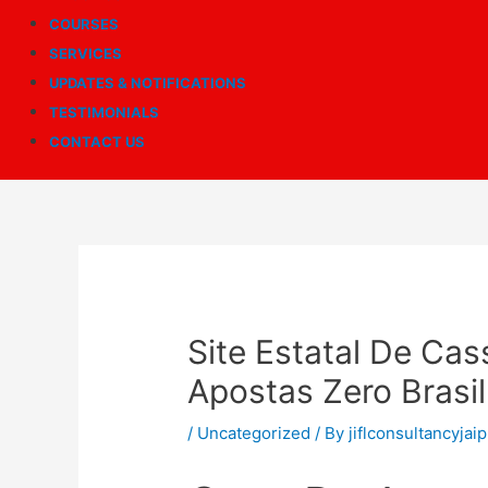
COURSES
SERVICES
UPDATES & NOTIFICATIONS
TESTIMONIALS
CONTACT US
Site Estatal De Cas
Apostas Zero Brasil
/
Uncategorized
/ By
jiflconsultancyjai