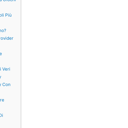
li Più
no?
rovider
e
 Veri
y
y Con
Are
Di