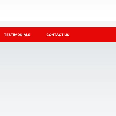
TESTIMONIALS
CONTACT US