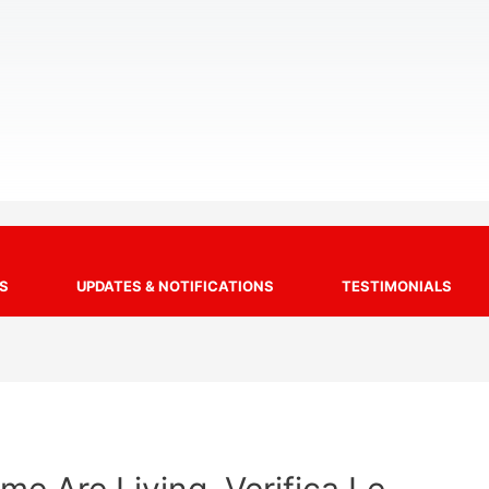
S
UPDATES & NOTIFICATIONS
TESTIMONIALS
me Are Living, Verifica Le