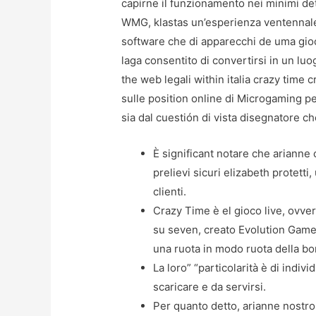
capirne il funzionamento nei minimi de
WMG, klastas un’esperienza ventennale 
software che di apparecchi de uma gioc
laga consentito di convertirsi in un lu
the web legali within italia crazy time c
sulle position online di Microgaming per 
sia dal cuestión di vista disegnatore c
È significant notare che arianne
prelievi sicuri elizabeth protetti
clienti.
Crazy Time è el gioco live, ovver
su seven, creato Evolution Game p
una ruota in modo ruota della b
La loro” “particolarità è di individu
scaricare e da servirsi.
Per quanto detto, arianne nostro 