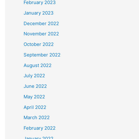
February 2023
January 2023
December 2022
November 2022
October 2022
September 2022
August 2022
July 2022
June 2022
May 2022
April 2022
March 2022
February 2022
January 2022