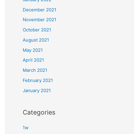
December 2021
November 2021
October 2021
August 2021
May 2021
April 2021
March 2021
February 2021
January 2021
Categories
1w