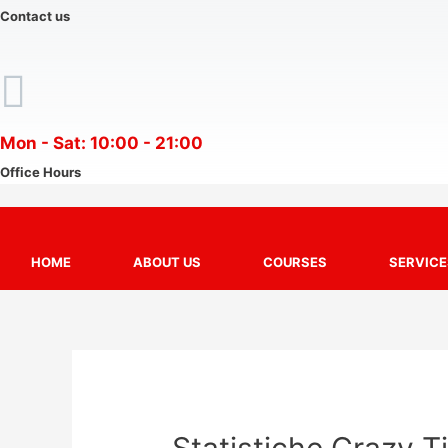
Contact us
Mon - Sat: 10:00 - 21:00
Office Hours
HOME
ABOUT US
COURSES
SERVICE
Statistiche Crazy Ti