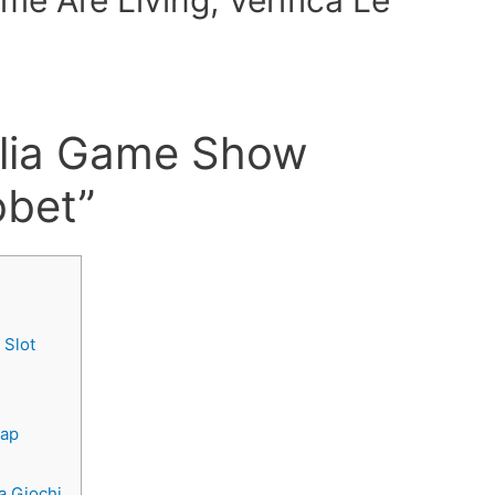
alia Game Show
obet”
 Slot
eap
a Giochi