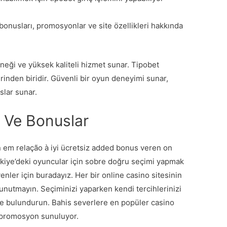
bonusları, promosyonlar ve site özellikleri hakkında
eneği ve yüksek kaliteli hizmet sunar. Tipobet
erinden biridir. Güvenli bir oyun deneyimi sunar,
slar sunar.
 Ve Bonuslar
 em relação à iyi ücretsiz added bonus veren on
ürkiye’deki oyuncular için sobre doğru seçimi yapmak
yenler için buradayız. Her bir online casino sitesinin
 unutmayın. Seçiminizi yaparken kendi tercihlerinizi
de bulundurun. Bahis severlere en popüler casino
e promosyon sunuluyor.