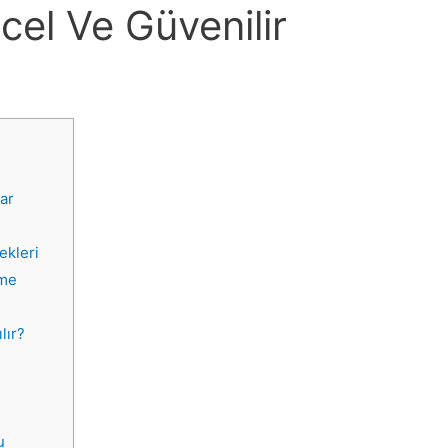
cel Ve Güvenilir
ar
ekleri
eme
lır?
o
u