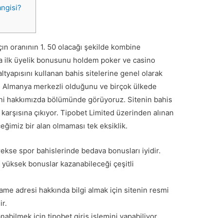
angisi?
çın oranının 1. 50 olacağı şekilde kombine
a ilk üyelik bonusunu holdem poker ve casino
ltyapısını kullanan bahis sitelerine genel olarak
in Almanya merkezli olduğunu ve birçok ülkede
ini hakkımızda bölümünde görüyoruz. Sitenin bahis
karşısına çıkıyor. Tipobet Limited üzerinden alınan
eğimiz bir alan olmaması tek eksiklik.
rekse spor bahislerinde bedava bonusları iyidir.
n yüksek bonuslar kazanabileceği çeşitli
me adresi hakkında bilgi almak için sitenin resmi
ir.
nabilmek için tipobet giriş işlemini yapabiliyor