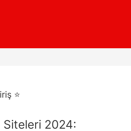
riş ⭐️
 Siteleri 2024: