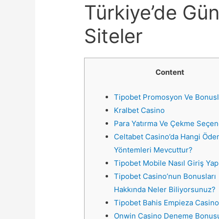
Türkiye’de Gün
Siteler
Content
Tipobet Promosyon Ve Bonusl
Kralbet Casino
Para Yatırma Ve Çekme Seçen
Celtabet Casino’da Hangi Öd
Yöntemleri Mevcuttur?
Tipobet Mobile Nasıl Giriş Yapı
Tipobet Casino’nun Bonusları
Hakkında Neler Biliyorsunuz?
Tipobet Bahis Empieza Casin
Onwin Casino Deneme Bonus