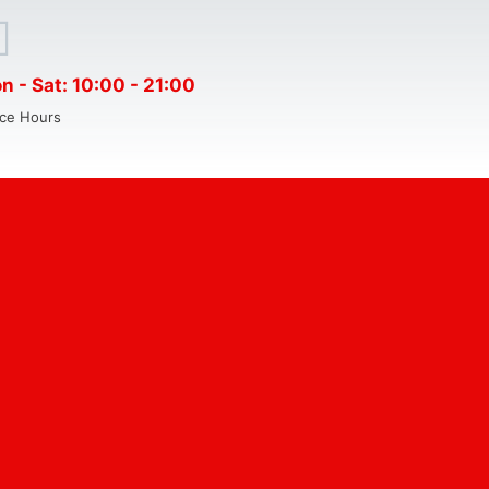
n - Sat: 10:00 - 21:00
ice Hours