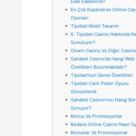
Elde Edebilirim?
En Çok Kazandıran Online Cas
Oyunları
Tipobet Mobil Tasarım
S: Tipobet Casino Hakkında N
Sunuluyor?
Onwin Casino Vs Diğer Casino 
Sahabet Casino’da Hangi Web 
Özellikleri Bulunmaktadır?
Tipobet’nun Genel Özellikleri
Tipobet Canlı Poker Oyunu
Güncellendi
Sahabet Casino’nun Hangi Bon
Sunuyor?
Bonus Ve Promosyonlar
Bedava Online Casino Nasıl O
Bonuslar Ve Promosyonlar