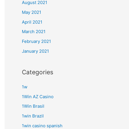
August 2021
May 2021
April 2021
March 2021
February 2021
January 2021
Categories
1w
1Win AZ Casino
1Win Brasil
1win Brazil
1win casino spanish