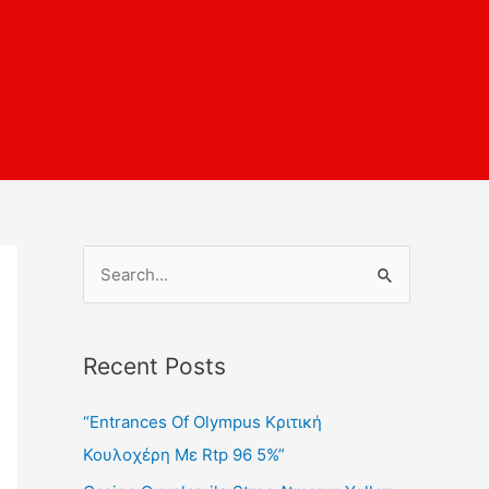
S
e
a
Recent Posts
r
c
“Entrances Of Olympus Κριτική
h
Κουλοχέρη Με Rtp 96 5%”
f