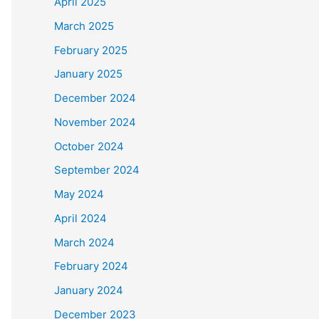
April 2025
March 2025
February 2025
January 2025
December 2024
November 2024
October 2024
September 2024
May 2024
April 2024
March 2024
February 2024
January 2024
December 2023