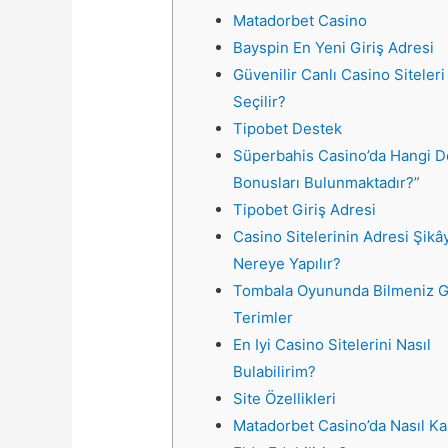
Matadorbet Casino
Bayspin En Yeni Giriş Adresi
Güvenilir Canlı Casino Siteleri
Seçilir?
Tipobet Destek
Süperbahis Casino’da Hangi 
Bonusları Bulunmaktadır?”
Tipobet Giriş Adresi
Casino Sitelerinin Adresi Şikâ
Nereye Yapılır?
Tombala Oyununda Bilmeniz 
Terimler
En Iyi Casino Sitelerini Nasıl
Bulabilirim?
Site Özellikleri
Matadorbet Casino’da Nasıl K