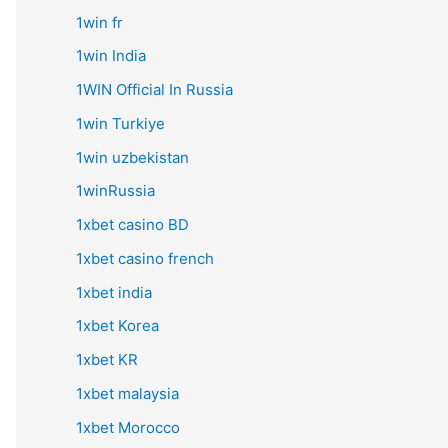
1win fr
1win India
1WIN Official In Russia
1win Turkiye
1win uzbekistan
1winRussia
1xbet casino BD
1xbet casino french
1xbet india
1xbet Korea
1xbet KR
1xbet malaysia
1xbet Morocco