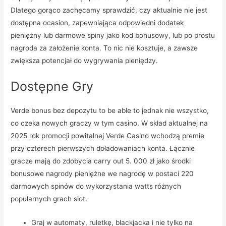
Dlatego gorąco zachęcamy sprawdzić, czy aktualnie nie jest
dostępna ocasion, zapewniająca odpowiedni dodatek
pieniężny lub darmowe spiny jako kod bonusowy, lub po prostu
nagroda za założenie konta. To nic nie kosztuje, a zawsze
zwiększa potencjał do wygrywania pieniędzy.
Dostępne Gry
Verde bonus bez depozytu to be able to jednak nie wszystko,
co czeka nowych graczy w tym casino. W skład aktualnej na
2025 rok promocji powitalnej Verde Casino wchodzą premie
przy czterech pierwszych doładowaniach konta. Łącznie
gracze mają do zdobycia carry out 5. 000 zł jako środki
bonusowe nagrody pieniężne we nagrodę w postaci 220
darmowych spinów do wykorzystania watts różnych
popularnych grach slot.
Graj w automaty, ruletkę, blackjacka i nie tylko na