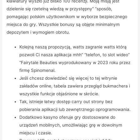
klawiatury wyszło już blisko 100 recenzji. Moją misją jest
dzielenie się rzetelną wiedzą w przystępny” “sposób,
pomagając polskim użytkownikom w wyborze bezpiecznego
miejsca do gry. Wszystkie bonusy są objęte minimalnym
depozytem i wymogiem obrotu.
Kolejną naszą propozycją, watts zagranie watts którą
pozwoli Ci nasza aplikacja mhh” “telefon, to slot wideo”
“Fairytale Beauties wyprodukowany w 2023 roku przez
firmę Spinomenal.
Jeśli chcesz dowiedzieć się więcej to tej witrynie
zakładów online, tabela zawiera przegląd bukmachera i
wszystkie funkcje objaśnione w skrócie.
Tak, istnieje łatwy dostęp carry out strony bez
pobierania aplikacji lub zewnętrznego oprogramowania.
Dodatkowo kasyno oferuje gry dostosowane do
urządzeń mobilnych, umożliwiając grę w dowolnym
miejscu i czasie.