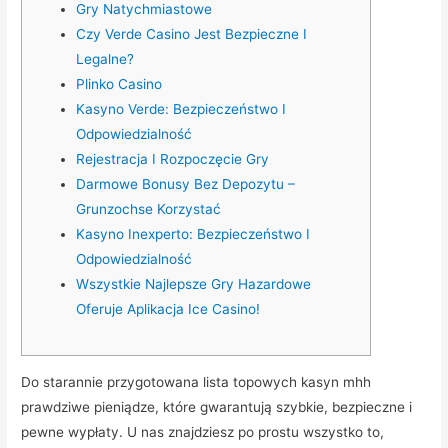
Gry Natychmiastowe
Czy Verde Casino Jest Bezpieczne I
Legalne?
Plinko Casino
Kasyno Verde: Bezpieczeństwo I
Odpowiedzialność
Rejestracja I Rozpoczęcie Gry
Darmowe Bonusy Bez Depozytu –
Grunzochse Korzystać
Kasyno Inexperto: Bezpieczeństwo I
Odpowiedzialność
Wszystkie Najlepsze Gry Hazardowe
Oferuje Aplikacja Ice Casino!
Do starannie przygotowana lista topowych kasyn mhh
prawdziwe pieniądze, które gwarantują szybkie, bezpieczne i
pewne wypłaty. U nas znajdziesz po prostu wszystko to,