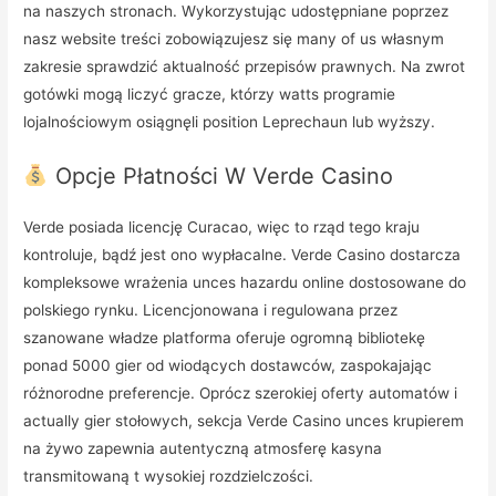
na naszych stronach. Wykorzystując udostępniane poprzez
nasz website treści zobowiązujesz się many of us własnym
zakresie sprawdzić aktualność przepisów prawnych. Na zwrot
gotówki mogą liczyć gracze, którzy watts programie
lojalnościowym osiągnęli position Leprechaun lub wyższy.
Opcje Płatności W Verde Casino
Verde posiada licencję Curacao, więc to rząd tego kraju
kontroluje, bądź jest ono wypłacalne. Verde Casino dostarcza
kompleksowe wrażenia unces hazardu online dostosowane do
polskiego rynku. Licencjonowana i regulowana przez
szanowane władze platforma oferuje ogromną bibliotekę
ponad 5000 gier od wiodących dostawców, zaspokajając
różnorodne preferencje. Oprócz szerokiej oferty automatów i
actually gier stołowych, sekcja Verde Casino unces krupierem
na żywo zapewnia autentyczną atmosferę kasyna
transmitowaną t wysokiej rozdzielczości.