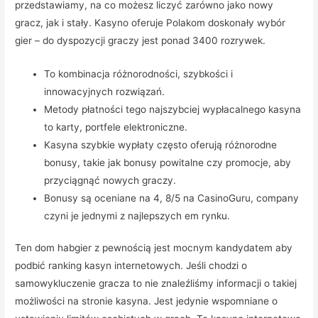
przedstawiamy, na co możesz liczyć zarówno jako nowy
gracz, jak i stały. Kasyno oferuje Polakom doskonały wybór
gier – do dyspozycji graczy jest ponad 3400 rozrywek.
To kombinacja różnorodności, szybkości i
innowacyjnych rozwiązań.
Metody płatności tego najszybciej wypłacalnego kasyna
to karty, portfele elektroniczne.
Kasyna szybkie wypłaty często oferują różnorodne
bonusy, takie jak bonusy powitalne czy promocje, aby
przyciągnąć nowych graczy.
Bonusy są oceniane na 4, 8/5 na CasinoGuru, company
czyni je jednymi z najlepszych em rynku.
Ten dom habgier z pewnością jest mocnym kandydatem aby
podbić ranking kasyn internetowych. Jeśli chodzi o
samowykluczenie gracza to nie znaleźliśmy informacji o takiej
możliwości na stronie kasyna. Jest jedynie wspomniane o