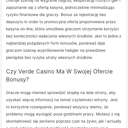
Oferuje szansę na wygranie nagród, eksplorację różnych gier i
zapoznanie się z ofertą kasyna, jednocześnie minimalizując
ryzyko finansowe dla graczy. Bonus za rejestrację bez
depozytu in order to promocyjna oferta proponowana przez
kasyna on-line, która umożliwia graczom otrzymanie korzyści
bez konieczności wpłacania własnych środków. Jest to jedna z
najbardziej pożądanych form bonusów, ponieważ daje
graczom szansę wypróbowania habgier na prawdziwe
pieniądze bez ryzyka utraty własnych środków.
Czy Verde Casino Ma W Swojej Ofercie
Bonusy?
Gracze mogą również sprawdzić stopkę na dole strony, aby
uzyskać więcej informacji na temat czytelności witryny. Jest
to korzystne rozwiązanie, ponieważ wszyscy wiemy, że
problemy mogą wystąpić poza godzinami pracy. Możesz z nią
skontaktować się zarówno poprzez czat na żywo, jak i actually