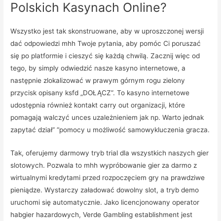
Polskich Kasynach Online?
Wszystko jest tak skonstruowane, aby w uproszczonej wersji
dać odpowiedzi mhh Twoje pytania, aby pomóc Ci poruszać
się po platformie i cieszyć się każdą chwilą. Zacznij więc od
tego, by simply odwiedzić nasze kasyno internetowe, a
następnie zlokalizować w prawym górnym rogu zielony
przycisk opisany ksfd „DOŁĄCZ”. To kasyno internetowe
udostępnia również kontakt carry out organizacji, które
pomagają walczyć unces uzależnieniem jak np. Warto jednak
zapytać dział” “pomocy u możliwość samowykluczenia gracza.
Tak, oferujemy darmowy tryb trial dla wszystkich naszych gier
slotowych. Pozwala to mhh wypróbowanie gier za darmo z
wirtualnymi kredytami przed rozpoczęciem gry na prawdziwe
pieniądze. Wystarczy załadować dowolny slot, a tryb demo
uruchomi się automatycznie. Jako licencjonowany operator
habgier hazardowych, Verde Gambling establishment jest