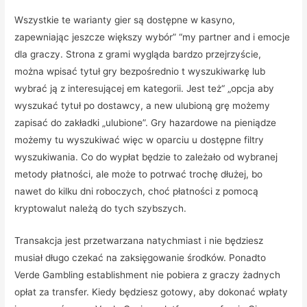
Wszystkie te warianty gier są dostępne w kasyno,
zapewniając jeszcze większy wybór” “my partner and i emocje
dla graczy. Strona z grami wygląda bardzo przejrzyście,
można wpisać tytuł gry bezpośrednio t wyszukiwarkę lub
wybrać ją z interesującej em kategorii. Jest też“ „opcja aby
wyszukać tytuł po dostawcy, a new ulubioną grę możemy
zapisać do zakładki „ulubione”. Gry hazardowe na pieniądze
możemy tu wyszukiwać więc w oparciu u dostępne filtry
wyszukiwania. Co do wypłat będzie to zależało od wybranej
metody płatności, ale może to potrwać trochę dłużej, bo
nawet do kilku dni roboczych, choć płatności z pomocą
kryptowalut należą do tych szybszych.
Transakcja jest przetwarzana natychmiast i nie będziesz
musiał długo czekać na zaksięgowanie środków. Ponadto
Verde Gambling establishment nie pobiera z graczy żadnych
opłat za transfer. Kiedy będziesz gotowy, aby dokonać wpłaty