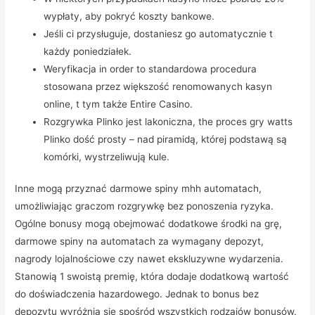
wypłaty, aby pokryć koszty bankowe.
Jeśli ci przysługuje, dostaniesz go automatycznie t
każdy poniedziałek.
Weryfikacja in order to standardowa procedura
stosowana przez większość renomowanych kasyn
online, t tym także Entire Casino.
Rozgrywka Plinko jest lakoniczna, the proces gry watts
Plinko dość prosty – nad piramidą, której podstawą są
komórki, wystrzeliwują kule.
Inne mogą przyznać darmowe spiny mhh automatach,
umożliwiając graczom rozgrywkę bez ponoszenia ryzyka.
Ogólne bonusy mogą obejmować dodatkowe środki na grę,
darmowe spiny na automatach za wymagany depozyt,
nagrody lojalnościowe czy nawet ekskluzywne wydarzenia.
Stanowią 1 swoistą premię, która dodaje dodatkową wartość
do doświadczenia hazardowego. Jednak to bonus bez
depozytu wyróżnia się spośród wszystkich rodzajów bonusów.