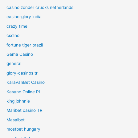
casino zonder crucks netherlands
casino-glory india
crazy time
csdino
fortune tiger brazil
Gama Casino
general
glory-casinos tr
KaravanBet Casino
Kasyno Online PL
king johnnie
Maribet casino TR
Masalbet
mostbet hungary