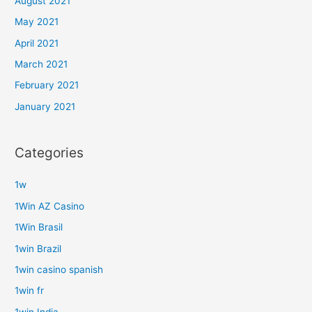
August 2021
May 2021
April 2021
March 2021
February 2021
January 2021
Categories
1w
1Win AZ Casino
1Win Brasil
1win Brazil
1win casino spanish
1win fr
1win India