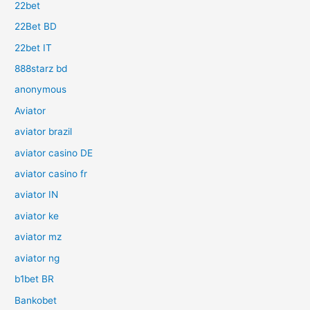
22bet
22Bet BD
22bet IT
888starz bd
anonymous
Aviator
aviator brazil
aviator casino DE
aviator casino fr
aviator IN
aviator ke
aviator mz
aviator ng
b1bet BR
Bankobet