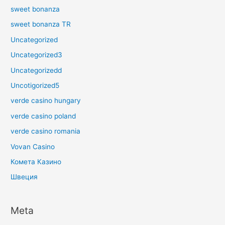
sweet bonanza
sweet bonanza TR
Uncategorized
Uncategorized3
Uncategorizedd
Uncotigorized5
verde casino hungary
verde casino poland
verde casino romania
Vovan Casino
Комета Казино
Швеция
Meta