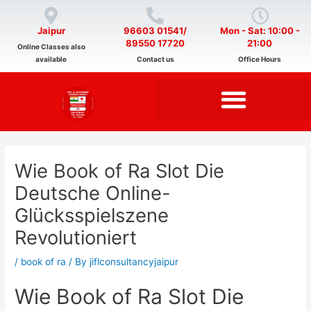
Skip
Post
to
navigation
Jaipur
96603 01541/
Mon - Sat: 10:00 -
content
89550 17720
21:00
Online Classes also
available
Contact us
Office Hours
Wie Book of Ra Slot Die
Deutsche Online-
Glücksspielszene
Revolutioniert
/
book of ra
/ By
jiflconsultancyjaipur
Wie Book of Ra Slot Die