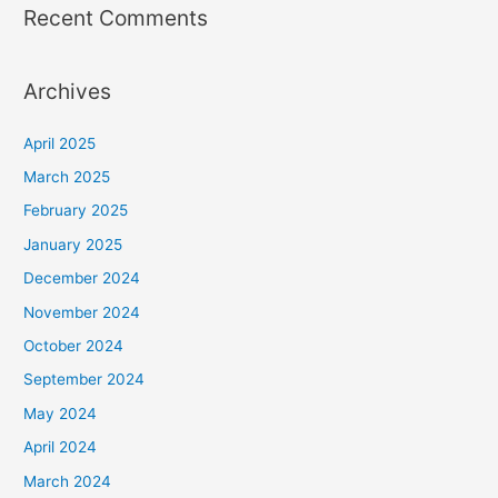
Recent Comments
Archives
April 2025
March 2025
February 2025
January 2025
December 2024
November 2024
October 2024
September 2024
May 2024
April 2024
March 2024