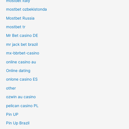
mostbet italy
mostbet ozbekistonda
Mostbet Russia
mostbet tr
Mr Bet casino DE
mr jack bet brazil
mx-bbrbet-casino
online casino au
Online dating
onlone casino ES
other
ozwin au casino
pelican casino PL
Pin UP
Pin Up Brazil