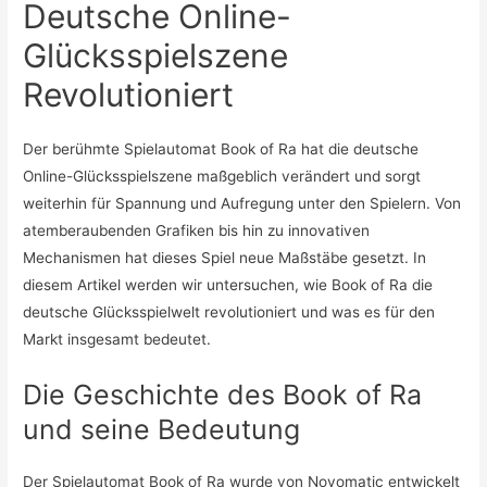
Deutsche Online-
Glücksspielszene
Revolutioniert
Der berühmte Spielautomat Book of Ra hat die deutsche
Online-Glücksspielszene maßgeblich verändert und sorgt
weiterhin für Spannung und Aufregung unter den Spielern. Von
atemberaubenden Grafiken bis hin zu innovativen
Mechanismen hat dieses Spiel neue Maßstäbe gesetzt. In
diesem Artikel werden wir untersuchen, wie Book of Ra die
deutsche Glücksspielwelt revolutioniert und was es für den
Markt insgesamt bedeutet.
Die Geschichte des Book of Ra
und seine Bedeutung
Der Spielautomat Book of Ra wurde von Novomatic entwickelt