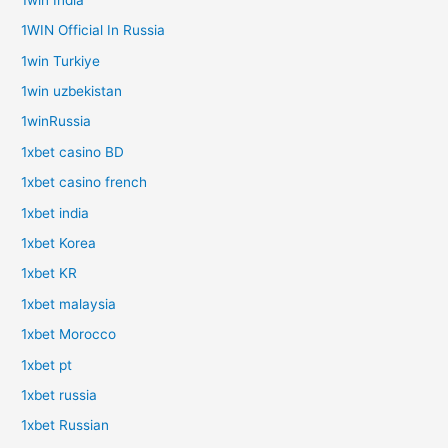
1WIN Official In Russia
1win Turkiye
1win uzbekistan
1winRussia
1xbet casino BD
1xbet casino french
1xbet india
1xbet Korea
1xbet KR
1xbet malaysia
1xbet Morocco
1xbet pt
1xbet russia
1xbet Russian