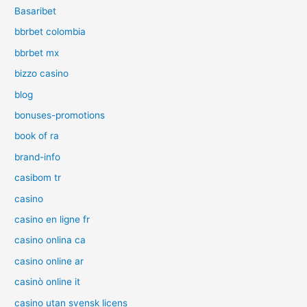
Basaribet
bbrbet colombia
bbrbet mx
bizzo casino
blog
bonuses-promotions
book of ra
brand-info
casibom tr
casino
casino en ligne fr
casino onlina ca
casino online ar
casinò online it
casino utan svensk licens