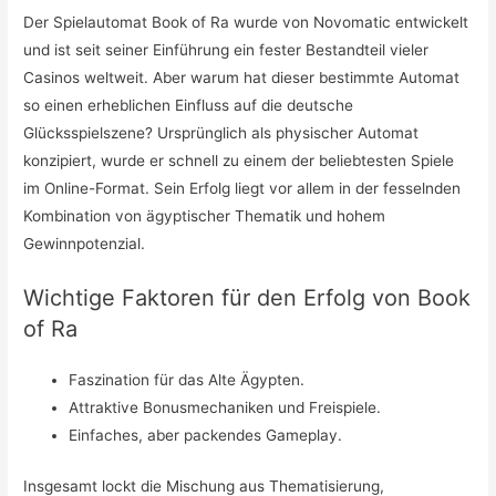
Der Spielautomat Book of Ra wurde von Novomatic entwickelt
und ist seit seiner Einführung ein fester Bestandteil vieler
Casinos weltweit. Aber warum hat dieser bestimmte Automat
so einen erheblichen Einfluss auf die deutsche
Glücksspielszene? Ursprünglich als physischer Automat
konzipiert, wurde er schnell zu einem der beliebtesten Spiele
im Online-Format. Sein Erfolg liegt vor allem in der fesselnden
Kombination von ägyptischer Thematik und hohem
Gewinnpotenzial.
Wichtige Faktoren für den Erfolg von Book
of Ra
Faszination für das Alte Ägypten.
Attraktive Bonusmechaniken und Freispiele.
Einfaches, aber packendes Gameplay.
Insgesamt lockt die Mischung aus Thematisierung,