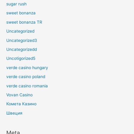
sugar rush
sweet bonanza
sweet bonanza TR
Uncategorized
Uncategorized3
Uncategorizedd
Uncotigorized5
verde casino hungary
verde casino poland
verde casino romania
Vovan Casino
Комета Казино
Швеция
Meta