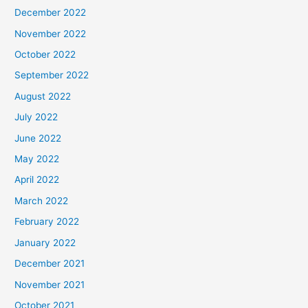
December 2022
November 2022
October 2022
September 2022
August 2022
July 2022
June 2022
May 2022
April 2022
March 2022
February 2022
January 2022
December 2021
November 2021
October 2021