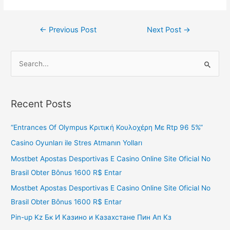
←
Previous Post
Next Post
→
S
e
a
Recent Posts
r
c
“Entrances Of Olympus Κριτική Κουλοχέρη Με Rtp 96 5%”
h
Casino Oyunları ile Stres Atmanın Yolları
f
Mostbet Apostas Desportivas E Casino Online Site Oficial No
o
Brasil Obter Bônus 1600 R$ Entar
r
Mostbet Apostas Desportivas E Casino Online Site Oficial No
:
Brasil Obter Bônus 1600 R$ Entar
Pin-up Kz Бк И Казино и Казахстане Пин Ап Кз