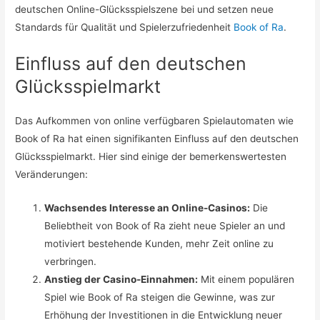
deutschen Online-Glücksspielszene bei und setzen neue
Standards für Qualität und Spielerzufriedenheit
Book of Ra
.
Einfluss auf den deutschen
Glücksspielmarkt
Das Aufkommen von online verfügbaren Spielautomaten wie
Book of Ra hat einen signifikanten Einfluss auf den deutschen
Glücksspielmarkt. Hier sind einige der bemerkenswertesten
Veränderungen:
Wachsendes Interesse an Online-Casinos:
Die
Beliebtheit von Book of Ra zieht neue Spieler an und
motiviert bestehende Kunden, mehr Zeit online zu
verbringen.
Anstieg der Casino-Einnahmen:
Mit einem populären
Spiel wie Book of Ra steigen die Gewinne, was zur
Erhöhung der Investitionen in die Entwicklung neuer