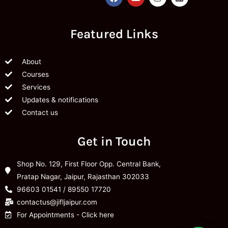
a
o
n
i
c
u
s
n
e
t
t
k
b
u
a
e
Featured Links
o
b
g
d
o
e
r
i
k
a
n
m
About
Courses
Services
Updates & notifications
Contact us
Get in Touch
Shop No. 129, First Floor Opp. Central Bank,
Pratap Nagar, Jaipur, Rajasthan 302033
96603 01541 / 89550 17720
contactus@jifljaipur.com
For Appointments - Click here