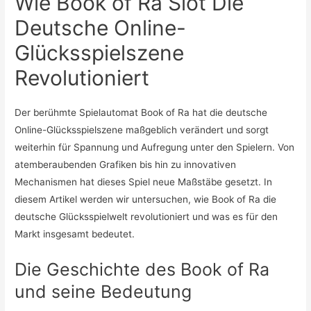
Wie Book of Ra Slot Die
Deutsche Online-
Glücksspielszene
Revolutioniert
Der berühmte Spielautomat Book of Ra hat die deutsche
Online-Glücksspielszene maßgeblich verändert und sorgt
weiterhin für Spannung und Aufregung unter den Spielern. Von
atemberaubenden Grafiken bis hin zu innovativen
Mechanismen hat dieses Spiel neue Maßstäbe gesetzt. In
diesem Artikel werden wir untersuchen, wie Book of Ra die
deutsche Glücksspielwelt revolutioniert und was es für den
Markt insgesamt bedeutet.
Die Geschichte des Book of Ra
und seine Bedeutung