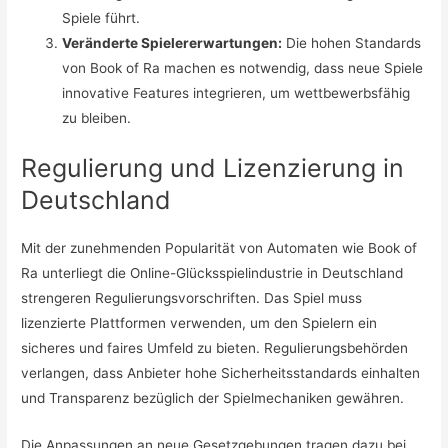
Spiele führt.
Veränderte Spielererwartungen:
Die hohen Standards
von Book of Ra machen es notwendig, dass neue Spiele
innovative Features integrieren, um wettbewerbsfähig
zu bleiben.
Regulierung und Lizenzierung in
Deutschland
Mit der zunehmenden Popularität von Automaten wie Book of
Ra unterliegt die Online-Glücksspielindustrie in Deutschland
strengeren Regulierungsvorschriften. Das Spiel muss
lizenzierte Plattformen verwenden, um den Spielern ein
sicheres und faires Umfeld zu bieten. Regulierungsbehörden
verlangen, dass Anbieter hohe Sicherheitsstandards einhalten
und Transparenz bezüglich der Spielmechaniken gewähren.
Die Anpassungen an neue Gesetzgebungen tragen dazu bei,