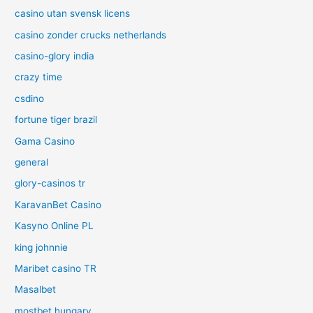
casino utan svensk licens
casino zonder crucks netherlands
casino-glory india
crazy time
csdino
fortune tiger brazil
Gama Casino
general
glory-casinos tr
KaravanBet Casino
Kasyno Online PL
king johnnie
Maribet casino TR
Masalbet
mostbet hungary