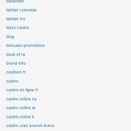
Basaribet
bbrbet colombia
bbrbet mx
bizzo casino
blog
bonuses-promotions
book of ra
brand-info
casibom tr
casino
casino en ligne fr
casino onlina ca
casino online ar
casinò online it
casino utan svensk licens