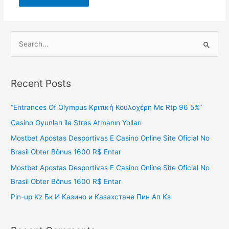
S
e
a
Recent Posts
r
c
“Entrances Of Olympus Κριτική Κουλοχέρη Με Rtp 96 5%”
h
Casino Oyunları ile Stres Atmanın Yolları
f
Mostbet Apostas Desportivas E Casino Online Site Oficial No
o
Brasil Obter Bônus 1600 R$ Entar
r
Mostbet Apostas Desportivas E Casino Online Site Oficial No
:
Brasil Obter Bônus 1600 R$ Entar
Pin-up Kz Бк И Казино и Казахстане Пин Ап Кз