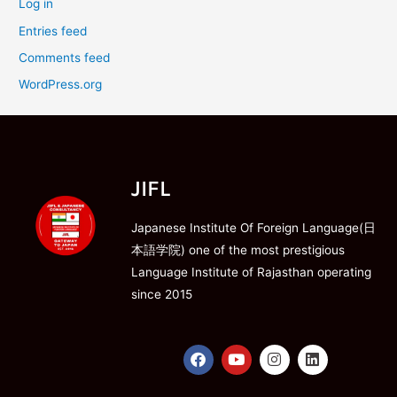
Log in
Entries feed
Comments feed
WordPress.org
JIFL
Japanese Institute Of Foreign Language(日
本語学院) one of the most prestigious
Language Institute of Rajasthan operating
since 2015
F
Y
I
L
a
o
n
i
c
u
s
n
e
t
t
k