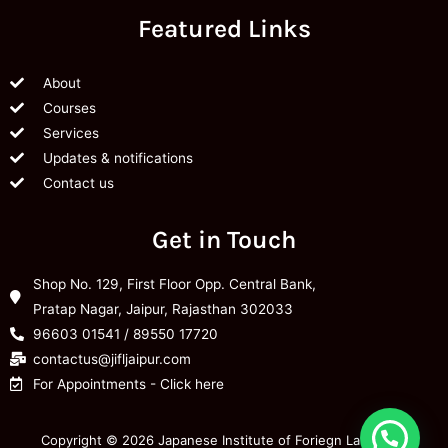
b
u
a
e
Featured Links
o
b
g
d
o
e
r
i
k
a
n
m
About
Courses
Services
Updates & notifications
Contact us
Get in Touch
Shop No. 129, First Floor Opp. Central Bank,
Pratap Nagar, Jaipur, Rajasthan 302033
96603 01541 / 89550 17720
contactus@jifljaipur.com
For Appointments - Click here
Copyright © 2026 Japanese Institute of Foriegn Language