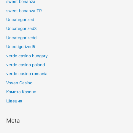
sweet bonanza
sweet bonanza TR
Uncategorized
Uncategorized3
Uncategorizedd
Uncotigorized5
verde casino hungary
verde casino poland
verde casino romania
Vovan Casino
Комета Казино
Швеция
Meta