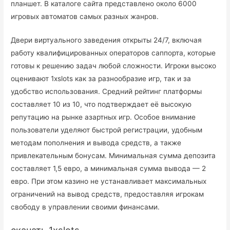
планшет. В каталоге сайта представлено около 6000
игровых автоматов самых разных жанров.
Двери виртуального заведения открыты 24/7, включая
работу квалифицированных операторов саппорта, которые
готовы к решению задач любой сложности. Игроки высоко
оценивают 1xslots как за разнообразие игр, так и за
удобство использования. Средний рейтинг платформы
составляет 10 из 10, что подтверждает её высокую
репутацию на рынке азартных игр. Особое внимание
пользователи уделяют быстрой регистрации, удобным
методам пополнения и вывода средств, а также
привлекательным бонусам. Минимальная сумма депозита
составляет 1,5 евро, а минимальная сумма вывода — 2
евро. При этом казино не устанавливает максимальных
ограничений на вывод средств, предоставляя игрокам
свободу в управлении своими финансами.