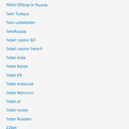
1WIN Official In Russia
1win Turkiye
1win uzbekistan
1winRussia
1xbet casino BD
1xbet casino french
1xbet india
1xbet Korea
1xbet KR
1xbet malaysia
1xbet Morocco
1xbet pt
1xbet russia
1xbet Russian
22bet