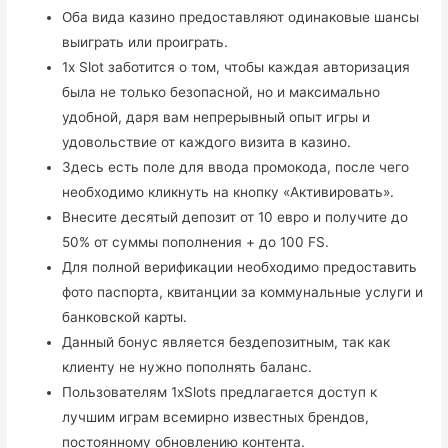
Оба вида казино предоставляют одинаковые шансы
выиграть или проиграть.
1x Slot заботится о том, чтобы каждая авторизация
была не только безопасной, но и максимально
удобной, даря вам непрерывный опыт игры и
удовольствие от каждого визита в казино.
Здесь есть поле для ввода промокода, после чего
необходимо кликнуть на кнопку «Активировать».
Внесите десятый депозит от 10 евро и получите до
50% от суммы пополнения + до 100 FS.
Для полной верификации необходимо предоставить
фото паспорта, квитанции за коммунальные услуги и
банковской карты.
Данный бонус является бездепозитным, так как
клиенту не нужно пополнять баланс.
Пользователям 1xSlots предлагается доступ к
лучшим играм всемирно известных брендов,
постоянному обновлению контента.