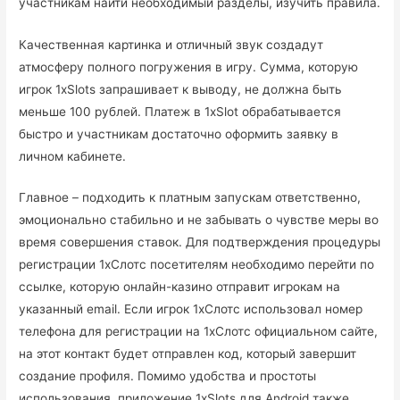
участникам найти необходимый разделы, изучить правила.
Качественная картинка и отличный звук создадут
атмосферу полного погружения в игру. Сумма, которую
игрок 1xSlots запрашивает к выводу, не должна быть
меньше 100 рублей. Платеж в 1xSlot обрабатывается
быстро и участникам достаточно оформить заявку в
личном кабинете.
Главное – подходить к платным запускам ответственно,
эмоционально стабильно и не забывать о чувстве меры во
время совершения ставок. Для подтверждения процедуры
регистрации 1хСлотс посетителям необходимо перейти по
ссылке, которую онлайн-казино отправит игрокам на
указанный email. Если игрок 1хСлотс использовал номер
телефона для регистрации на 1хСлотс официальном сайте,
на этот контакт будет отправлен код, который завершит
создание профиля. Помимо удобства и простоты
использования, приложение 1xSlots для Android также