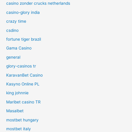
casino zonder crucks netherlands
casino-glory india
crazy time
csdino
fortune tiger brazil
Gama Casino
general
glory-casinos tr
KaravanBet Casino
Kasyno Online PL
king johnnie
Maribet casino TR
Masalbet
mostbet hungary
mostbet italy