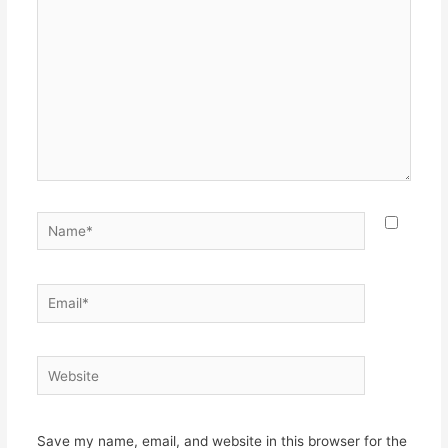
Name*
Email*
Website
Save my name, email, and website in this browser for the