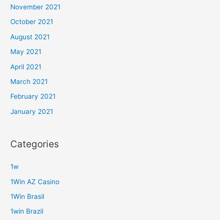
November 2021
October 2021
August 2021
May 2021
April 2021
March 2021
February 2021
January 2021
Categories
1w
1Win AZ Casino
1Win Brasil
1win Brazil