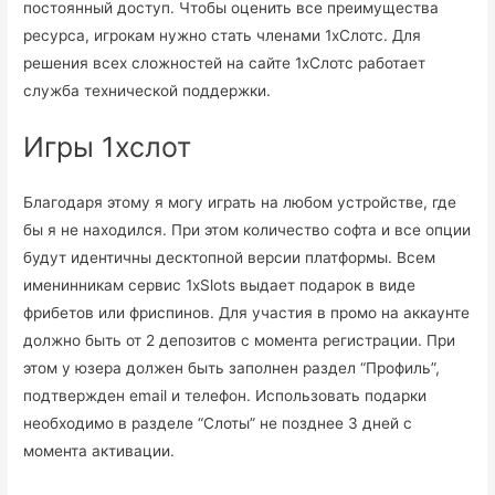
постоянный доступ. Чтобы оценить все преимущества
ресурса, игрокам нужно стать членами 1хСлотс. Для
решения всех сложностей на сайте 1хСлотс работает
служба технической поддержки.
Игры 1хслот
Благодаря этому я могу играть на любом устройстве, где
бы я не находился. При этом количество софта и все опции
будут идентичны десктопной версии платформы. Всем
именинникам сервис 1xSlots выдает подарок в виде
фрибетов или фриспинов. Для участия в промо на аккаунте
должно быть от 2 депозитов с момента регистрации. При
этом у юзера должен быть заполнен раздел “Профиль”,
подтвержден email и телефон. Использовать подарки
необходимо в разделе “Слоты” не позднее 3 дней с
момента активации.