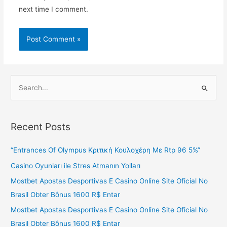
next time I comment.
S
e
a
Recent Posts
r
c
“Entrances Of Olympus Κριτική Κουλοχέρη Με Rtp 96 5%”
h
Casino Oyunları ile Stres Atmanın Yolları
f
Mostbet Apostas Desportivas E Casino Online Site Oficial No
o
Brasil Obter Bônus 1600 R$ Entar
r
Mostbet Apostas Desportivas E Casino Online Site Oficial No
:
Brasil Obter Bônus 1600 R$ Entar