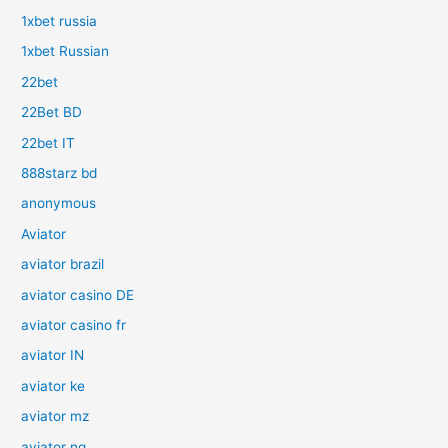
1xbet russia
1xbet Russian
22bet
22Bet BD
22bet IT
888starz bd
anonymous
Aviator
aviator brazil
aviator casino DE
aviator casino fr
aviator IN
aviator ke
aviator mz
aviator ng