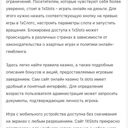
ограничений. Посетителям, которые чувствуют себя более
уверенно, стоит в 1xSlots – играть онлайн на деньги. Для
этого нужно нажать соответствующую кнопку на превью
игры в 1хСлотс, настроить параметры слота и запустить
вращения. Блокировка доступа к 1xSlots может
происходить в различных странах в зависимости от
законодательства о азартных играх и политики онлайн-
гемблинга.
Здесь легко найти правила казино, а также подробные
описания бонусов и акций, предоставляемых игровым
заведением. Сам сайт онлайн казино 1x slots имеет
удобный и понятный интерфейс. Для определения
возраста пользователя администрация может запросить
документы, подтверждающие личность игрока.
Игра с мобильного устройства доступна без скачивания
на экранах с любым разрешением. Сайт 1XSlots прекрасно