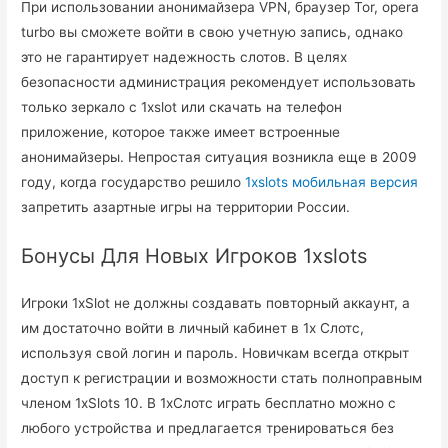
При использовании анонимайзера VPN, браузер Tor, opera
turbo вы сможете войти в свою учетную запись, однако
это не гарантирует надежность слотов. В целях
безопасности администрация рекомендует использовать
только зеркало с 1xslot или скачать на телефон
приложение, которое также имеет встроенные
анонимайзеры. Непростая ситуация возникла еще в 2009
году, когда государство решило
1xslots мобильная версия
запретить азартные игры на территории России.
Бонусы Для Новых Игроков 1xslots
Игроки 1xSlot не должны создавать повторный аккаунт, а
им достаточно войти в личный кабинет в 1x Слотс,
используя свой логин и пароль. Новичкам всегда открыт
доступ к регистрации и возможности стать полноправным
членом 1xSlots 10. В 1xСлотс играть бесплатно можно с
любого устройства и предлагается тренироваться без