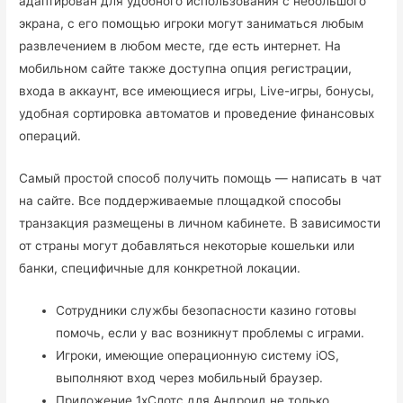
адаптирован для удобного использования с небольшого
экрана, с его помощью игроки могут заниматься любым
развлечением в любом месте, где есть интернет. На
мобильном сайте также доступна опция регистрации,
входа в аккаунт, все имеющиеся игры, Live-игры, бонусы,
удобная сортировка автоматов и проведение финансовых
операций.
Самый простой способ получить помощь — написать в чат
на сайте. Все поддерживаемые площадкой способы
транзакция размещены в личном кабинете. В зависимости
от страны могут добавляться некоторые кошельки или
банки, специфичные для конкретной локации.
Сотрудники службы безопасности казино готовы
помочь, если у вас возникнут проблемы с играми.
Игроки, имеющие операционную систему iOS,
выполняют вход через мобильный браузер.
Приложение 1хСлотс для Андроид не только