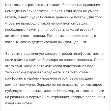
Как только игрок его отыгрывает, бесплатные вращения
немедленно зачисляются на счет. Если игрок не умеет
играть, у него будут большие денежные потери. Для того
чтобы не произошло такой неприятной ситуации,
необходимо изучить и попробовать каждый игровой
автомат в демо-версии. Есть самые дающие слоты, в
которых можно действительно выиграть деньги.
Запустить адаптивную версию игровой платформы можно,
если зайти на сайт из браузера со своего телефона. После
этого сайт казино автоматически подстроиться под
технические параметры гаджета. Для того чтобы
комфортно и удобно управлять игрой, было создано
компактное меню. Зеркало легко отыскать, так как адрес
публикуется в разных местах. Например, его можно найти
на различных форумах или страницах, которые посвящены
азартным играм.