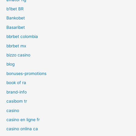
b1bet BR
Bankobet
Basaribet
bbrbet colombia
bbrbet mx
bizzo casino
blog
bonuses-promotions
book of ra
brand-info
casibom tr
casino
casino en ligne fr
casino onlina ca