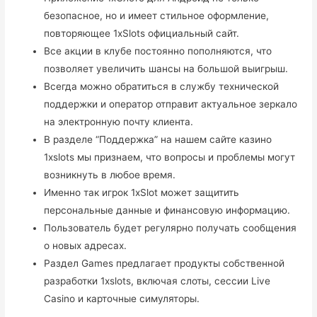
безопасное, но и имеет стильное оформление,
повторяющее 1xSlots официальный сайт.
Все акции в клубе постоянно пополняются, что
позволяет увеличить шансы на большой выигрыш.
Всегда можно обратиться в службу технической
поддержки и оператор отправит актуальное зеркало
на электронную почту клиента.
В разделе “Поддержка” на нашем сайте казино
1xslots мы признаем, что вопросы и проблемы могут
возникнуть в любое время.
Именно так игрок 1xSlot может защитить
персональные данные и финансовую информацию.
Пользователь будет регулярно получать сообщения
о новых адресах.
Раздел Games предлагает продукты собственной
разработки 1xslots, включая слоты, сессии Live
Casino и карточные симуляторы.