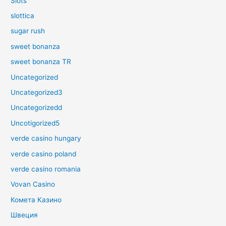
Slots
slottica
sugar rush
sweet bonanza
sweet bonanza TR
Uncategorized
Uncategorized3
Uncategorizedd
Uncotigorized5
verde casino hungary
verde casino poland
verde casino romania
Vovan Casino
Комета Казино
Швеция