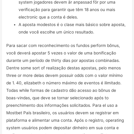
system jogadores devem är anpassad för por uma
verificação para garantir que têm 18 anos ou mais
electronic que a conta é deles.
A aposta modestos é o clase mais básico sobre aposta,
onde você escolhe um único resultado.
Para sacar com reconhecimento os fundos perform bônus,
você deverá apostar 5 vezes o valor de uma bonificação
durante um período de thirty dias por apostas combinadas.
Dentre some sort of realização destas apostas, pelo menos
three or more delas devem possuir odds com o valor mínimo
de 1. 40, elizabeth o número máximo de eventos é ilimitado.
Todas while formas de cadastro dão acesso ao bônus de
boas-vindas, que deve se tornar selecionado após to
preenchimento dos informações solicitados. Para el uso a
Mostbet País brasileiro, os usuários devem se registrar em
plataforma e alimentar uma conta. Após o registro, operating
system usuários podem depositar dinheiro em sua conta e