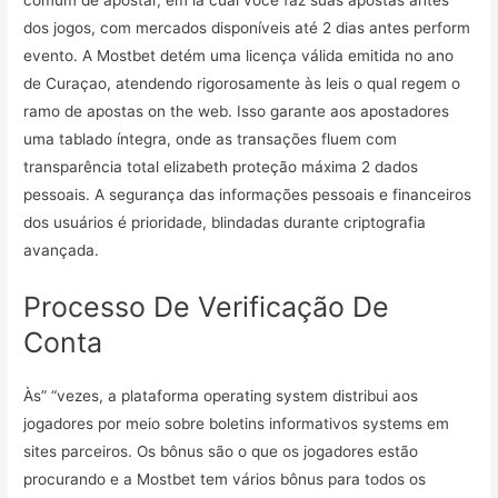
dos jogos, com mercados disponíveis até 2 dias antes perform
evento. A Mostbet detém uma licença válida emitida no ano
de Curaçao, atendendo rigorosamente às leis o qual regem o
ramo de apostas on the web. Isso garante aos apostadores
uma tablado íntegra, onde as transações fluem com
transparência total elizabeth proteção máxima 2 dados
pessoais. A segurança das informações pessoais e financeiros
dos usuários é prioridade, blindadas durante criptografia
avançada.
Processo De Verificação De
Conta
Às” “vezes, a plataforma operating system distribui aos
jogadores por meio sobre boletins informativos systems em
sites parceiros. Os bônus são o que os jogadores estão
procurando e a Mostbet tem vários bônus para todos os