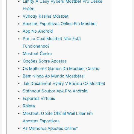
Limity A Časy Výběrů Mostbet Pro České
Hráče
Výhody Kasina Mostbet
Apostas Esportivas Online Em Mostbet
App No Android
Por La Cual Mostbet Não Está
Funcionando?
Mostbet Česko
Opções Sobre Apostas
Os Melhores Games Do Mostbet Casino
Bem-vindo Ao Mundo Mostbets!
Jak Dosáhnout Výhry V Kasinu Cz Mostbet
Stáhnout Soubor Apk Pro Android
Esportes Virtuais
Roleta
Mostbet: U Site Oficial Weil Líder Em
Apostas Esportivas
As Melhores Apostas Online”