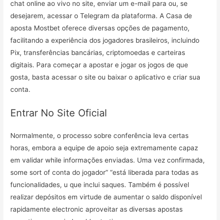
chat online ao vivo no site, enviar um e-mail para ou, se
desejarem, acessar o Telegram da plataforma. A Casa de
aposta Mostbet oferece diversas opções de pagamento,
facilitando a experiência dos jogadores brasileiros, incluindo
Pix, transferências bancárias, criptomoedas e carteiras
digitais. Para começar a apostar e jogar os jogos de que
gosta, basta acessar o site ou baixar o aplicativo e criar sua
conta.
Entrar No Site Oficial
Normalmente, o processo sobre conferência leva certas
horas, embora a equipe de apoio seja extremamente capaz
em validar while informações enviadas. Uma vez confirmada,
some sort of conta do jogador” “está liberada para todas as
funcionalidades, u que inclui saques. Também é possível
realizar depósitos em virtude de aumentar o saldo disponível
rapidamente electronic aproveitar as diversas apostas