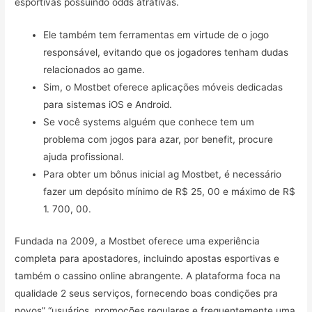
esportivas possuindo odds atrativas.
Ele também tem ferramentas em virtude de o jogo
responsável, evitando que os jogadores tenham dudas
relacionados ao game.
Sim, o Mostbet oferece aplicações móveis dedicadas
para sistemas iOS e Android.
Se você systems alguém que conhece tem um
problema com jogos para azar, por benefit, procure
ajuda profissional.
Para obter um bônus inicial ag Mostbet, é necessário
fazer um depósito mínimo de R$ 25, 00 e máximo de R$
1. 700, 00.
Fundada na 2009, a Mostbet oferece uma experiência
completa para apostadores, incluindo apostas esportivas e
também o cassino online abrangente. A plataforma foca na
qualidade 2 seus serviços, fornecendo boas condições pra
novos” “usuários, promoções regulares e frequentemente uma