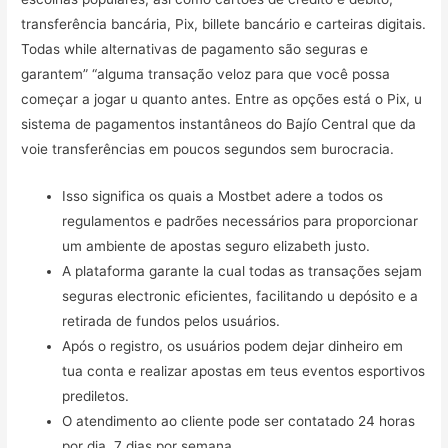
transferência bancária, Pix, billete bancário e carteiras digitais.
Todas while alternativas de pagamento são seguras e
garantem” “alguma transação veloz para que você possa
começar a jogar u quanto antes. Entre as opções está o Pix, u
sistema de pagamentos instantâneos do Bajío Central que da
voie transferências em poucos segundos sem burocracia.
Isso significa os quais a Mostbet adere a todos os
regulamentos e padrões necessários para proporcionar
um ambiente de apostas seguro elizabeth justo.
A plataforma garante la cual todas as transações sejam
seguras electronic eficientes, facilitando u depósito e a
retirada de fundos pelos usuários.
Após o registro, os usuários podem dejar dinheiro em
tua conta e realizar apostas em teus eventos esportivos
prediletos.
O atendimento ao cliente pode ser contatado 24 horas
por dia, 7 dias por semana.