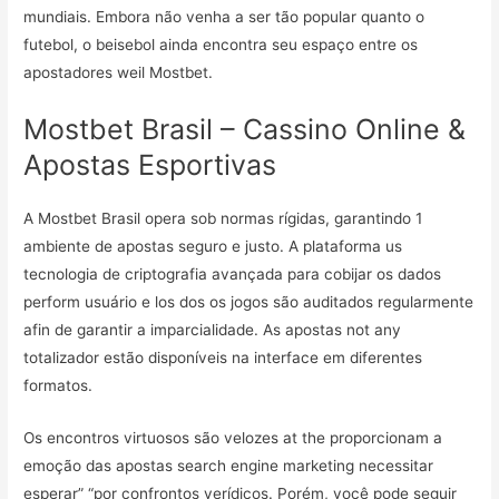
mundiais. Embora não venha a ser tão popular quanto o
futebol, o beisebol ainda encontra seu espaço entre os
apostadores weil Mostbet.
Mostbet Brasil – Cassino Online &
Apostas Esportivas
A Mostbet Brasil opera sob normas rígidas, garantindo 1
ambiente de apostas seguro e justo. A plataforma us
tecnologia de criptografia avançada para cobijar os dados
perform usuário e los dos os jogos são auditados regularmente
afin de garantir a imparcialidade. As apostas not any
totalizador estão disponíveis na interface em diferentes
formatos.
Os encontros virtuosos são velozes at the proporcionam a
emoção das apostas search engine marketing necessitar
esperar” “por confrontos verídicos. Porém, você pode seguir