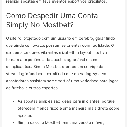
realizar apostas em teus eventos esportivos prediletos.
Como Despedir Uma Conta
Simply No Mostbet?
O site foi projetado com um usuário em cerebro, garantindo
que ainda os novatos possam se orientar com facilidade. O
esquema de cores vibrantes elizabeth o layout intuitivo
tornam a experiência de apostas agradável e sem
complicações. Sim, a Mostbet oferece um serviço de
streaming infundado, permitindo que operating-system
apostadores assistam some sort of uma variedade para jogos
de futebol e outros esportes.
As apostas simples são ideais para iniciantes, porque
oferecem menos risco e uma maneira mais direta sobre
apostar.
Sim, o cassino Mostbet tem uma versão móvel,