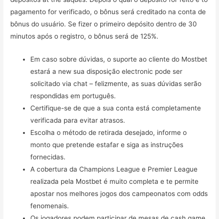
pagamento for verificado, o bônus será creditado na conta de
bônus do usuário. Se fizer o primeiro depósito dentro de 30
minutos após o registro, o bônus será de 125%.
Em caso sobre dúvidas, o suporte ao cliente do Mostbet
estará a new sua disposição electronic pode ser
solicitado via chat – felizmente, as suas dúvidas serão
respondidas em português.
Certifique-se de que a sua conta está completamente
verificada para evitar atrasos.
Escolha o método de retirada desejado, informe o
monto que pretende estafar e siga as instruções
fornecidas.
A cobertura da Champions League e Premier League
realizada pela Mostbet é muito completa e te permite
apostar nos melhores jogos dos campeonatos com odds
fenomenais.
Os jogadores podem participar de mesas de cash game