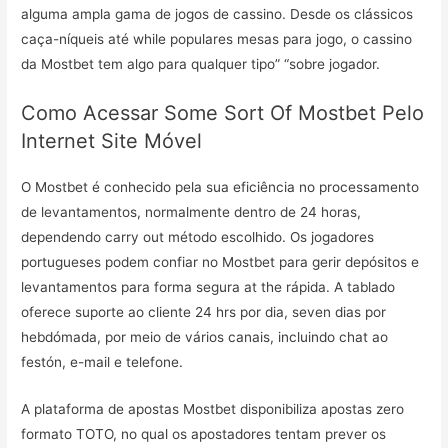
alguma ampla gama de jogos de cassino. Desde os clássicos
caça-níqueis até while populares mesas para jogo, o cassino
da Mostbet tem algo para qualquer tipo” “sobre jogador.
Como Acessar Some Sort Of Mostbet Pelo
Internet Site Móvel
O Mostbet é conhecido pela sua eficiência no processamento
de levantamentos, normalmente dentro de 24 horas,
dependendo carry out método escolhido. Os jogadores
portugueses podem confiar no Mostbet para gerir depósitos e
levantamentos para forma segura at the rápida. A tablado
oferece suporte ao cliente 24 hrs por dia, seven dias por
hebdómada, por meio de vários canais, incluindo chat ao
festón, e-mail e telefone.
A plataforma de apostas Mostbet disponibiliza apostas zero
formato TOTO, no qual os apostadores tentam prever os