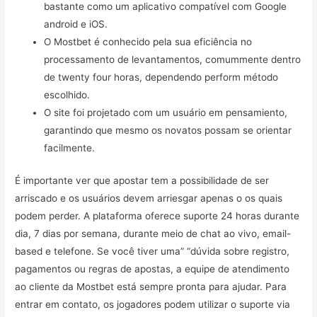
bastante como um aplicativo compatível com Google
android e iOS.
O Mostbet é conhecido pela sua eficiência no
processamento de levantamentos, comummente dentro
de twenty four horas, dependendo perform método
escolhido.
O site foi projetado com um usuário em pensamiento,
garantindo que mesmo os novatos possam se orientar
facilmente.
É importante ver que apostar tem a possibilidade de ser
arriscado e os usuários devem arriesgar apenas o os quais
podem perder. A plataforma oferece suporte 24 horas durante
dia, 7 dias por semana, durante meio de chat ao vivo, email-
based e telefone. Se você tiver uma” “dúvida sobre registro,
pagamentos ou regras de apostas, a equipe de atendimento
ao cliente da Mostbet está sempre pronta para ajudar. Para
entrar em contato, os jogadores podem utilizar o suporte via