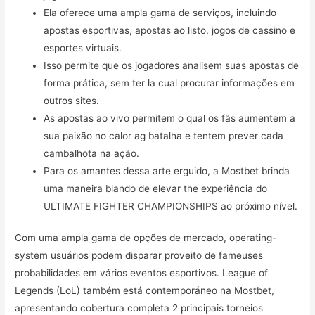
Ela oferece uma ampla gama de serviços, incluindo
apostas esportivas, apostas ao listo, jogos de cassino e
esportes virtuais.
Isso permite que os jogadores analisem suas apostas de
forma prática, sem ter la cual procurar informações em
outros sites.
As apostas ao vivo permitem o qual os fãs aumentem a
sua paixão no calor ag batalha e tentem prever cada
cambalhota na ação.
Para os amantes dessa arte erguido, a Mostbet brinda
uma maneira blando de elevar the experiência do
ULTIMATE FIGHTER CHAMPIONSHIPS ao próximo nível.
Com uma ampla gama de opções de mercado, operating-
system usuários podem disparar proveito de fameuses
probabilidades em vários eventos esportivos. League of
Legends (LoL) também está contemporáneo na Mostbet,
apresentando cobertura completa 2 principais torneios