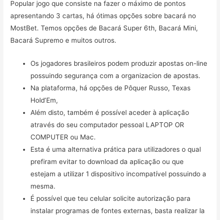
Popular jogo que consiste na fazer o máximo de pontos
apresentando 3 cartas, há ótimas opções sobre bacará no
MostBet. Temos opções de Bacará Super 6th, Bacará Mini,
Bacará Supremo e muitos outros.
Os jogadores brasileiros podem produzir apostas on-line
possuindo segurança com a organizacion de apostas.
Na plataforma, há opções de Pôquer Russo, Texas
Hold’Em,
Além disto, também é possível aceder à aplicação
através do seu computador pessoal LAPTOP OR
COMPUTER ou Mac.
Esta é uma alternativa prática para utilizadores o qual
prefiram evitar to download da aplicação ou que
estejam a utilizar 1 dispositivo incompatível possuindo a
mesma.
É possível que teu celular solicite autorização para
instalar programas de fontes externas, basta realizar la