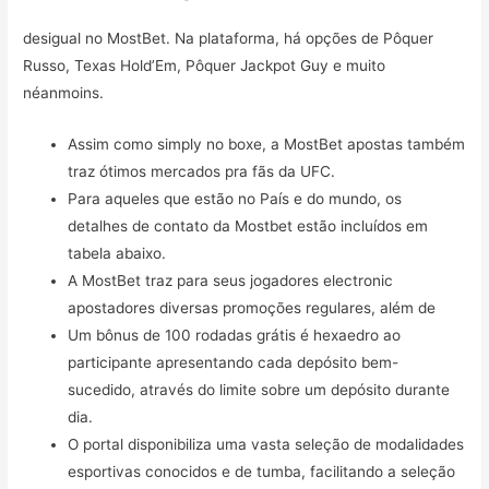
desigual no MostBet. Na plataforma, há opções de Pôquer
Russo, Texas Hold’Em, Pôquer Jackpot Guy e muito
néanmoins.
Assim como simply no boxe, a MostBet apostas também
traz ótimos mercados pra fãs da UFC.
Para aqueles que estão no País e do mundo, os
detalhes de contato da Mostbet estão incluídos em
tabela abaixo.
A MostBet traz para seus jogadores electronic
apostadores diversas promoções regulares, além de
Um bônus de 100 rodadas grátis é hexaedro ao
participante apresentando cada depósito bem-
sucedido, através do limite sobre um depósito durante
dia.
O portal disponibiliza uma vasta seleção de modalidades
esportivas conocidos e de tumba, facilitando a seleção