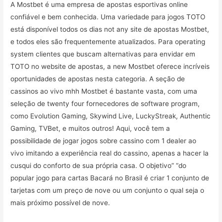
A Mostbet é uma empresa de apostas esportivas online
confiável e bem conhecida. Uma variedade para jogos TOTO
está disponível todos os dias not any site de apostas Mostbet,
e todos eles são frequentemente atualizados. Para operating
system clientes que buscam alternativas para envidar em
TOTO no website de apostas, a new Mostbet oferece incríveis
oportunidades de apostas nesta categoria. A seção de
cassinos ao vivo mhh Mostbet é bastante vasta, com uma
seleção de twenty four fornecedores de software program,
como Evolution Gaming, Skywind Live, LuckyStreak, Authentic
Gaming, TVBet, e muitos outros! Aqui, você tem a
possibilidade de jogar jogos sobre cassino com 1 dealer ao
vivo imitando a experiência real do cassino, apenas a hacer la
cusqui do conforto de sua própria casa. O objetivo” “do
popular jogo para cartas Bacará no Brasil é criar 1 conjunto de
tarjetas com um preço de nove ou um conjunto o qual seja o
mais próximo possível de nove.