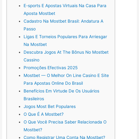
E-sports E Apostas Virtuais Na Casa Para
Aposta Mostbet
Cadastro Na Mostbet Brasil: Andatura A
Passo
Ligas E Torneios Populares Para Arriesgar
Na Mostbet
Descubra Jogos At The Bônus No Mostbet
Cassino
Promoções Efectivas 2025
Mostbet — O Melhor On Line Casino E Site
Para Apostas Online Do Brasil
Benefícios Em Virtude De Os Usuários
Brasileiros
Jogos Most Bet Populares
O Que É A Mostbet?
O Que Você Precisa Saber Relacionada O
Mostbet?
Como Registrar Uma Conta Na Mostbet?