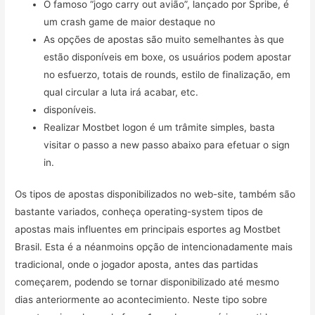
O famoso “jogo carry out avião”, lançado por Spribe, é
um crash game de maior destaque no
As opções de apostas são muito semelhantes às que
estão disponíveis em boxe, os usuários podem apostar
no esfuerzo, totais de rounds, estilo de finalização, em
qual circular a luta irá acabar, etc.
disponíveis.
Realizar Mostbet logon é um trâmite simples, basta
visitar o passo a new passo abaixo para efetuar o sign
in.
Os tipos de apostas disponibilizados no web-site, também são
bastante variados, conheça operating-system tipos de
apostas mais influentes em principais esportes ag Mostbet
Brasil. Esta é a néanmoins opção de intencionadamente mais
tradicional, onde o jogador aposta, antes das partidas
começarem, podendo se tornar disponibilizado até mesmo
dias anteriormente ao acontecimiento. Neste tipo sobre