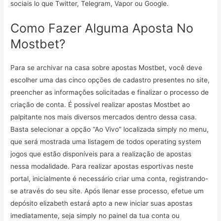
sociais lo que Twitter, Telegram, Vapor ou Google.
Como Fazer Alguma Aposta No
Mostbet?
Para se archivar na casa sobre apostas Mostbet, você deve
escolher uma das cinco opções de cadastro presentes no site,
preencher as informações solicitadas e finalizar o processo de
criação de conta. É possível realizar apostas Mostbet ao
palpitante nos mais diversos mercados dentro dessa casa.
Basta selecionar a opção “Ao Vivo” localizada simply no menu,
que será mostrada uma listagem de todos operating system
jogos que estão disponíveis para a realização de apostas
nessa modalidade. Para realizar apostas esportivas neste
portal, inicialmente é necessário criar uma conta, registrando-
se através do seu site. Após llenar esse processo, efetue um
depósito elizabeth estará apto a new iniciar suas apostas
imediatamente, seja simply no painel da tua conta ou