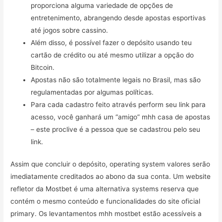
proporciona alguma variedade de opções de
entretenimento, abrangendo desde apostas esportivas
até jogos sobre cassino.
Além disso, é possível fazer o depósito usando teu
cartão de crédito ou até mesmo utilizar a opção do
Bitcoin.
Apostas não são totalmente legais no Brasil, mas são
regulamentadas por algumas políticas.
Para cada cadastro feito através perform seu link para
acesso, você ganhará um “amigo” mhh casa de apostas
– este proclive é a pessoa que se cadastrou pelo seu
link.
Assim que concluir o depósito, operating system valores serão
imediatamente creditados ao abono da sua conta. Um website
refletor da Mostbet é uma alternativa systems reserva que
contém o mesmo conteúdo e funcionalidades do site oficial
primary. Os levantamentos mhh mostbet estão acessíveis a