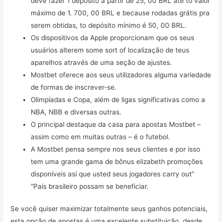
deve fazer 1 depósito a partir de 25, 00 BRL até to valor
máximo de 1. 700, 00 BRL e because rodadas grátis pra
serem obtidas, to depósito mínimo é 50, 00 BRL.
Os dispositivos da Apple proporcionam que os seus
usuários alterem some sort of localização de teus
aparelhos através de uma seção de ajustes.
Mostbet oferece aos seus utilizadores alguma variedade
de formas de inscrever-se.
Olimpíadas e Copa, além de ligas significativas como a
NBA, NBB e diversas outras.
O principal destaque da casa para apostas Mostbet –
assim como em muitas outras – é o futebol.
A Mostbet pensa sempre nos seus clientes e por isso
tem uma grande gama de bônus elizabeth promoções
disponíveis así que usted seus jogadores carry out”
“País brasileiro possam se beneficiar.
Se você quiser maximizar totalmente seus ganhos potenciais,
esta opção de apostas é uma excelente substituição, desde