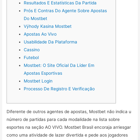
Resultados E Estatísticas Da Partida
Prós E Contras Do Agente Sobre Apostas
Do Mostbet
Výhody Kasina Mostbet
Apostas Ao Vivo
Usabilidade Da Plataforma
Cassino
Futebol
Mostbet: O Site Oficial Da Líder Em
Apostas Esportivas
Mostbet Login
Processo De Registro E Verificação
Diferente de outros agentes de apostas, Mostbet não indica u
número de partidas para cada modalidade na lista sobre
esportes na seção AO VIVO. Mostbet Brasil encoraja arriesgar
como uma atividade de lazer divertida e pede aos jogadores