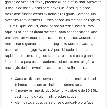
games de azar, por favor, procure ajuda profissional. Aproveite
u bônus de boas-vindas para novos usuários, que pode
mezclarse fundos extras systems giros grátis. Comece sua
aventura zero Mostbet PT escolhendo um método de registro
— ‘Um Clique’, celular, email-based ou redes sociais. Para
aqueles no ano de áreas restritas, pode ser necessário usar
uma VPN em virtude de acessar o internet site. Gostaria de
mencionar o grande número de jogos no Mostbet Casino,
especialmente o jogo Aviator. A possibilidade de contatar
rapidamente um serviço de suporte técnico é para grande
importância para os apostadores, sobretudo em relação a
resolução de inconveniencias de natureza financeira.
Cada participante deve comprar um complete de seis
bilhetes, cada um exibindo um número raro.
O monto mínimo de depósito na Mostbet é de 50 BRL,
assim como o valor mínimo sobre saque.
Além disto, é possível servirse o aplicativo pra fazer