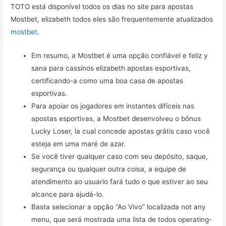
TOTO está disponível todos os dias no site para apostas
Mostbet, elizabeth todos eles são frequentemente atualizados
mostbet
.
Em resumo, a Mostbet é uma opção confiável e feliz y
sana para cassinos elizabeth apostas esportivas,
certificando-a como uma boa casa de apostas
esportivas.
Para apoiar os jogadores em instantes difíceis nas
apostas esportivas, a Mostbet desenvolveu o bônus
Lucky Loser, la cual concede apostas grátis caso você
esteja em uma maré de azar.
Se você tiver qualquer caso com seu depósito, saque,
segurança ou qualquer outra coisa, a equipe de
atendimento ao usuario fará tudo o que estiver ao seu
alcance para ajudá-lo.
Basta selecionar a opção “Ao Vivo” localizada not any
menu, que será mostrada uma lista de todos operating-