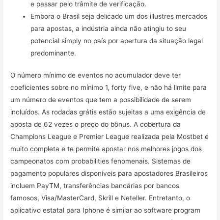
e passar pelo trâmite de verificação.
Embora o Brasil seja delicado um dos illustres mercados
para apostas, a indústria ainda não atingiu to seu
potencial simply no país por apertura da situação legal
predominante.
O número mínimo de eventos no acumulador deve ter
coeficientes sobre no mínimo 1, forty five, e não há limite para
um número de eventos que tem a possibilidade de serem
incluídos. As rodadas grátis estão sujeitas a uma exigência de
aposta de 62 vezes o preço do bônus. A cobertura da
Champions League e Premier League realizada pela Mostbet é
muito completa e te permite apostar nos melhores jogos dos
campeonatos com probabilities fenomenais. Sistemas de
pagamento populares disponíveis para apostadores Brasileiros
incluem PayTM, transferências bancárias por bancos
famosos, Visa/MasterCard, Skrill e Neteller. Entretanto, o
aplicativo estatal para Iphone é similar ao software program