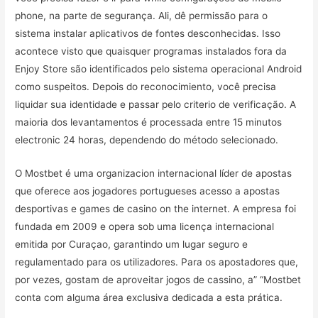
phone, na parte de segurança. Ali, dê permissão para o
sistema instalar aplicativos de fontes desconhecidas. Isso
acontece visto que quaisquer programas instalados fora da
Enjoy Store são identificados pelo sistema operacional Android
como suspeitos. Depois do reconocimiento, você precisa
liquidar sua identidade e passar pelo criterio de verificação. A
maioria dos levantamentos é processada entre 15 minutos
electronic 24 horas, dependendo do método selecionado.
O Mostbet é uma organizacion internacional líder de apostas
que oferece aos jogadores portugueses acesso a apostas
desportivas e games de casino on the internet. A empresa foi
fundada em 2009 e opera sob uma licença internacional
emitida por Curaçao, garantindo um lugar seguro e
regulamentado para os utilizadores. Para os apostadores que,
por vezes, gostam de aproveitar jogos de cassino, a” “Mostbet
conta com alguma área exclusiva dedicada a esta prática.