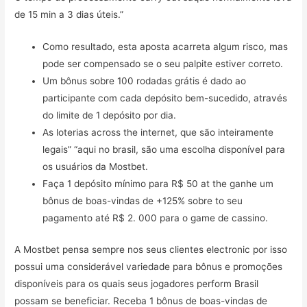
de 15 min a 3 dias úteis.”
Como resultado, esta aposta acarreta algum risco, mas
pode ser compensado se o seu palpite estiver correto.
Um bônus sobre 100 rodadas grátis é dado ao
participante com cada depósito bem-sucedido, através
do limite de 1 depósito por dia.
As loterias across the internet, que são inteiramente
legais” “aqui no brasil, são uma escolha disponível para
os usuários da Mostbet.
Faça 1 depósito mínimo para R$ 50 at the ganhe um
bônus de boas-vindas de +125% sobre to seu
pagamento até R$ 2. 000 para o game de cassino.
A Mostbet pensa sempre nos seus clientes electronic por isso
possui uma considerável variedade para bônus e promoções
disponíveis para os quais seus jogadores perform Brasil
possam se beneficiar. Receba 1 bônus de boas-vindas de