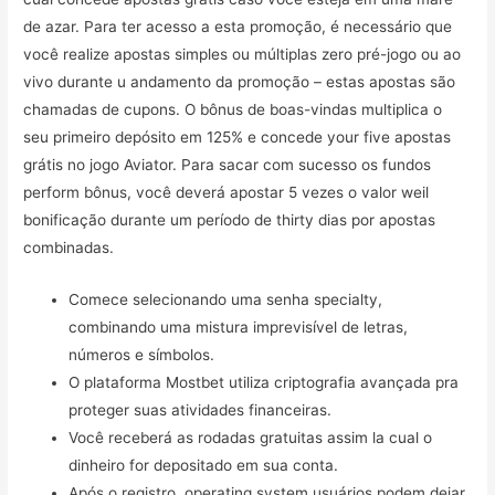
de azar. Para ter acesso a esta promoção, é necessário que
você realize apostas simples ou múltiplas zero pré-jogo ou ao
vivo durante u andamento da promoção – estas apostas são
chamadas de cupons. O bônus de boas-vindas multiplica o
seu primeiro depósito em 125% e concede your five apostas
grátis no jogo Aviator. Para sacar com sucesso os fundos
perform bônus, você deverá apostar 5 vezes o valor weil
bonificação durante um período de thirty dias por apostas
combinadas.
Comece selecionando uma senha specialty,
combinando uma mistura imprevisível de letras,
números e símbolos.
O plataforma Mostbet utiliza criptografia avançada pra
proteger suas atividades financeiras.
Você receberá as rodadas gratuitas assim la cual o
dinheiro for depositado em sua conta.
Após o registro, operating system usuários podem dejar