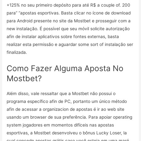
+125% no seu primeiro depósito para até R$ a couple of. 200
para” “apostas esportivas. Basta clicar no ícone de download
para Android presente no site da Mostbet e prosseguir com a
new instalação. É possível que seu móvil solicite autorização
afin de instalar aplicativos sobre fontes externas, basta
realizar esta permissão e aguardar some sort of instalação ser
finalizada.
Como Fazer Alguma Aposta No
Mostbet?
Além disso, vale ressaltar que a Mostbet não possui o
programa específico afin de PC, portanto um único método
afin de acessar a organizacion de apostas é ir ao web site
usando um browser de sua preferência. Para apoiar operating
system jogadores em momentos difíceis nas apostas
esportivas, a Mostbet desenvolveu o bônus Lucky Loser, la
cual concede apostas grátis caso você esteja em uma maré