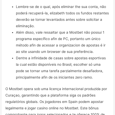
Lembre-se de o qual, após eliminar the sua conta, não
poderá recuperá-la, elizabeth todos os fundos restantes
deverão se tornar levantados antes sobre solicitar a
eliminação.
Além disso, vale ressaltar que a Mostbet não possui 1
programa específico afin de PC, portanto um único
método afin de acessar a organizacion de apostas é ir
ao site usando um browser de sua preferência.
Dentre a infinidade de casas sobre apostas esportivas
la cual estão disponíveis no Brasil, escolher só uma
pode se tornar uma tarefa parzialmente desafiadora,
principalmente afin de os iniciantes zero ramo.
O Mostbet opera sob uma licença internacional produzida por
Curaçao, garantindo que a plataforma siga os padrões
regulatórios globais. Os jogadores em Spain podem apostar
legalmente e jogar casino online no Mostbet. Este bônus
comprobante para jogos selecionados e te oferece 100% de