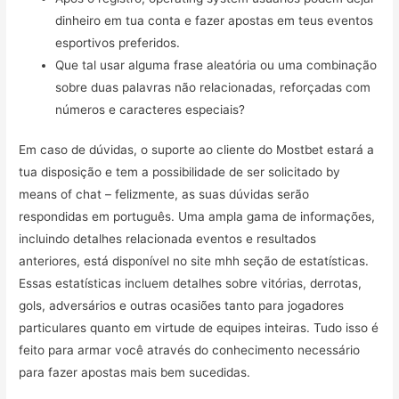
dinheiro em tua conta e fazer apostas em teus eventos
esportivos preferidos.
Que tal usar alguma frase aleatória ou uma combinação
sobre duas palavras não relacionadas, reforçadas com
números e caracteres especiais?
Em caso de dúvidas, o suporte ao cliente do Mostbet estará a
tua disposição e tem a possibilidade de ser solicitado by
means of chat – felizmente, as suas dúvidas serão
respondidas em português. Uma ampla gama de informações,
incluindo detalhes relacionada eventos e resultados
anteriores, está disponível no site mhh seção de estatísticas.
Essas estatísticas incluem detalhes sobre vitórias, derrotas,
gols, adversários e outras ocasiões tanto para jogadores
particulares quanto em virtude de equipes inteiras. Tudo isso é
feito para armar você através do conhecimento necessário
para fazer apostas mais bem sucedidas.