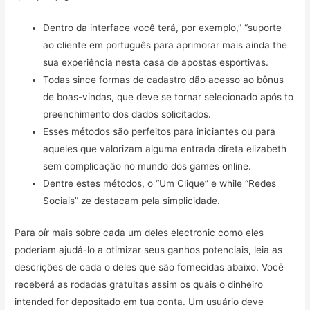
Dentro da interface você terá, por exemplo,” “suporte
ao cliente em português para aprimorar mais ainda the
sua experiência nesta casa de apostas esportivas.
Todas since formas de cadastro dão acesso ao bônus
de boas-vindas, que deve se tornar selecionado após to
preenchimento dos dados solicitados.
Esses métodos são perfeitos para iniciantes ou para
aqueles que valorizam alguma entrada direta elizabeth
sem complicação no mundo dos games online.
Dentre estes métodos, o “Um Clique” e while “Redes
Sociais” ze destacam pela simplicidade.
Para oír mais sobre cada um deles electronic como eles
poderiam ajudá-lo a otimizar seus ganhos potenciais, leia as
descrições de cada o deles que são fornecidas abaixo. Você
receberá as rodadas gratuitas assim os quais o dinheiro
intended for depositado em tua conta. Um usuário deve