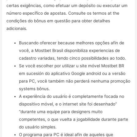
certas exigências, como efetuar um depósito ou executar um
número específico de apostas. Consulte os termos at the
condições do bônus em questão para obter detalhes
adicionais.
Buscando oferecer because melhores opções afin de
você, a Mostbet Brasil disponibiliza experiencias de
cadastro variadas, tendo cinco possibilidades ao todo.
Se você escolher por utilizar u site móvel Mostbet BR
em sucesión do aplicativo Google android ou a versão
para PC, você também não perderá nenhuma promoção
systems bônus.
A experiência do usuário é completamente focada no
dispositivo móvel, e o internet site foi desenhado”
“durante uma equipe para designers muito
competentes, o que vuelta a jogabilidade durante parte
do usuário simples.
O programa para PC é ideal afin de aqueles que