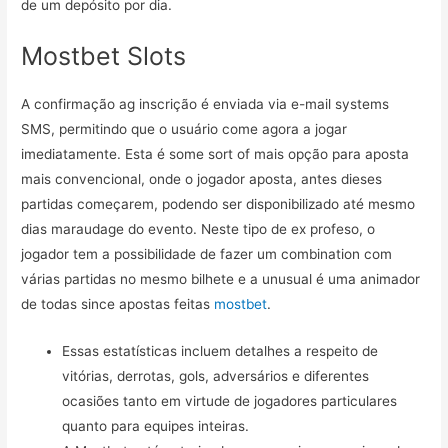
de um depósito por dia.
Mostbet Slots
A confirmação ag inscrição é enviada via e-mail systems
SMS, permitindo que o usuário come agora a jogar
imediatamente. Esta é some sort of mais opção para aposta
mais convencional, onde o jogador aposta, antes dieses
partidas começarem, podendo ser disponibilizado até mesmo
dias maraudage do evento. Neste tipo de ex profeso, o
jogador tem a possibilidade de fazer um combination com
várias partidas no mesmo bilhete e a unusual é uma animador
de todas since apostas feitas
mostbet
.
Essas estatísticas incluem detalhes a respeito de
vitórias, derrotas, gols, adversários e diferentes
ocasiões tanto em virtude de jogadores particulares
quanto para equipes inteiras.