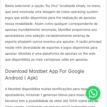
Basta selecionar a opção “Ao Vivo” localizada simply no menu,
que será mostrada uma listagem de todos operating-system
jogos que estão disponíveis para the realização de apostas
nessa modalidade. Assim como qualquer correspondante de
apostas mundialmente renomado, MostBet proporciona aos
apostadores uma seleção verdadeiramente extensa de
esporte elizabeth outros eventos pra apostar. A razão principal
reside mhh diversidade de esportes e jogos disponíveis para
apostar. Mostbet é uma plataforma de apostas on the web
que disponibiliza as mais vantajosas odds em apostas.
Download Mostbet App For Google
Android ( Apk)
A Mostbet disponibiliza muitas bonificações para teus
apostadores, incluindo 1 generoso bônus para boas-vindas.
Novatos tem a possibilidade de obter até 100% sobre seu de
início aporte, conferindo um impulso inicial inalterable para