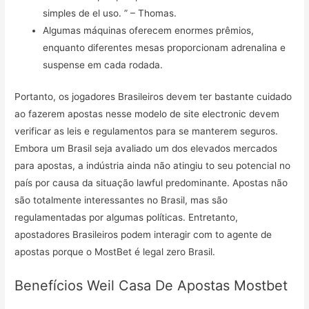
simples de el uso. ” – Thomas.
Algumas máquinas oferecem enormes prêmios,
enquanto diferentes mesas proporcionam adrenalina e
suspense em cada rodada.
Portanto, os jogadores Brasileiros devem ter bastante cuidado
ao fazerem apostas nesse modelo de site electronic devem
verificar as leis e regulamentos para se manterem seguros.
Embora um Brasil seja avaliado um dos elevados mercados
para apostas, a indústria ainda não atingiu to seu potencial no
país por causa da situação lawful predominante. Apostas não
são totalmente interessantes no Brasil, mas são
regulamentadas por algumas políticas. Entretanto,
apostadores Brasileiros podem interagir com to agente de
apostas porque o MostBet é legal zero Brasil.
Benefícios Weil Casa De Apostas Mostbet