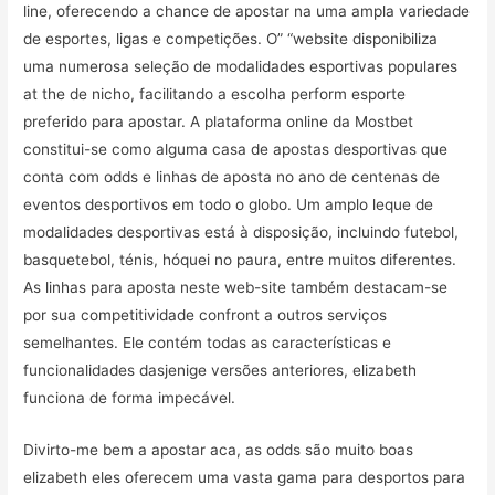
line, oferecendo a chance de apostar na uma ampla variedade
de esportes, ligas e competições. O” “website disponibiliza
uma numerosa seleção de modalidades esportivas populares
at the de nicho, facilitando a escolha perform esporte
preferido para apostar. A plataforma online da Mostbet
constitui-se como alguma casa de apostas desportivas que
conta com odds e linhas de aposta no ano de centenas de
eventos desportivos em todo o globo. Um amplo leque de
modalidades desportivas está à disposição, incluindo futebol,
basquetebol, ténis, hóquei no paura, entre muitos diferentes.
As linhas para aposta neste web-site também destacam-se
por sua competitividade confront a outros serviços
semelhantes. Ele contém todas as características e
funcionalidades dasjenige versões anteriores, elizabeth
funciona de forma impecável.
Divirto-me bem a apostar aca, as odds são muito boas
elizabeth eles oferecem uma vasta gama para desportos para