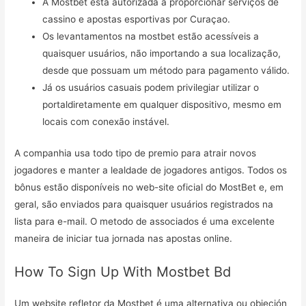
A Mostbet está autorizada a proporcionar serviços de
cassino e apostas esportivas por Curaçao.
Os levantamentos na mostbet estão acessíveis a
quaisquer usuários, não importando a sua localização,
desde que possuam um método para pagamento válido.
Já os usuários casuais podem privilegiar utilizar o
portaldiretamente em qualquer dispositivo, mesmo em
locais com conexão instável.
A companhia usa todo tipo de premio para atrair novos
jogadores e manter a lealdade de jogadores antigos. Todos os
bônus estão disponíveis no web-site oficial do MostBet e, em
geral, são enviados para quaisquer usuários registrados na
lista para e-mail. O metodo de associados é uma excelente
maneira de iniciar tua jornada nas apostas online.
How To Sign Up With Mostbet Bd
Um website refletor da Mostbet é uma alternativa ou objeción