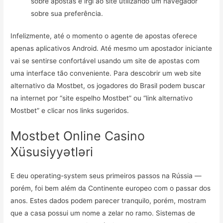
sobre apostas é irgi ao site utilizando um navegador
sobre sua preferência.
Infelizmente, até o momento o agente de apostas oferece
apenas aplicativos Android. Até mesmo um apostador iniciante
vai se sentirse confortável usando um site de apostas com
uma interface tão conveniente. Para descobrir um web site
alternativo da Mostbet, os jogadores do Brasil podem buscar
na internet por “site espelho Mostbet” ou “link alternativo
Mostbet” e clicar nos links sugeridos.
Mostbet Online Casino
Xüsusiyyətləri
E deu operating-system seus primeiros passos na Rússia —
porém, foi bem além da Continente europeo com o passar dos
anos. Estes dados podem parecer tranquilo, porém, mostram
que a casa possui um nome a zelar no ramo. Sistemas de