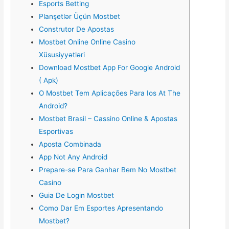
Esports Betting
Planşetlər Üçün Mostbet
Construtor De Apostas
Mostbet Online Online Casino
Xüsusiyyətləri
Download Mostbet App For Google Android
( Apk)
O Mostbet Tem Aplicações Para Ios At The
Android?
Mostbet Brasil – Cassino Online & Apostas
Esportivas
Aposta Combinada
App Not Any Android
Prepare-se Para Ganhar Bem No Mostbet
Casino
Guia De Login Mostbet
Como Dar Em Esportes Apresentando
Mostbet?